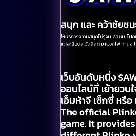
สนุก และ คว้าชัยชนะ
ให้บริการความสนุกไม่รู้จบ 24 ชม. ไปกั
แต่ละสีแต่ละวันสีสด มาแจกไพ่ ท่านจะ
เว็บอันดับหนึ่ง S
ออนไลน์ที่ เย้ายวนใ
เอ็มห้าจี เซ็กซี่ หรือ
The
official Plin
game. It provide
different Plinko 