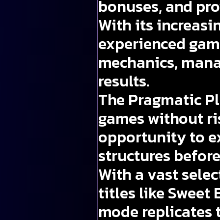
bonuses, and pro
With its increasi
experienced gamb
mechanics, manag
results.
The
Pragmatic P
games without ri
opportunity to e
structures befor
With a vast sele
titles like Swee
mode replicates 