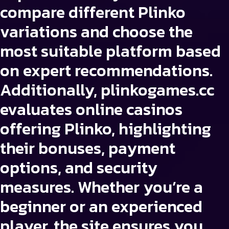
compare different Plinko
variations and choose the
most suitable platform based
on expert recommendations.
Additionally, plinkogames.cc
evaluates online casinos
offering Plinko, highlighting
their bonuses, payment
options, and security
measures. Whether you’re a
beginner or an experienced
player, the site ensures you