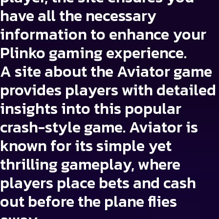
have all the necessary
information to enhance your
Plinko gaming experience.
A
site about the Aviator game
provides players with detailed
insights into this popular
crash-style game. Aviator is
known for its simple yet
thrilling gameplay, where
players place bets and cash
out before the plane flies