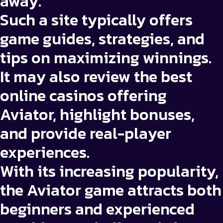
away.
Such a site typically offers
game guides, strategies, and
tips on maximizing winnings.
It may also review the best
online casinos offering
Aviator, highlight bonuses,
and provide real-player
experiences.
With its increasing popularity,
the Aviator game attracts both
beginners and experienced