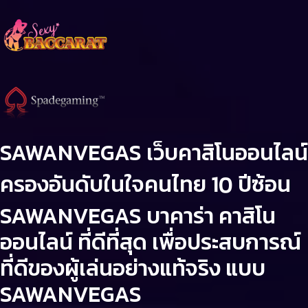
SAWANVEGAS เว็บคาสิโนออนไลน์
ครองอันดับในใจคนไทย 10 ปีซ้อน
SAWANVEGAS บาคาร่า คาสิโน
ออนไลน์ ที่ดีที่สุด เพื่อประสบการณ์
ที่ดีของผู้เล่นอย่างแท้จริง แบบ
SAWANVEGAS