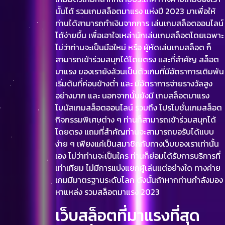
นั้นได้ รวมเกมสล็อตมาแรง แห่งปี 2023 มาเพื่อให้
ท่านได้สามารถทำเงินจากการ เล่นเกมสล็อตออนไลน์
ได้ง่ายขึ้น เพื่อเอาใจเหล่านักเล่นเกมสล็อตโดยเฉพาะ
ไม่ว่าท่านจะเป็นมือใหม่ หรือ ผู้หัดเล่นเกมสล็อต ก็
สามารถเข้าร่วมสนุกได้โดยตรง และที่สำคัญ สล็อต
มาแรง ของเรายังล้วนเป็นตัวเกมที่มีอัตราการเดิมพัน
เริ่มต้นที่ค่อนข้างต่ำ และ มีอัตราการจ่ายรางวัลสูง
อย่างมาก และ นอกจากนั้นยังมี เกมสล็อตมาแรง
โบนัสเกมสล็อตออนไลน์ รวมถึง โปรโมชั่นเกมสล็อต
กิจกรรมพิเศษต่าง ๆ ท่านก็สามารถเข้าร่วมสนุกได้
โดยตรง แถมที่สำคัญท่านจะสามารถขอรับได้แบบ
ง่าย ๆ เพียงแค่เป็นสมาชิกกับทางเว็บของเราเท่านั้น
เอง ไม่ว่าท่านจะเป็นใคร ท่านก็ย่อมได้รับการบริการที่
เท่าเทียม ไม่มีการแบ่งแยกผู้เล่นแต่อย่างใด ทางค่าย
เกมมีมาตรฐานระดับโลก ดังนั้นถ้าหากท่านกำลังมอง
หาแหล่ง รวมสล็อตมาแรง 2023
เว็บสล็อตที่มาแรงที่สุด