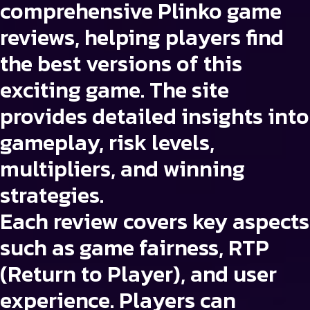
comprehensive Plinko game
reviews
, helping players find
the best versions of this
exciting game. The site
provides detailed insights into
gameplay, risk levels,
multipliers, and winning
strategies.
Each review covers key aspects
such as game fairness, RTP
(Return to Player), and user
experience. Players can