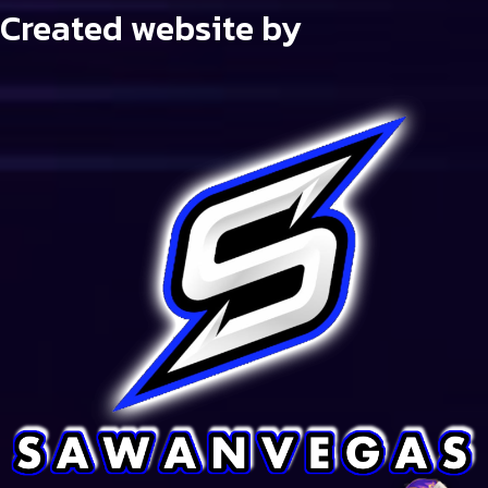
Created website by