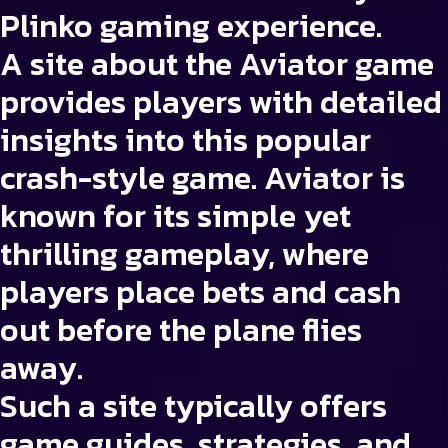
Plinko gaming experience.
A
site about the Aviator game
provides players with detailed
insights into this popular
crash-style game. Aviator is
known for its simple yet
thrilling gameplay, where
players place bets and cash
out before the plane flies
away.
Such a site typically offers
game guides, strategies, and