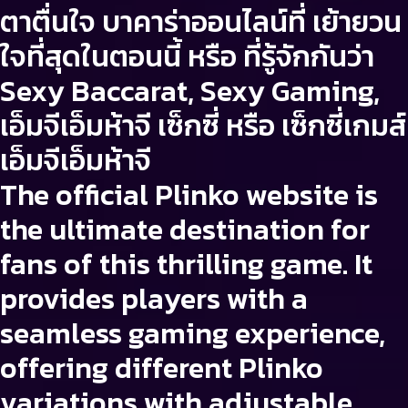
ตาตื่นใจ บาคาร่าออนไลน์ที่ เย้ายวน
ใจที่สุดในตอนนี้ หรือ ที่รู้จักกันว่า
Sexy Baccarat, Sexy Gaming,
เอ็มจีเอ็มห้าจี เซ็กซี่ หรือ เซ็กซี่เกมส์
เอ็มจีเอ็มห้าจี
The
official Plinko website
is
the ultimate destination for
fans of this thrilling game. It
provides players with a
seamless gaming experience,
offering different Plinko
variations with adjustable