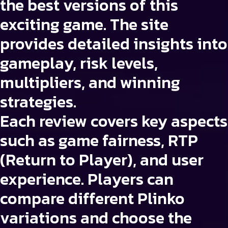
the best versions of this
exciting game. The site
provides detailed insights into
gameplay, risk levels,
multipliers, and winning
strategies.
Each review covers key aspects
such as game fairness, RTP
(Return to Player), and user
experience. Players can
compare different Plinko
variations and choose the