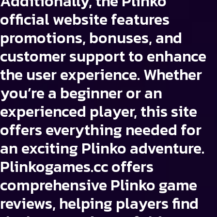
Additionally, the Plinko
official website features
promotions, bonuses, and
customer support to enhance
the user experience. Whether
you’re a beginner or an
experienced player, this site
offers everything needed for
an exciting Plinko adventure.
Plinkogames.cc offers
comprehensive Plinko game
reviews
, helping players find