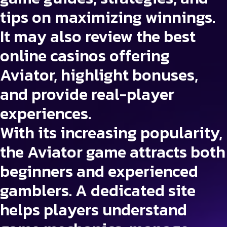
tips on maximizing winnings.
It may also review the best
online casinos offering
Aviator, highlight bonuses,
and provide real-player
experiences.
With its increasing popularity,
the Aviator game attracts both
beginners and experienced
gamblers. A dedicated site
helps players understand