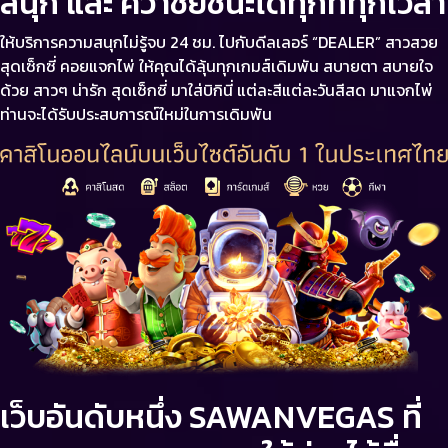
สนุก และ คว้าชัยชนะได้ทุกที่ทุกเวลา
ให้บริการความสนุกไม่รู้จบ 24 ชม. ไปกับดีลเลอร์ “DEALER” สาวสวย
สุดเซ็กซี่ คอยแจกไพ่ ให้คุณได้ลุ้นทุกเกมส์เดิมพัน สบายตา สบายใจ
ด้วย สาวๆ น่ารัก สุดเซ็กซี่ มาใส่บิกินี่ แต่ละสีแต่ละวันสีสด มาแจกไพ่
ท่านจะได้รับประสบการณ์ใหม่ในการเดิมพัน
เว็บอันดับหนึ่ง SAWANVEGAS ที่