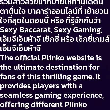
รวมสาวสวยมากมายให้ท่านได้ตื่น
ตาตื่นใจ บาคาร่าออนไลน์ที่ เย้ายวน
ใจที่สุดในตอนนี้ หรือ ที่รู้จักกันว่า
Sexy Baccarat, Sexy Gaming,
เอ็มจีเอ็มห้าจี เซ็กซี่ หรือ เซ็กซี่เกมส์
เอ็มจีเอ็มห้าจี
The
official Plinko website
is
the ultimate destination for
fans of this thrilling game. It
provides players with a
seamless gaming experience,
offering different Plinko