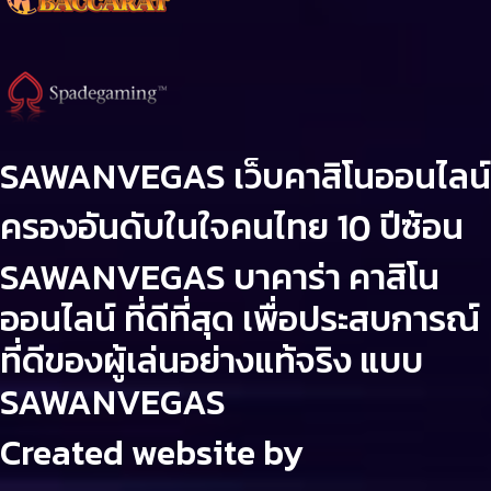
SAWANVEGAS เว็บคาสิโนออนไลน์
ครองอันดับในใจคนไทย 10 ปีซ้อน
SAWANVEGAS บาคาร่า คาสิโน
ออนไลน์ ที่ดีที่สุด เพื่อประสบการณ์
ที่ดีของผู้เล่นอย่างแท้จริง แบบ
SAWANVEGAS
Created website by