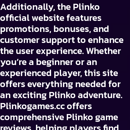
Additionally, the Plinko
official website features
promotions, bonuses, and
customer support to enhance
the user experience. Whether
you’re a beginner or an
experienced player, this site
offers everything needed for
an exciting Plinko adventure.
Plinkogames.cc offers
comprehensive Plinko game
reviews
, helping players find