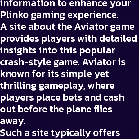
information to enhance your
Plinko gaming experience.
A
site about the Aviator game
provides players with detailed
insights into this popular
crash-style game. Aviator is
known for its simple yet
thrilling gameplay, where
players place bets and cash
out before the plane flies
away.
Such a site typically offers