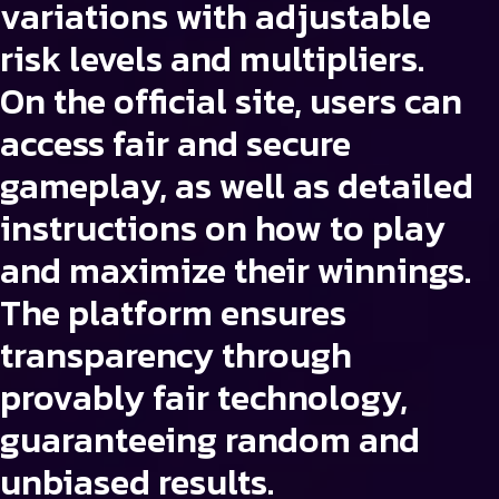
variations with adjustable
risk levels and multipliers.
On the official site, users can
access fair and secure
gameplay, as well as detailed
instructions on how to play
and maximize their winnings.
The platform ensures
transparency through
provably fair technology,
guaranteeing random and
unbiased results.