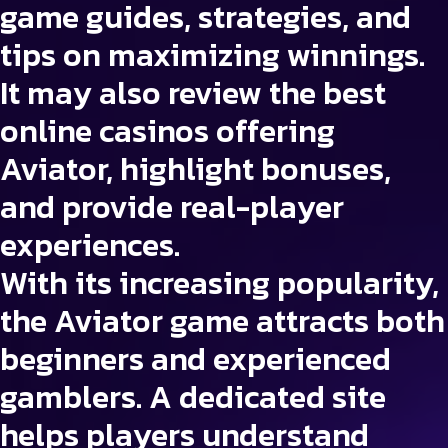
game guides, strategies, and
tips on maximizing winnings.
It may also review the best
online casinos offering
Aviator, highlight bonuses,
and provide real-player
experiences.
With its increasing popularity,
the Aviator game attracts both
beginners and experienced
gamblers. A dedicated site
helps players understand