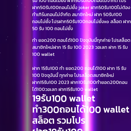
รับ 100 ถอนไม่ยั้ง ฝาก50รับ100ถอนไม่จํากัด โปร
ฝาก50รับ100ถอนไม่ยั้ง joker ฝาก50รับ100ไม่ต้อง
ทําเทิร์นถอนไม่จํากัด สมาชิกใหม่ ฝาก 50รับ100
ถอนไม่ยั้ง โปรฝาก50รับ100ถอนไม่ยั้งxo สล็อต ฝาก
50 รับ 100 ถอนไม่ยั้ง
ทํา ยอด200 ถอนได้100 ปัจจุบันนี้ทุกค่าย โปรสล็อต
สมาชิกใหม่ฝาก 15 รับ 100 2023 วอเลท ฝาก 15 รับ
100 wallet
ฝาก 15รับ100 ทํา ยอด200 ถอนได้100 ฝาก 15 รับ
100 ปัจจุบันนี้ ทุกค่าย โปรสล็อตสมาชิกใหม่
ฝาก15รับ100 2023 ฝาก10รับ100ทํายอด200ถอน
ได้100วอเลท ฝาก15รับ100 wallet
19รับ100 wallet
ทำ300ถอนได้100 wallet
สล็อต รวมโปร