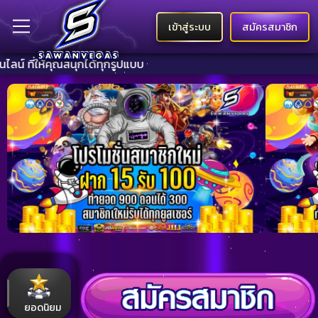
เข้าสู่ระบบ
สมัครสมาชิก
ทุกรูปแบบ
ยอดนิยม