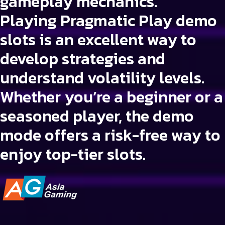
gameplay mechanics.
Playing Pragmatic Play demo
slots is an excellent way to
develop strategies and
understand volatility levels.
Whether you’re a beginner or a
seasoned player, the demo
mode offers a risk-free way to
enjoy top-tier slots.