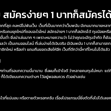
ย สมัครง่ายๆ 1 บาทก็สมัครได
กที่สุด คงหนีไม่พ้นเว็บ
เว็บที่เป็นมากกว่าเว็บพนัน มีเกมมากมายหลา
ำหรับคนยุคใหม่ที่ชอบอะไรใหม่ สมัครง่ายๆ 1 บาทก็สมัครได้ ทุนน้อยหรือ
ีขั้นต่ำ ยิ่งน่าเล่นมาก ๆ เพราะหมายความว่า ไม่ว่าคุณจะมีทุนจำกัด ก็ยัง
ลว่า เป็นเกมออนไลน์ ที่เล่นง่ายได้เงินจริง มีเงินพนัน 1 บาทก็สามารถ
ใหม่ หรือเก่า แถมคืนยอดเสียให้อีก เว็บที่ดีกว่านี้หาที่ไหนไม่ได้แล้ว
ย
ท่านที่รอบทความนี้มานาน ซึ่งผมก็เข้าใจดี ว่าหลายคนทุนไม่หนา แต่ที
อง ก็ได้เขียนบทความต่างๆ ไว้อยู่พอสมควร ตัวอย่างเช่น
รที่แน่นอน หรือตายตัวหรอกครับ เรื่องโปรแกรมนี่ยิ่งตัดทิ้งไปได้เลยค