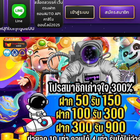
สล็อตสวรรค์ เว็บ
ตรงฝาก
เข้าสู่ระบบ
สมัครสมาชิก
ถอนAUTO API
คาสิโน
Line
ออนไลน์2025