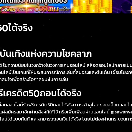
50ได้จริง
มบันเทิงแห่งความโชคลาภ
่ได้รับความนิยมในวงกว้างในวงการเกมออนไลน์ สล็อตออนไลน์กลายเป็นท
ออนไลน์เป็นเกมที่ให้ประสบการณ์การเล่นที่สมจริงและตื่นเต้น เชื่อมโย
ินใจเพื่อสร้างโอกาสชนะในการเล่น
ีเครดิต50ถอนได้จริง
่นสล็อตออนไลน์รับฟรีเครดิต50ถอนได้จริง การเข้าสู่โลกของสล็อตออนไล
ค่สมัครสมาชิกผ่านลิงค์ที่ให้ไว้ หรือเพิ่มเพื่อนผ่านแอดไลน์
@sawanve
น์ได้แบบทันที และสามารถถอนเงินได้จริง โดยไม่ต้องผ่านกระบวนการฝากเ