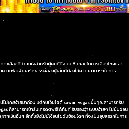
างเลือกที่น่าสนใจสำหรับผู้คนที่มีความชื่นชอบในการเสี่ยงโชคและ
งกับความฟันฝ่ายสร้างสรรค์ของผู้เล่นที่ต้องใช้ความสามารถในการ
น์ไม่เคยง่ายมาก่อน แต่กับเว็บไซต์
sawan vegas
นั้นคุณสามารถรับ
gas
ก็สามารถเข้ารับเครดิตฟรีได้ทันที รับรองว่าระบบง่ายๆ ไม่ซับซ้อน
งินอื่นๆ อีกทั้งยังไม่มีเงื่อนไขซับซ้อนใดๆ ที่จะเป็นอุปสรรคในการ