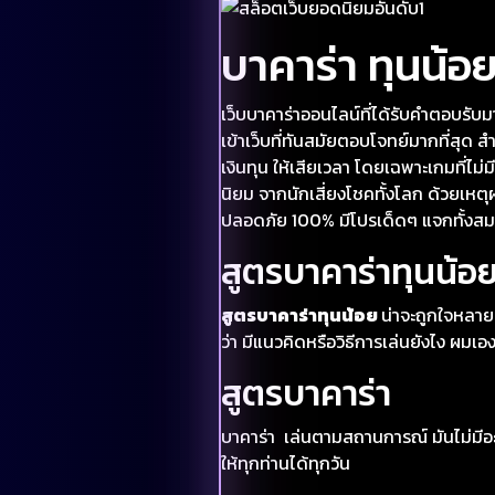
บาคาร่า ทุนน้อ
เว็บบาคาร่าออนไลน์ที่ได้รับคำตอบรับมา
เข้าเว็บที่ทันสมัยตอบโจทย์มากที่สุด ส
เงินทุน ให้เสียเวลา โดยเฉพาะเกมที่ไม่ม
นิยม จากนักเสี่ยงโชคทั้งโลก ด้วยเหตุผ
ปลอดภัย 100% มีโปรเด็ดๆ แจกทั้งสมาชิก
สูตรบาคาร่าทุนน้อ
สูตรบาคาร่าทุนน้อย
น่าจะถูกใจหลายๆ
ว่า มีแนวคิดหรือวิธีการเล่นยังไง ผมเ
สูตรบาคาร่า
บาคาร่า เล่นตามสถานการณ์ มันไม่มีอะไ
ให้ทุกท่านได้ทุกวัน