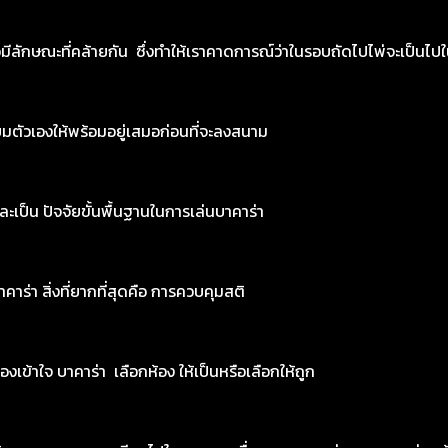
รือมีลักษณะที่คล้ายกัน ซึ่งทำให้เราคาดการณ์ว่าในรอบถัดไปไพ่จะเป็นไ
มตัวเองให้พร้อมอยู่เสมอก่อนที่จะลงสนาม
ละเป็น ปัจจัยขั้นพื้นฐานในการเล่นบาคาร่า
าคาร่า สิ่งที่ยากที่สุดคือ การควบคุมสติ
ต้องเข้าใจ บาคาร่า เลือกห้อง ให้เป็นหรือเลือกให้ถูก