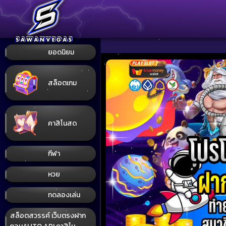
Sawanve
ยอดนิยม
สล็อตเกม
คาสิโนสด
กีฬา
หวย
ทดลองเล่น
สล็อตสวรรค์ เว็บตรงฝาก