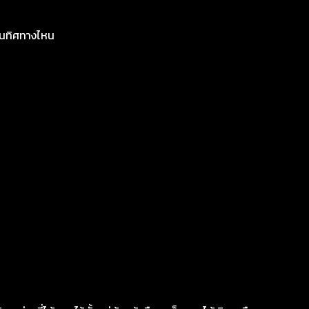
ปในทิศทางไหน