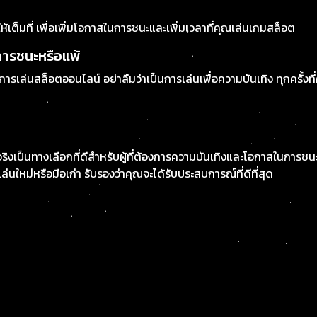
ให้เต็มที่ เพื่อเพิ่มโอกาสในการชนะและเพิ่มเวลาที่คุณเล่นเกมสล็อต
การชนะหรือแพ้
รเล่นสล็อตออนไลน์ อย่าลืมว่าเป็นการเล่นเพื่อความบันเทิง ทุกครั้งที่
งเป็นทางเลือกที่ดีสำหรับผู้ที่ต้องการความบันเทิงและโอกาสในการชน
ู้เล่นใหม่หรือมือเก่า รับรองว่าคุณจะได้รับประสบการณ์ที่ดีที่สุด