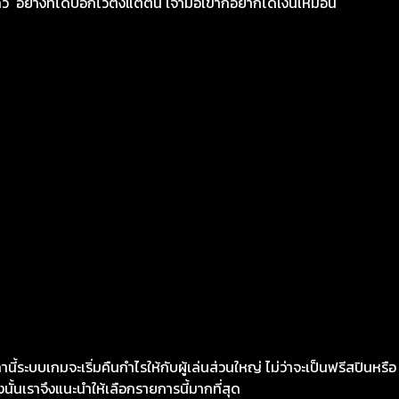
 อย่างที่ได้บอกไว้ตั้งแต่ต้น เจ้ามือเขาก็อยากได้เงินเหมือน
ะบบเกมจะเริ่มคืนกำไรให้กับผู้เล่นส่วนใหญ่ ไม่ว่าจะเป็นฟรีสปินหรือ
นั้นเราจึงแนะนำให้เลือกรายการนี้มากที่สุด