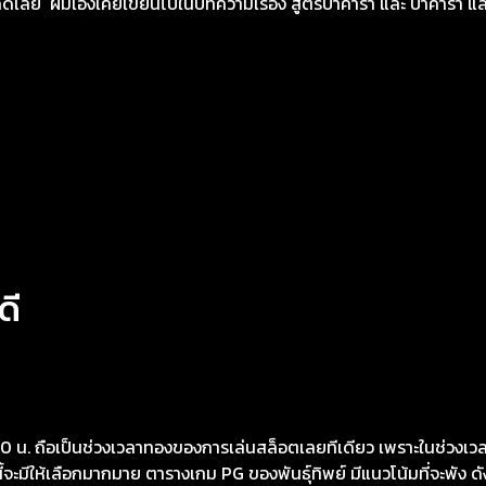
วิธีคิดเลย ผมเองเคยเขียนไปในบทความเรื่อง สูตรบาคาร่า และ บาคาร่า แล้ว
ดี
. ถือเป็นช่วงเวลาทองของการเล่นสล็อตเลยทีเดียว เพราะในช่วงเวลานี้ร
จะมีให้เลือกมากมาย ตารางเกม PG ของพันธุ์ทิพย์ มีแนวโน้มที่จะพัง ดัง