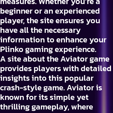
measures. Whether you’re a
beginner or an experienced
player, the site ensures you
have all the necessary
information to enhance your
Plinko gaming experience.
A
site about the Aviator game
provides players with detailed
insights into this popular
crash-style game. Aviator is
known for its simple yet
thrilling gameplay, where