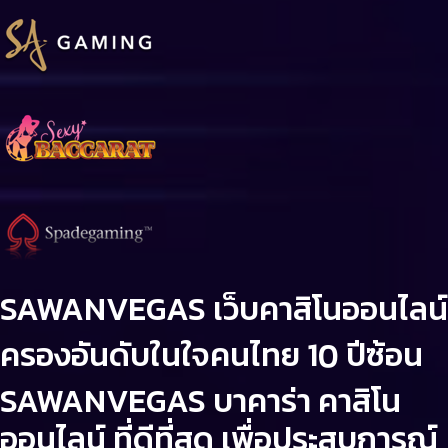
SAWANVEGAS เว็บคาสิโนออนไลน์
ครองอันดับในใจคนไทย 10 ปีซ้อน
SAWANVEGAS บาคาร่า คาสิโน
ออนไลน์ ที่ดีที่สุด เพื่อประสบการณ์