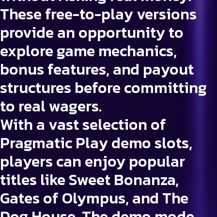
These free-to-play versions
provide an opportunity to
explore game mechanics,
bonus features, and payout
structures before committing
to real wagers.
With a vast selection of
Pragmatic Play demo slots,
players can enjoy popular
titles like Sweet Bonanza,
Gates of Olympus, and The
Dog House. The demo mode