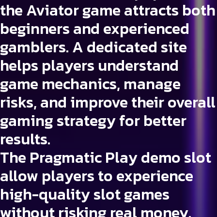
the Aviator game attracts both
beginners and experienced
gamblers. A dedicated site
helps players understand
game mechanics, manage
risks, and improve their overall
gaming strategy for better
results.
The
Pragmatic Play demo slot
allow players to experience
high-quality slot games
without risking real money.