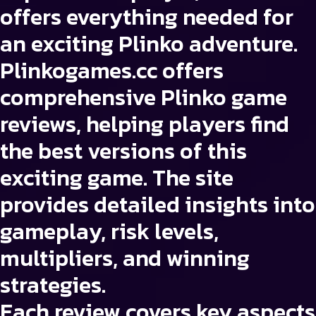
offers everything needed for
an exciting Plinko adventure.
Plinkogames.cc offers
comprehensive Plinko game
reviews
, helping players find
the best versions of this
exciting game. The site
provides detailed insights into
gameplay, risk levels,
multipliers, and winning
strategies.
Each review covers key aspects