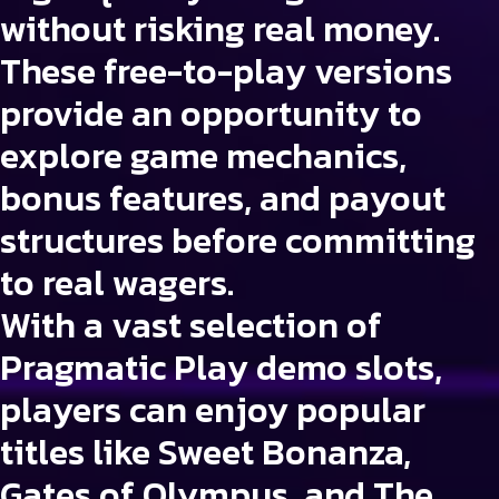
without risking real money.
These free-to-play versions
provide an opportunity to
explore game mechanics,
bonus features, and payout
structures before committing
to real wagers.
With a vast selection of
Pragmatic Play demo slots,
players can enjoy popular
titles like Sweet Bonanza,
Gates of Olympus, and The