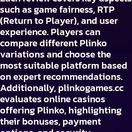
such as game fairness, RTP
(Return to Player), and user
experience. Players can
compare different Plinko
variations and choose the
most suitable platform based
on expert recommendations.
Additionally, plinkogames.cc
evaluates online casinos
offering Plinko, highlighting
their bonuses, payment