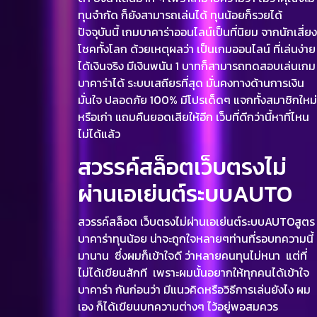
ทุนจำกัด ก็ยังสามารถเล่นได้ ทุนน้อยก็รวยได้
ปัจจุบันนี้ เกมบาคาร่าออนไลน์เป็นที่นิยม จากนักเสี่ยง
โชคทั้งโลก ด้วยเหตุผลว่า เป็นเกมออนไลน์ ที่เล่นง่าย
ได้เงินจริง มีเงินพนัน 1 บาทก็สามารถทดสอบเล่นเกม
บาคาร่าได้ ระบบเสถียรที่สุด มั่นคงทางด้านการเงิน
มั่นใจ ปลอดภัย 100% มีโปรเด็ดๆ แจกทั้งสมาชิกใหม่
หรือเก่า แถมคืนยอดเสียให้อีก เว็บที่ดีกว่านี้หาที่ไหน
ไม่ได้แล้ว
สวรรค์สล็อตเว็บตรงไม่
ผ่านเอเย่นต์ระบบAUTO
สวรรค์สล็อต เว็บตรงไม่ผ่านเอเย่นต์ระบบAUTOสูตร
บาคาร่าทุนน้อย น่าจะถูกใจหลายๆท่านที่รอบทความนี้
มานาน ซึ่งผมก็เข้าใจดี ว่าหลายคนทุนไม่หนา แต่ที่
ไม่ได้เขียนสักที เพราะผมนั้นอยากให้ทุกคนได้เข้าใจ
บาคาร่า กันก่อนว่า มีแนวคิดหรือวิธีการเล่นยังไง ผม
เอง ก็ได้เขียนบทความต่างๆ ไว้อยู่พอสมควร