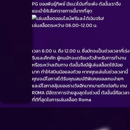
PG ของพันธุ์ทิพย์ มีแนวโน้มที่จะพัง ดังนั้นเราจึง
แนะนำให้เลือกรายการนี้มากที่สุด
เล่นสล็อตระหว่าง 06.00-12.00 น.
เวลา 6.00 น. ถึง 12.00 น. ซึ่งมักจะเป็นช่วงเวลาที่เร่ง
รีบและคึกคัก ผู้คนมักจะเตรียมตัวสำหรับการทำงาน
หรือระหว่างเดินทาง ดังนั้นจึงมีผู้เล่นสล็อตใช้น้อย
มาก ทำให้สปินน้อยลงด้วย หากคุณเล่นในช่วงเวลานี้
คุณจะมีโอกาสได้รับคุณสมบัติพิเศษของเกมง่ายๆ
และมีโอกาสลุ้นของรางวัลอีกมากมายติดต่อกัน เกม
ROMA มีอัตราการจ่ายสูงสุดในช่วงนี้ ดังนั้นนี่คือเวลา
ที่ดีที่สุดในการเล่นสล็อต Roma