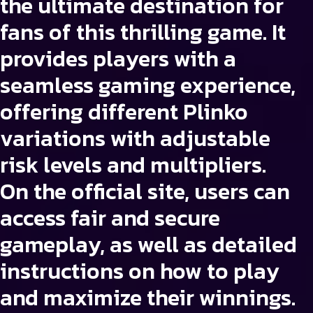
the ultimate destination for
fans of this thrilling game. It
provides players with a
seamless gaming experience,
offering different Plinko
variations with adjustable
risk levels and multipliers.
On the official site, users can
access fair and secure
gameplay, as well as detailed
instructions on how to play
and maximize their winnings.