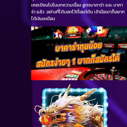
เคยเขียนไปในบทความเรื่อง สูตรบาคาร่า และ บาคา
ร่า แล้ว อย่างที่ได้บอกไว้ตั้งแต่ต้น เจ้ามือเขาก็อยาก
ได้เงินเหมือน