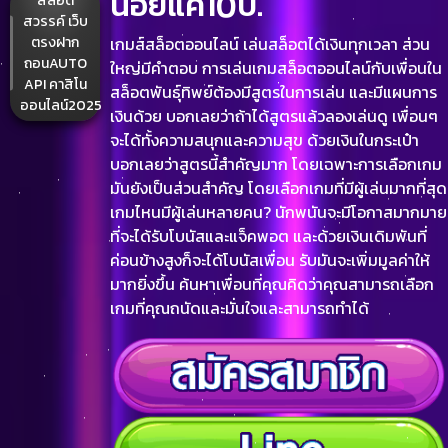
น้อยแค่10บ.
สล็อต
สวรรค์ เว็บ
เกมส์สล็อตออนไลน์ เล่นสล็อตได้เงินทุกเวลา ส่วน
ตรงฝาก
ถอนAUTO
ใหญ่มีคำตอบ การเล่นเกมสล็อตออนไลน์กับเพื่อนใน
API คาสิโน
สล็อตพันธุ์ทิพย์ต้องมีสูตรในการเล่น และมีแผนการ
ออนไลน์2025
เงินด้วย บอกเลยว่าถ้าได้สูตรแล้วลองเล่นดู เพื่อนๆ
จะได้ทั้งความสนุกและความสุข ด้วยเงินในกระเป๋า
บอกเลยว่าสูตรนี้สำคัญมาก โดยเฉพาะการเลือกเกม
มันยังเป็นส่วนสำคัญ โดยเลือกเกมที่มีผู้เล่นมากที่สุด
เกมไหนมีผู้เล่นหลายคน? นักพนันจะมีโอกาสมากมาย
ที่จะได้รับโบนัสและแจ็คพอต และด้วยเงินเดิมพันที่
ค่อนข้างสูงก็จะได้โบนัสเพื่อน รับมันจะเพิ่มมูลค่าให้
มากยิ่งขึ้น ค้นหาเพื่อนที่คุณคิดว่าคุณสามารถเลือก
เกมที่คุณถนัดและมั่นใจและสามารถทำได้