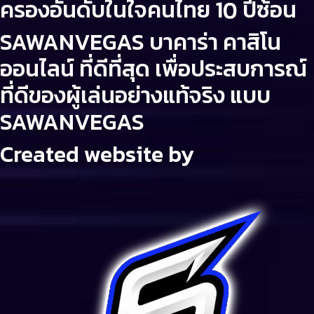
ครองอันดับในใจคนไทย 10 ปีซ้อน
SAWANVEGAS บาคาร่า คาสิโน
ออนไลน์ ที่ดีที่สุด เพื่อประสบการณ์
ที่ดีของผู้เล่นอย่างแท้จริง แบบ
SAWANVEGAS
Created website by