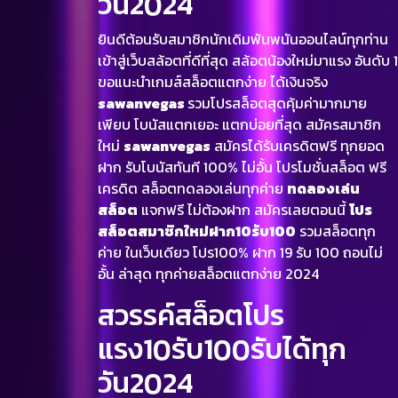
วัน2024
ยินดีต้อนรับสมาชิกนักเดิมพันพนันออนไลน์ทุกท่าน
เข้าสู่เว็บสล้อตที่ดีที่สุด สล้อตน้องใหม่มาแรง อันดับ 1
ขอแนะนำเกมส์สล็อตแตกง่าย ได้เงินจริง
sawanvegas
รวมโปรสล็อตสุดคุ้มค่ามากมาย
เพียบ โบนัสแตกเยอะ แตกบ่อยที่สุด สมัครสมาชิก
ใหม่
sawanvegas
สมัครได้รับเครดิตฟรี ทุกยอด
ฝาก รับโบนัสทันที 100% ไม่อั้น โปรโมชั่นสล็อต ฟรี
เครดิต สล็อตทดลองเล่นทุกค่าย
ทดลองเล่น
สล็อต
แจกฟรี ไม่ต้องฝาก สมัครเลยตอนนี้
โปร
สล็อตสมาชิกใหม่ฝาก10รับ100
รวมสล็อตทุก
ค่าย ในเว็บเดียว โปร100% ฝาก 19 รับ 100 ถอนไม่
อั้น ล่าสุด ทุกค่ายสล็อตแตกง่าย 2024
สวรรค์สล็อตโปร
แรง10รับ100รับได้ทุก
วัน2024