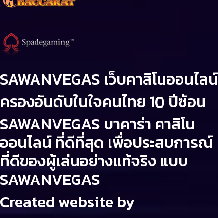
SAWANVEGAS เว็บคาสิโนออนไลน์
ครองอันดับในใจคนไทย 10 ปีซ้อน
SAWANVEGAS บาคาร่า คาสิโน
ออนไลน์ ที่ดีที่สุด เพื่อประสบการณ์
ที่ดีของผู้เล่นอย่างแท้จริง แบบ
SAWANVEGAS
Created website by