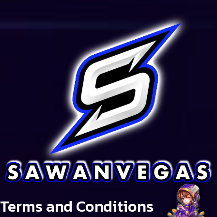
Terms and Conditions