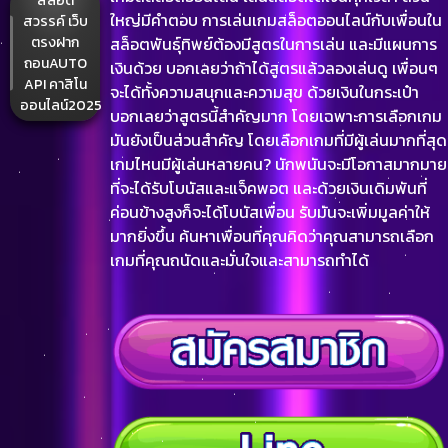
สล็อต
ใหญ่มีคำตอบ การเล่นเกมสล็อตออนไลน์กับเพื่อนใน
สวรรค์ เว็บ
สล็อตพันธุ์ทิพย์ต้องมีสูตรในการเล่น และมีแผนการ
ตรงฝาก
ถอนAUTO
เงินด้วย บอกเลยว่าถ้าได้สูตรแล้วลองเล่นดู เพื่อนๆ
API คาสิโน
จะได้ทั้งความสนุกและความสุข ด้วยเงินในกระเป๋า
ออนไลน์2025
บอกเลยว่าสูตรนี้สำคัญมาก โดยเฉพาะการเลือกเกม
มันยังเป็นส่วนสำคัญ โดยเลือกเกมที่มีผู้เล่นมากที่สุด
เกมไหนมีผู้เล่นหลายคน? นักพนันจะมีโอกาสมากมาย
ที่จะได้รับโบนัสและแจ็คพอต และด้วยเงินเดิมพันที่
ค่อนข้างสูงก็จะได้โบนัสเพื่อน รับมันจะเพิ่มมูลค่าให้
มากยิ่งขึ้น ค้นหาเพื่อนที่คุณคิดว่าคุณสามารถเลือก
เกมที่คุณถนัดและมั่นใจและสามารถทำได้