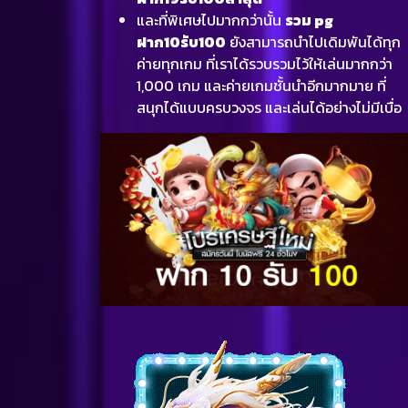
และที่พิเศษไปมากกว่านั้น
รวม pg
ฝาก10รับ100
ยังสามารถนำไปเดิมพันได้ทุก
ค่ายทุกเกม ที่เราได้รวบรวมไว้ให้เล่นมากกว่า
1,000 เกม และค่ายเกมชั้นนำอีกมากมาย ที่
สนุกได้แบบครบวงจร และเล่นได้อย่างไม่มีเบื่อ