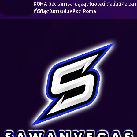
ROMA มีอัตราการจ่ายสูงสุดในช่วงนี้ ดังนั้นนี่คือเวลา
ที่ดีที่สุดในการเล่นสล็อต Roma