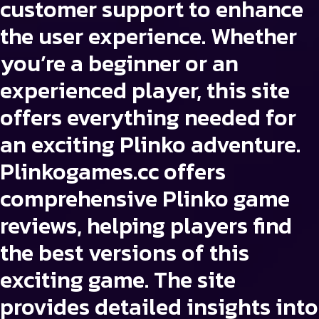
customer support to enhance
the user experience. Whether
you’re a beginner or an
experienced player, this site
offers everything needed for
an exciting Plinko adventure.
Plinkogames.cc offers
comprehensive Plinko game
reviews
, helping players find
the best versions of this
exciting game. The site
provides detailed insights into