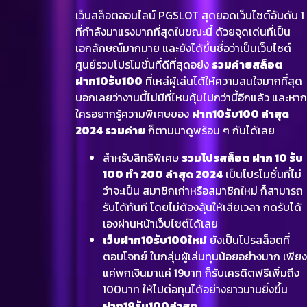
เว็บสล็อตออนไลน์ PGSLOT สุดยอดเว็บไซต์อันดับ 1
ที่กำลังมาแรงมากที่สุดในขณะนี้ ด้วยจุดเด่นที่เป็น
เอกลักษณ์มากมาย และยังได้ขึ้นชื่อว่าเป็นเว็บไซต์
ศูนย์รวมโปรโมชั่นที่ดีที่สุดอย่ง
รวมค่ายสล็อต
ฝาก10รับ100
ที่เหล่ผู้เล่นได้ให้ความสนใจมากที่สุด
บอกเลยว่างานนี้ไม่มีที่ไหนคุ้มไปกว่านี้อีกแล้ว และหาก
ใครอยากรู้ความพิเศษของ
ฝาก10รับ100 ล่าสุด
2024 รวมค่าย
ก็ตามมาดูพร้อม ๆ กันได้เลย
สำหรับสิทธิพิเศษ
รวมโปรสล็อต ฝาก 10 รับ
100 ทำ 200 ล่าสุด 2024
เป็นโปรโมชั่นที่ไม่
ว่าจะเป็น สมาชิกเก่าหรือสมาชิกใหม่ ก็สามารถ
รับได้ทันที โดยไม่ต้องลุ้นให้เสียเวลา กดรับได้
เองผ่านหน้าเว็บไซต์ได้เลย
เว็บฝาก10รับ100ใหม่
ยังเป็นโปรสล็อตที่
ตอบโจทย์ ในกลุ่มผู้เล่นทุนน้อยอย่างมาก เพียง
แค่พกเงินมาแค่ 19บาท ก็รับเครดิตฟรีเพิ่มถึง
100บาท ให้ไปต่อทุนได้อย่างยาวนานยิ่งขึ้น
ฝาก19รับ100ล่าสุด