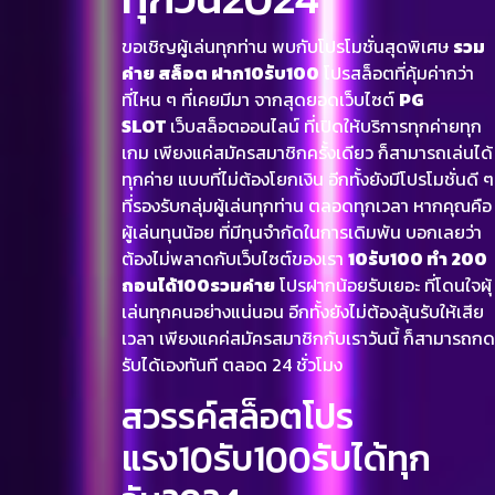
ขอเชิญผู้เล่นทุกท่าน พบกับโปรโมชั่นสุดพิเศษ
รวม
ค่าย สล็อต ฝาก10รับ100
โปรสล็อตที่คุ้มค่ากว่า
ที่ไหน ๆ ที่เคยมีมา จากสุดยอดเว็บไซต์
PG
SLOT
เว็บสล็อตออนไลน์ ที่เปิดให้บริการทุกค่ายทุก
เกม เพียงแค่สมัครสมาชิกครั้งเดียว ก็สามารถเล่นได้
ทุกค่าย แบบที่ไม่ต้องโยกเงิน อีกทั้งยังมีโปรโมชั่นดี ๆ
ที่รองรับกลุ่มผู้เล่นทุกท่าน ตลอดทุกเวลา หากคุณคือ
ผู้เล่นทุนน้อย ที่มีทุนจำกัดในการเดิมพัน บอกเลยว่า
ต้องไม่พลาดกับเว็บไซต์ของเรา
10รับ100 ทํา 200
ถอนได้100รวมค่าย
โปรฝากน้อยรับเยอะ ที่โดนใจผุ้
เล่นทุกคนอย่างแน่นอน อีกทั้งยังไม่ต้องลุ้นรับให้เสีย
เวลา เพียงแคค่สมัครสมาชิกกับเราวันนี้ ก็สามารถกด
รับได้เองทันที ตลอด 24 ชั่วโมง
สวรรค์สล็อตโปร
แรง10รับ100รับได้ทุก