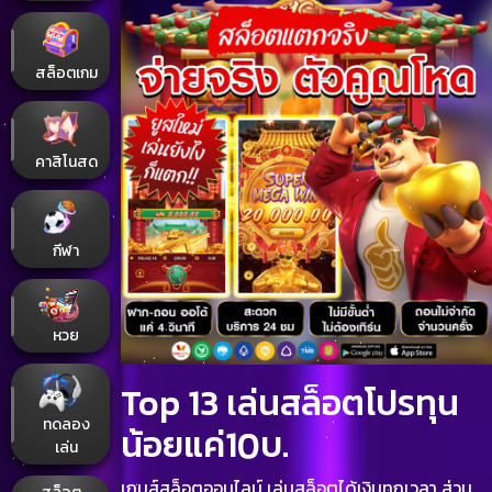
สล็อตเกม
คาสิโนสด
กีฬา
หวย
Top 13 เล่นสล็อตโปรทุน
ทดลอง
น้อยแค่10บ.
เล่น
เกมส์สล็อตออนไลน์ เล่นสล็อตได้เงินทุกเวลา ส่วน