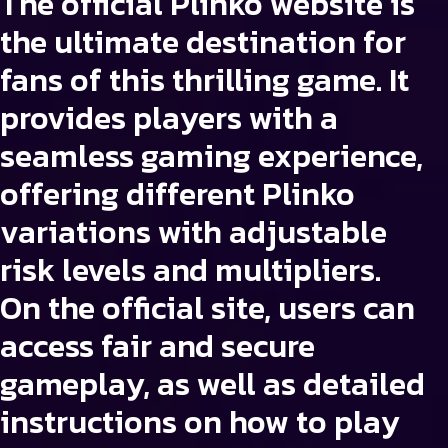
The
official Plinko website
is
the ultimate destination for
fans of this thrilling game. It
provides players with a
seamless gaming experience,
offering different Plinko
variations with adjustable
risk levels and multipliers.
On the official site, users can
access fair and secure
gameplay, as well as detailed
instructions on how to play