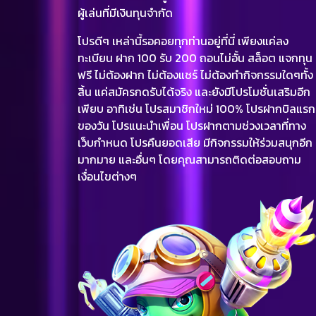
ผู้เล่นที่มีเงินทุนจำกัด
โปรดีๆ เหล่านี้รอคอยทุกท่านอยู่ที่นี่ เพียงแค่ลง
ทะเบียน ฝาก 100 รับ 200 ถอนไม่อั้น สล็อต แจกทุน
ฟรี ไม่ต้องฝาก ไม่ต้องแชร์ ไม่ต้องทำกิจกรรมใดๆทั้ง
สิ้น แค่สมัครกดรับได้จริง และยังมีโปรโมชั่นเสริมอีก
เพียบ อาทิเช่น โปรสมาชิกใหม่ 100% โปรฝากบิลแรก
ของวัน โปรแนะนำเพื่อน โปรฝากตามช่วงเวลาที่ทาง
เว็บกำหนด โปรคืนยอดเสีย มีกิจกรรมให้ร่วมสนุกอีก
มากมาย และอื่นๆ โดยคุณสามารถติดต่อสอบถาม
เงื่อนไขต่างๆ