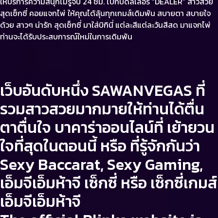
ให้บริการความสนุกไม่รู้จบ 24 ชม. ไปกับดีลเลอร์ “DEALER” สาวสวย
สุดเซ็กซี่ คอยแจกไพ่ ให้คุณได้ลุ้นทุกเกมส์เดิมพัน สบายตา สบายใจ
ด้วย สาวๆ น่ารัก สุดเซ็กซี่ มาใส่บิกินี่ แต่ละสีแต่ละวันสีสด มาแจกไพ่
ท่านจะได้รับประสบการณ์ใหม่ในการเดิมพัน
เว็บอันดับหนึ่ง SAWANVEGAS ที่
รวมสาวสวยมากมายให้ท่านได้ตื่น
ตาตื่นใจ บาคาร่าออนไลน์ที่ เย้ายวน
ใจที่สุดในตอนนี้ หรือ ที่รู้จักกันว่า
Sexy Baccarat, Sexy Gaming,
เอ็มจีเอ็มห้าจี เซ็กซี่ หรือ เซ็กซี่เกมส์
เอ็มจีเอ็มห้าจี