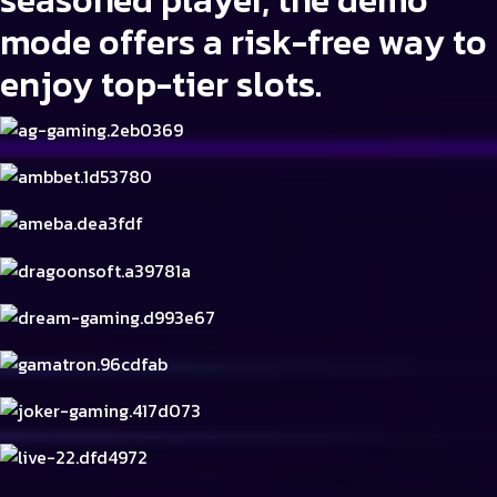
mode offers a risk-free way to
enjoy top-tier slots.