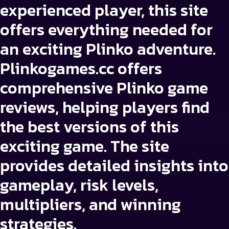
experienced player, this site
offers everything needed for
an exciting Plinko adventure.
Plinkogames.cc offers
comprehensive Plinko game
reviews
, helping players find
the best versions of this
exciting game. The site
provides detailed insights into
gameplay, risk levels,
multipliers, and winning
strategies.