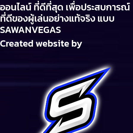
ออนไลน์ ที่ดีที่สุด เพื่อประสบการณ์
ที่ดีของผู้เล่นอย่างแท้จริง แบบ
SAWANVEGAS
Created website by