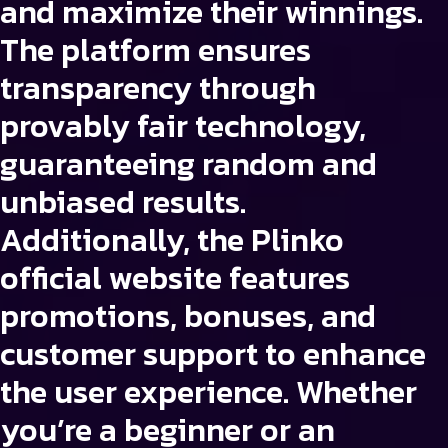
and maximize their winnings.
The platform ensures
transparency through
provably fair technology,
guaranteeing random and
unbiased results.
Additionally, the Plinko
official website features
promotions, bonuses, and
customer support to enhance
the user experience. Whether
you’re a beginner or an