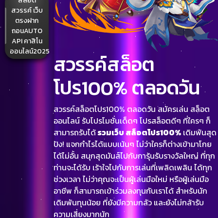
สล็อต
สวรรค์ เว็บ
ตรงฝาก
ถอนAUTO
API คาสิโน
ออนไลน์2025
สวรรค์สล็อต
โปร100% ตลอดวัน
สวรรค์สล็อตโปร100% ตลอดวัน
สมัครเล่น สล็อต
ออนไลน์ รับโปรโมชั่นเด็ดๆ โปรสล็อตดีๆ ที่ใครๆ ก็
สามารถรับได้
รวมเว็บ สล็อตโปร100%
เดิมพันสุด
ปัง! แจกกำไรได้แบบเน้นๆ ไม่ว่าใครก็ต่างเข้ามาโกย
ได้ไม่อั้น สนุกสุดมันส์ไปกับการุ้นรับรางวัลใหญ่ ที่ทุก
ท่านจะได้รับ เร้าใจไปกับการเล่นที่เพลิดเพลิน ได้ทุก
ช่วงเวลา ไม่ว่าคุณจะเป็นผู้เล่นมือใหม่ หรือผู้เล่นมือ
อาชีพ ก็สามารถเข้าร่วมลงทุนกับเราได้ สำหรับนัก
เดิมพันทุนน้อย ที่ยังมีความกลัว และยังไม่กล้ารับ
ความเสี่ยงมากนัก