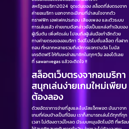
สหรัฐอเมริกา2024 จุดเด่นของ สล็อตที่ส่งตรงจาก
ค่ายอเมริกา นอกจากจะมีเกมที่น่าสนใจจากตัว
กราฟฟิก เอฟเฟคประกอบ เสียงเพลง และตัวระบบ
การเล่นแล้ว ค่ายเกมดังกล่าวยังเป็นแหล่งทำเงินของ
ผู้เริ่มต้น เพิ่งหัดเล่น ไปจนถึงผู้เล่นมือเก๋าอีกด้วย
ทางค่ายตรงของอเมริกา จึงมีโปรโมชั่นสล็อต ทั้งฝาก
ถอน ที่หลากหลายรวมถึงมีการแจกรางวัล โบนัส
เครดิตฟรี ให้กับเหล่าสมาชิกในทุกๆวัน ลองได้เลย
ที่ sawanvegas แล้วจะติดใจ !!
สล็อตเว็บตรงจากอเมริกา
สนุกเล่นง่ายเกมใหม่เพียบ
ต้องลอง
ด้วยอัตราการจ่ายที่สูงและโบนัสแจ็คพอต มันมาจาก
เกมที่ค่อนข้างเป็นที่นิยม เราก็สามารถเล่นได้ทุกที่ทุก
เวลา ไม่ต้องดาวน์โหลด มีระบบหมุนอัตโนมัติ ที่พร้อม
ให้สมาชิกสนุกกับการทำเงิน ง่ายและไม่ต้องลงทุน