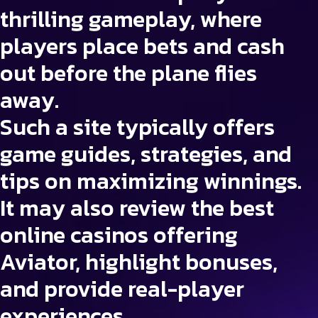
thrilling gameplay, where
players place bets and cash
out before the plane flies
away.
Such a site typically offers
game guides, strategies, and
tips on maximizing winnings.
It may also review the best
online casinos offering
Aviator, highlight bonuses,
and provide real-player
experiences.