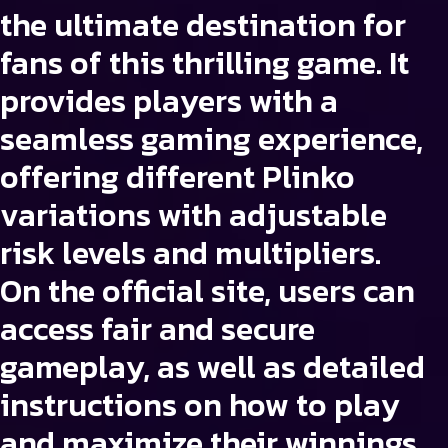
the ultimate destination for
fans of this thrilling game. It
provides players with a
seamless gaming experience,
offering different Plinko
variations with adjustable
risk levels and multipliers.
On the official site, users can
access fair and secure
gameplay, as well as detailed
instructions on how to play
and maximize their winnings.