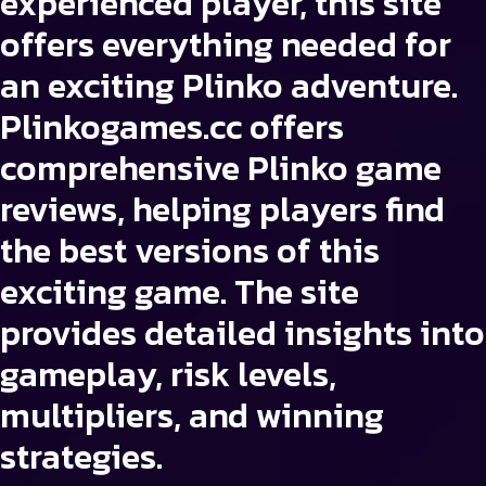
experienced player, this site
offers everything needed for
an exciting Plinko adventure.
Plinkogames.cc offers
comprehensive Plinko game
reviews
, helping players find
the best versions of this
exciting game. The site
provides detailed insights into
gameplay, risk levels,
multipliers, and winning
strategies.