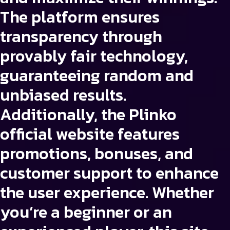
The platform ensures
transparency through
provably fair technology,
guaranteeing random and
unbiased results.
Additionally, the Plinko
official website features
promotions, bonuses, and
customer support to enhance
the user experience. Whether
you’re a beginner or an