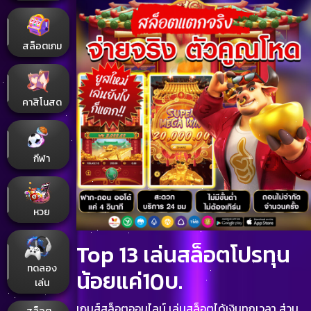
สล็อตเกม
คาสิโนสด
กีฬา
หวย
Top 13 เล่นสล็อตโปรทุน
ทดลอง
น้อยแค่10บ.
เล่น
เกมส์สล็อตออนไลน์ เล่นสล็อตได้เงินทุกเวลา ส่วน