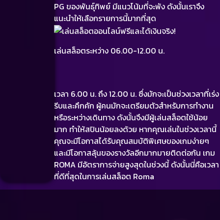
PG ของพันธุ์ทิพย์ มีแนวโน้มที่จะพัง ดังนั้นเราจึง
แนะนำให้เลือกรายการนี้มากที่สุด
เล่นสล็อตระหว่าง 06.00-12.00 น.
เวลา 6.00 น. ถึง 12.00 น. ซึ่งมักจะเป็นช่วงเวลาที่เร่ง
รีบและคึกคัก ผู้คนมักจะเตรียมตัวสำหรับการทำงาน
หรือระหว่างเดินทาง ดังนั้นจึงมีผู้เล่นสล็อตใช้น้อย
มาก ทำให้สปินน้อยลงด้วย หากคุณเล่นในช่วงเวลานี้
คุณจะมีโอกาสได้รับคุณสมบัติพิเศษของเกมง่ายๆ
และมีโอกาสลุ้นของรางวัลอีกมากมายติดต่อกัน เกม
ROMA มีอัตราการจ่ายสูงสุดในช่วงนี้ ดังนั้นนี่คือเวลา
ที่ดีที่สุดในการเล่นสล็อต Roma