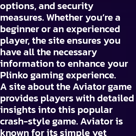
options, and security
measures. Whether you’re a
beginner or an experienced
player, the site ensures you
have all the necessary
information to enhance your
Plinko gaming experience.
A
site about the Aviator game
provides players with detailed
insights into this popular
crash-style game. Aviator is
known for its simple yet