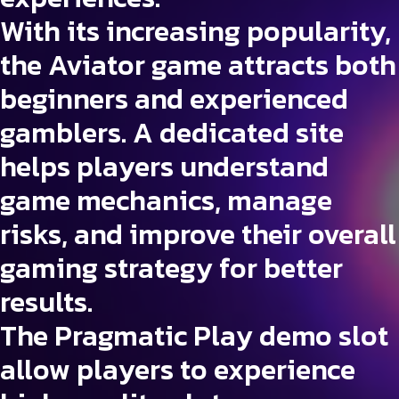
With its increasing popularity,
the Aviator game attracts both
beginners and experienced
gamblers. A dedicated site
helps players understand
game mechanics, manage
risks, and improve their overall
gaming strategy for better
results.
The
Pragmatic Play demo slot
allow players to experience