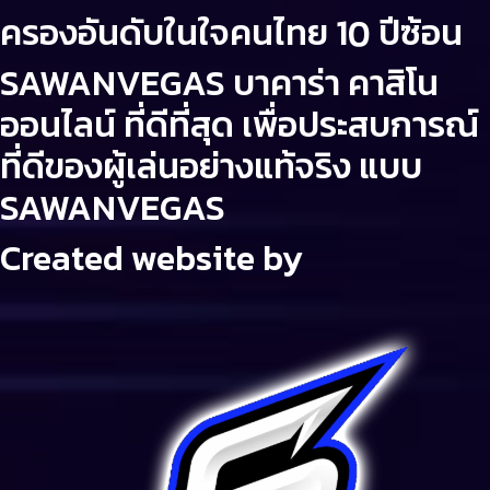
ครองอันดับในใจคนไทย 10 ปีซ้อน
SAWANVEGAS บาคาร่า คาสิโน
ออนไลน์ ที่ดีที่สุด เพื่อประสบการณ์
ที่ดีของผู้เล่นอย่างแท้จริง แบบ
SAWANVEGAS
Created website by