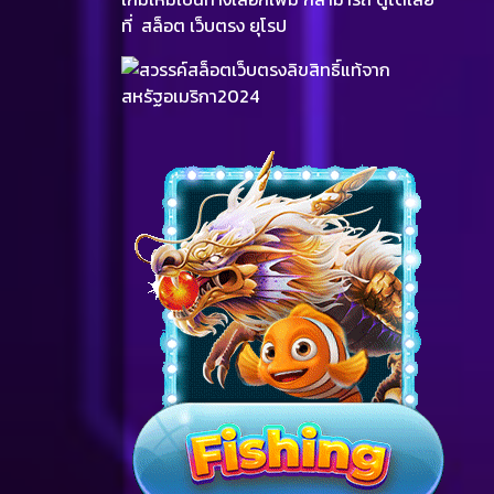
ที่
สล็อต เว็บตรง ยุโรป