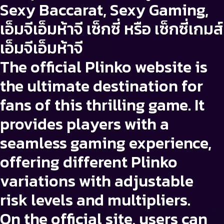
Sexy Baccarat, Sexy Gaming,
เอ็มจีเอ็มห้าจี เซ็กซี่ หรือ เซ็กซี่เกมส์
เอ็มจีเอ็มห้าจี
The
official Plinko website
is
the ultimate destination for
fans of this thrilling game. It
provides players with a
seamless gaming experience,
offering different Plinko
variations with adjustable
risk levels and multipliers.
On the official site, users can