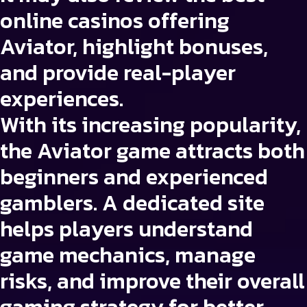
online casinos offering
Aviator, highlight bonuses,
and provide real-player
experiences.
With its increasing popularity,
the Aviator game attracts both
beginners and experienced
gamblers. A dedicated site
helps players understand
game mechanics, manage
risks, and improve their overall
gaming strategy for better