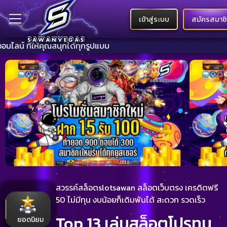
เข้าสู่ระบบ
สมัครสมาช
สนุกได้ทุกรูปแบบ
สวรรค์สล็อตslotsawan สล็อตเว็บตรง เครดิตฟรี
50 ไม่มีทุน งบน้อยก็เดิมพันได้ สะดวก รวดเร็ว
Top 13 เล่นสล็อตโปรทุน
ยอดนิยม