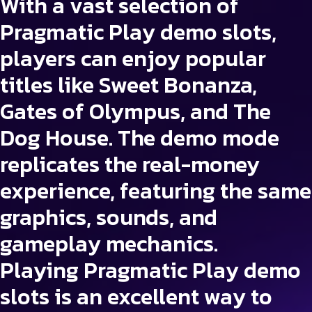
With a vast selection of
Pragmatic Play demo slots,
players can enjoy popular
titles like Sweet Bonanza,
Gates of Olympus, and The
Dog House. The demo mode
replicates the real-money
experience, featuring the same
graphics, sounds, and
gameplay mechanics.
Playing Pragmatic Play demo
slots is an excellent way to