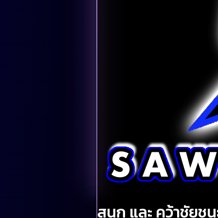
สนุก และ คว้าชัยชนะ