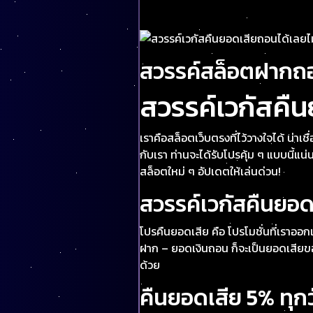
สวรรค์สล็อตฝาก
สวรรค์เวกัสคืน
เราคือสล็อตเว็บตรงที่ไว้วางใจได้ น่า
กับเรา ท่านจะได้รับโปรคุ้ม ๆ แบบนี้แ
สล็อตใหม่ ๆ อัปเดตให้เล่นด่วน!
สวรรค์เวกัสคืนยอด
โปรคืนยอดเสีย คือ โปรโมชั่นที่เราออก
ฝาก – ยอดเงินถอน ก็จะเป็นยอดเสียของ
ด้วย
คืนยอดเสีย 5% ทุกว