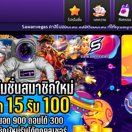
โปรโมชั่น
บทความ
กิจกรรม
าสิโนออนไลน์ สล็อตออนไลน์ ที่ให้คุณสนุกได้ทุกรูปแบบ