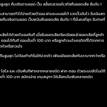
เสียสูงสุด คืนจริงตามยอด
เว็บ สล็อตสวรรค์เวกัสคืนยอดเสีย อันดับ 1
และสามารถทำได้ง่ายด้วยตัวเอง ผ่านระบบออโต้ รวดเร็วฉับไว รับเงินสด
คืนจริงตามยอด เว็บพนันคืนยอดเสีย อันดับ 1 ที่มั่นคงที่สุด รับง่ายที่
สียได้ด้วยตัวเองทันที เมื่อรับยอดเสียเรียบร้อยแล้วยอดเสียที่ลูกค้า
 ถอนได้ทันที ถอนขั้นต่ำ 100 บาท หรือลูกค้าจะนำเครดิตที่ได้จากการ
วดหัวหรือกวนใจ
นคืนสูงสุด ไม่ต้องทำเทิร์นให้ปวดหัว เพียงมียอดเสียกับเรามากกว่าหรือ
เล็ท ไฮโล และ เดิมพันกีฬาหลากหลายชนิด ฝาก-ถอน ด้วยระบบอัตโนมัติ
้นต่ำ 100 บาท สมัครง่าย เกมสนุกๆ ให้เลือกเดิมพันหลายชนิด