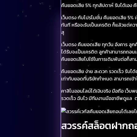
คืนยอดเสีย 5% ทุกสัปดาห์ รับได้เอง คื
เว็บตรง กับโปรโมชั่น คืนยอดเสีย 5% เ
ทันที หรือจะรับเป็นเครดิต ก็แล้วแต่ควา
สุ
เว็บตรง คืนยอดเสีย ทุกวัน อังคาร ลูกค
ได้รับจะเป็นเครดิต ลูกค้าสามารถถอนเค
คืนยอดเสียไปใช้ในการเดิมพันต่อก็สามา
คืนยอดเสีย ง่าย สะดวก รวดเร็ว รับได้ด
เท่ากับยอดที่บริษัทกำหนด สามารถเข้าไ
คาสิโนออนไลน์ได้เงินจริง มือถือ เว็
รวดเร็ว ฉับไว มีทีมงานมืออาชีพดูแล 
สวรรค์สล็อตฝาก