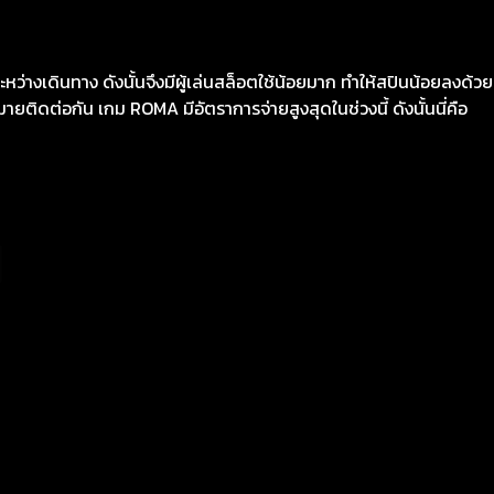
ะหว่างเดินทาง ดังนั้นจึงมีผู้เล่นสล็อตใช้น้อยมาก ทำให้สปินน้อยลงด้วย
ติดต่อกัน เกม ROMA มีอัตราการจ่ายสูงสุดในช่วงนี้ ดังนั้นนี่คือ