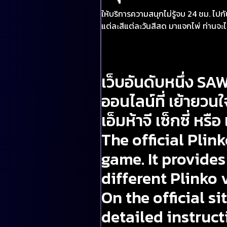
ให้บริการความสนุกไม่รู้จบ 24 ชม. ไปกั
แต่ละสีแต่ละวันสีสด มาแจกไพ่ ท่านจะ
เว็บอันดับหนึ่ง S
ออนไลน์ที่ เย้ายวนใ
เอ็มห้าจี เซ็กซี่ หรือ
The
official Plin
game. It provide
different Plinko 
On the official s
detailed instruc