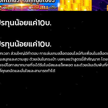
ปรทุนน้อยแค่10บ.
ปรทุนน้อยแค่10บ.
ุกเวลา ส่วนใหญ่มีคำตอบ การเล่นเกมสล็อตออนไลน์กับเพื่อนในสล็อตพัน
ความสนุกและความสุข ด้วยเงินในกระเป๋า บอกเลยว่าสูตรนี้สำคัญมาก โดย
จะมีโอกาสมากมายที่จะได้รับโบนัสและแจ็คพอต และด้วยเงินเดิมพันที่ค่อนข
ที่คุณถนัดและมั่นใจและสามารถทำได้