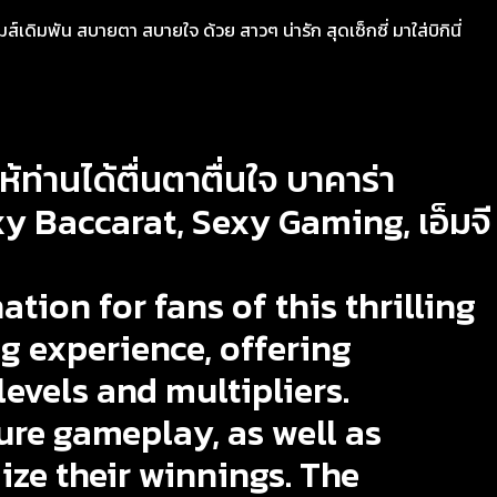
์เดิมพัน สบายตา สบายใจ ด้วย สาวๆ น่ารัก สุดเซ็กซี่ มาใส่บิกินี่
่านได้ตื่นตาตื่นใจ บาคาร่า
า Sexy Baccarat, Sexy Gaming, เอ็มจี
ation for fans of this thrilling
g experience, offering
levels and multipliers.
cure gameplay, as well as
ze their winnings. The