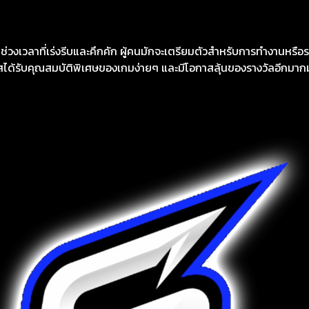
็นช่วงเวลาที่เร่งรีบและคึกคัก ผู้คนมักจะเตรียมตัวสำหรับการทำงานหรือร
สได้รับคุณสมบัติพิเศษของเกมง่ายๆ และมีโอกาสลุ้นของรางวัลอีกมากมาย