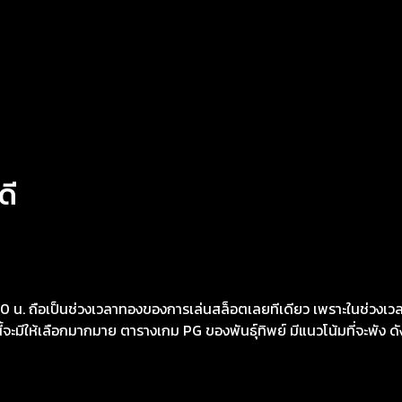
ดี
. ถือเป็นช่วงเวลาทองของการเล่นสล็อตเลยทีเดียว เพราะในช่วงเวลานี้ร
จะมีให้เลือกมากมาย ตารางเกม PG ของพันธุ์ทิพย์ มีแนวโน้มที่จะพัง ดัง