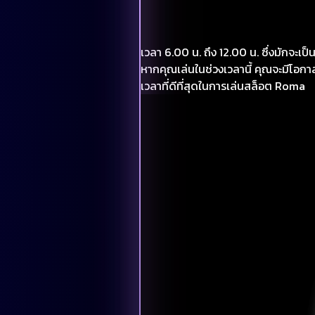
เวลา 6.00 น. ถึง 12.00 น. ซึ่งมักจะเป
หากคุณเล่นในช่วงเวลานี้ คุณจะมีโอกา
เวลาที่ดีที่สุดในการเล่นสล็อต Roma