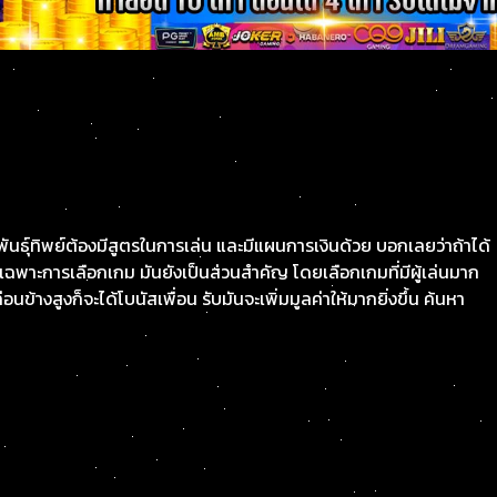
ธุ์ทิพย์ต้องมีสูตรในการเล่น และมีแผนการเงินด้วย บอกเลยว่าถ้าได้
เฉพาะการเลือกเกม มันยังเป็นส่วนสำคัญ โดยเลือกเกมที่มีผู้เล่นมาก
้างสูงก็จะได้โบนัสเพื่อน รับมันจะเพิ่มมูลค่าให้มากยิ่งขึ้น ค้นหา