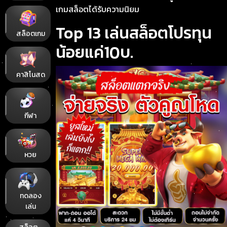
เกมสล็อตได้รับความนิยม
Top 13 เล่นสล็อตโปรทุน
สล็อตเกม
น้อยแค่10บ.
คาสิโนสด
กีฬา
หวย
ทดลอง
เล่น