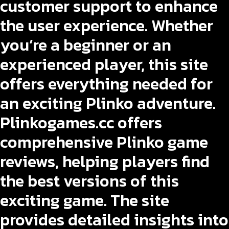
customer support to enhance
the user experience. Whether
you’re a beginner or an
experienced player, this site
offers everything needed for
an exciting Plinko adventure.
Plinkogames.cc offers
comprehensive Plinko game
reviews
, helping players find
the best versions of this
exciting game. The site
provides detailed insights into