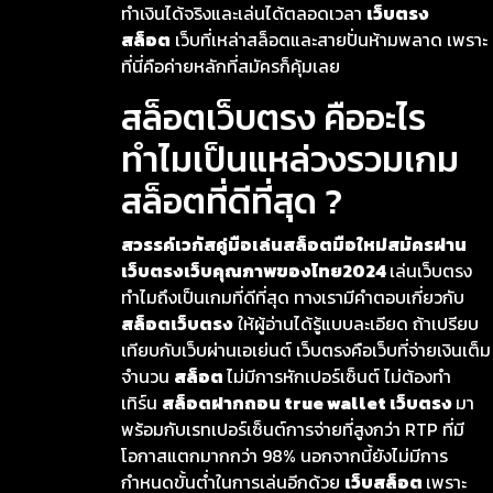
ทำเงินได้จริงและเล่นได้ตลอดเวลา
เว็บตรง
สล็อต
เว็บที่เหล่าสล็อตและสายปั่นห้ามพลาด เพราะ
ที่นี่คือค่ายหลักที่สมัครก็คุ้มเลย
สล็อตเว็บตรง คืออะไร
ทำไมเป็นแหล่วงรวมเกม
สล็อตที่ดีที่สุด ?
สวรรค์เวกัสคู่มือเล่นสล็อตมือใหม่สมัครผ่าน
เว็บตรงเว็บคุณภาพของไทย2024
เล่นเว็บตรง
ทำไมถึงเป็นเกมที่ดีที่สุด ทางเรามีคำตอบเกี่ยวกับ
สล็อตเว็บตรง
ให้ผู้อ่านได้รู้แบบละเอียด ถ้าเปรียบ
เทียบกับเว็บผ่านเอเย่นต์ เว็บตรงคือเว็บที่จ่ายเงินเต็ม
จำนวน
สล็อต
ไม่มีการหักเปอร์เซ็นต์ ไม่ต้องทำ
เทิร์น
สล็อตฝากถอน true wallet เว็บตรง
มา
พร้อมกับเรทเปอร์เซ็นต์การจ่ายที่สูงกว่า RTP ที่มี
โอกาสแตกมากกว่า 98% นอกจากนี้ยังไม่มีการ
กำหนดขั้นต่ำในการเล่นอีกด้วย
เว็บสล็อต
เพราะ