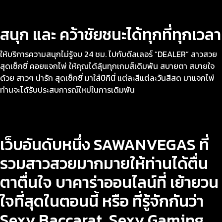
สนุก และ คว้าชัยชนะได้ทุกที่ทุกเวลา
ให้บริการความสนุกไม่รู้จบ 24 ชม. ไปกับดีลเลอร์ “DEALER” สาวสวย
สุดเซ็กซี่ คอยแจกไพ่ ให้คุณได้ลุ้นทุกเกมส์เดิมพัน สบายตา สบายใจ
ด้วย สาวๆ น่ารัก สุดเซ็กซี่ มาใส่บิกินี่ แต่ละสีแต่ละวันสีสด มาแจกไพ่
ท่านจะได้รับประสบการณ์ใหม่ในการเดิมพัน
เว็บอันดับหนึ่ง SAWANVEGAS ที่
รวมสาวสวยมากมายให้ท่านได้ตื่น
ตาตื่นใจ บาคาร่าออนไลน์ที่ เย้ายวน
ใจที่สุดในตอนนี้ หรือ ที่รู้จักกันว่า
Sexy Baccarat, Sexy Gaming,