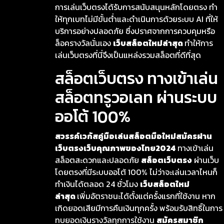
การเล่นเว็บตรงได้รับการสนับสนุนหลักโดยตรง ทำ
ให้ทุกเบทไม่มีขั้นต่ำและดำเนินการด้วยระบบ AI ที่ให้
บริการอย่างปลอดภัย ซึ่งปราศจากการควบคุมหรือ
ล็อครางวัลนั่นเอง
เว็บสล็อตใหม่ล่าสุด
ทำให้การ
เล่นเว็บตรงที่นี่จึงเป็นแหล่งรวมสล็อตที่ดีที่สุด
สล็อตเว็บตรง ทางเข้าเล่น
สล็อตทรูวอเลท ผ่านระบบ
ออโต้ 100%
สวรรค์เวกัสคู่มือเล่นสล็อตมือใหม่สมัครผ่าน
เว็บตรงเว็บคุณภาพของไทย2024
ทางเข้าเล่น
สล็อตสะดวกและปลอดภัย
สล็อตเว็บตรง
ผ่านเว็บ
โดยตรงที่มีระบบออโต้ 100% ไม่ว่าจะเล่นเวลาไหนก็
ทำเงินได้ตลอด 24 ชั่วโมง
เว็บสล็อตใหม่
ล่าสุด
เพิ่มอัตราชนะได้ตั้งแต่ครั้งแรกที่ใช้งาน หาก
เกิดยอดเสียมีการคืนเงินทุกครั้ง พร้อมรับสิทธิ์ในการ
ทบยอดเงินรางวัลทุกการใช้งาน
สมัครสมาชิก