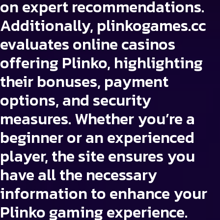
on expert recommendations.
Additionally, plinkogames.cc
evaluates online casinos
offering Plinko, highlighting
their bonuses, payment
options, and security
measures. Whether you’re a
beginner or an experienced
player, the site ensures you
have all the necessary
information to enhance your
Plinko gaming experience.