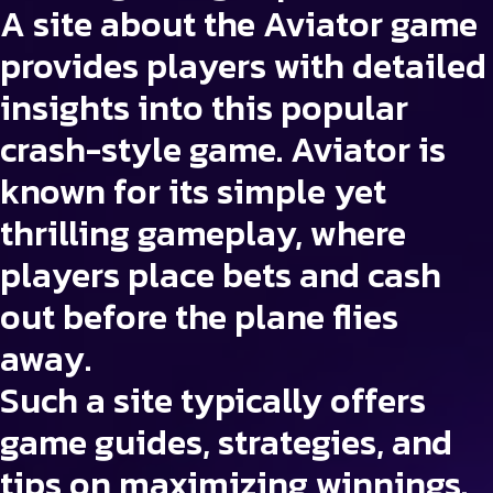
A
site about the Aviator game
provides players with detailed
insights into this popular
crash-style game. Aviator is
known for its simple yet
thrilling gameplay, where
players place bets and cash
out before the plane flies
away.
Such a site typically offers
game guides, strategies, and
tips on maximizing winnings.