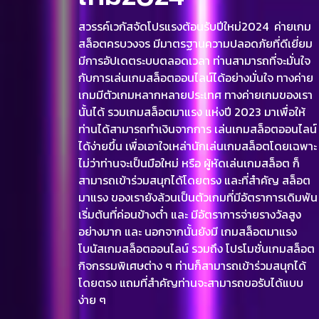
สวรรค์เวกัสจัดโปรแรงต้อนรับปีใหม่2024
ค่ายเกม
สล็อตครบวงจร มีมาตรฐานความปลอดภัยที่ดีเยี่ยม
มีการอัปเดตระบบตลอดเวลา ท่านสามารถที่จะมั่นใจ
กับการเล่นเกมสล็อตออนไลน์ได้อย่างมั่นใจ ทางค่าย
เกมมีตัวเกมหลากหลายประเทศ ทางค่ายเกมของเรา
นั้นได้ รวมเกมสล็อตมาแรง แห่งปี 2023 มาเพื่อให้
ท่านได้สามารถทำเงินจากการ เล่นเกมสล็อตออนไลน์
ได้ง่ายขึ้น เพื่อเอาใจเหล่านักเล่นเกมสล็อตโดยเฉพาะ
ไม่ว่าท่านจะเป็นมือใหม่ หรือ ผู้หัดเล่นเกมสล็อต ก็
สามารถเข้าร่วมสนุกได้โดยตรง และที่สำคัญ สล็อต
มาแรง ของเรายังล้วนเป็นตัวเกมที่มีอัตราการเดิมพัน
เริ่มต้นที่ค่อนข้างต่ำ และ มีอัตราการจ่ายรางวัลสูง
อย่างมาก และ นอกจากนั้นยังมี เกมสล็อตมาแรง
โบนัสเกมสล็อตออนไลน์ รวมถึง โปรโมชั่นเกมสล็อต
กิจกรรมพิเศษต่าง ๆ ท่านก็สามารถเข้าร่วมสนุกได้
โดยตรง แถมที่สำคัญท่านจะสามารถขอรับได้แบบ
ง่าย ๆ