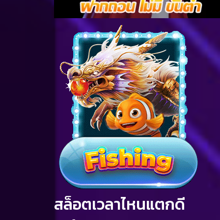
สล็อตเวลาไหนแตกดี