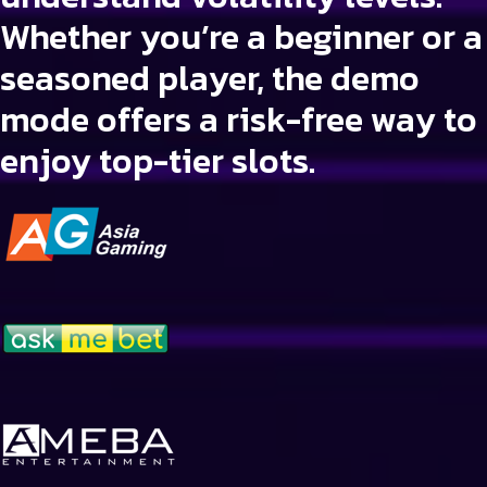
Whether you’re a beginner or a
seasoned player, the demo
mode offers a risk-free way to
enjoy top-tier slots.