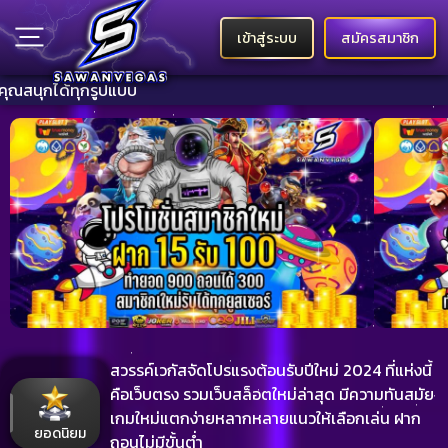
เข้าสู่ระบบ
สมัครสมาชิก
ปแบบ
สวรรค์เวกัสจัดโปรแรงต้อนรับปีใหม่ 2024 ที่แห่งนี้
คือเว็บตรง รวมเว็บสล็อตใหม่ล่าสุด มีความทันสมัย
เกมใหม่แตกง่ายหลากหลายแนวให้เลือกเล่น ฝาก
ยอดนิยม
ถอนไม่มีขั้นต่ำ