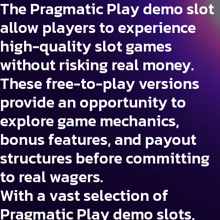
The
Pragmatic Play demo slot
allow players to experience
high-quality slot games
without risking real money.
These free-to-play versions
provide an opportunity to
explore game mechanics,
bonus features, and payout
structures before committing
to real wagers.
With a vast selection of
Pragmatic Play demo slots,