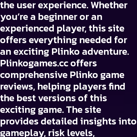
the user experience. Whether
you’re a beginner or an
experienced player, this site
offers everything needed for
an exciting Plinko adventure.
Plinkogames.cc offers
comprehensive Plinko game
reviews
, helping players find
the best versions of this
exciting game. The site
provides detailed insights into
gameplay, risk levels,