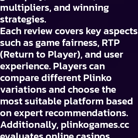
multipliers, and winning
strategies.
Each review covers key aspects
such as game fairness, RTP
(Return to Player), and user
experience. Players can
compare different Plinko
variations and choose the
most suitable platform based
on expert recommendations.
Additionally, plinkogames.cc
evaluates online casinos