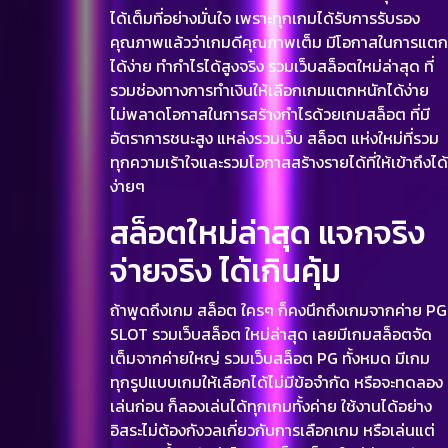
ได้เต็มที่อย่างมั่นใจ เพราะทุกเกมได้รับการรับรอง
คุณภาพแล้วว่าเกมดีคุณภาพเต็ม มีโอกาสในการแตก
ได้ง่าย ทำกำไรได้สูงจริง รวมเว็บสล็อตใหม่ล่าสุด ที่
รวมช่องทางการทำเงินให้เลือกเกมแตกหนักได้ง่าย
ไม่พลาดโอกาสในการสร้างกำไรด้วยเกมสล็อต ที่มี
อัตราการชนะสูง แหล่งรวมเว็บ สล็อต แห่งใหม่ที่รวม
ทุกความเร้าใจและรวมโอกาสสร้างรายได้ที่ให้เข้าถึงได้
ง่ายๆ
สล็อตใหม่ล่าสุด แจกจริง
จ่ายจริง ได้เกินคุ้ม
ถ้าพูดถึงเกม สล็อต ใครๆ ก็คงนึกถึงเกมจากค่าย PG
SLOT รวมเว็บสล็อต ใหม่ล่าสุด เลยมีเกมสล็อตจัด
เต็มจากค่ายใหญ่ รวมเว็บสล็อต PG ทั้งหมด มีเกม
ทุกรูปแบบเกมให้เลือกได้ไม่มีข้อจำกัด หรือจะทดลอง
เล่นก่อน ก็ลองเล่นได้ทุกเกมทั้งค่าย ใช้งานได้อย่าง
อิสระไม่ต้องกังวลเกี่ยวกับการเลือกเกม หรือเล่นแต่