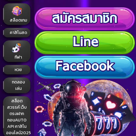
สล็อตเกม
คาสิโนสด
กีฬา
หวย
ทดลอง
เล่น
สล็อต
สวรรค์ เว็บ
ตรงฝาก
ถอนAUTO
API คาสิโน
ออนไลน์2025