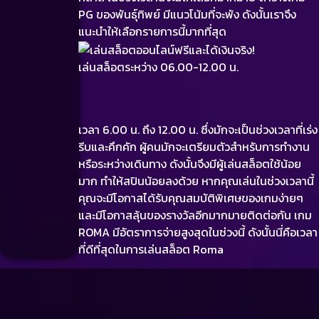
PG ของพันธุ์ทิพย์ มีแนวโน้มที่จะพัง ดังนั้นเราจึง
แนะนำให้เลือกรายการนี้มากที่สุด
เล่นสล็อตระหว่าง 06.00-12.00 น.
เวลา 6.00 น. ถึง 12.00 น. ซึ่งมักจะเป็นช่วงเวลาที่เร่ง
รีบและคึกคัก ผู้คนมักจะเตรียมตัวสำหรับการทำงาน
หรือระหว่างเดินทาง ดังนั้นจึงมีผู้เล่นสล็อตใช้น้อย
มาก ทำให้สปินน้อยลงด้วย หากคุณเล่นในช่วงเวลานี้
คุณจะมีโอกาสได้รับคุณสมบัติพิเศษของเกมง่ายๆ
และมีโอกาสลุ้นของรางวัลอีกมากมายติดต่อกัน เกม
ROMA มีอัตราการจ่ายสูงสุดในช่วงนี้ ดังนั้นนี่คือเวลา
ที่ดีที่สุดในการเล่นสล็อต Roma