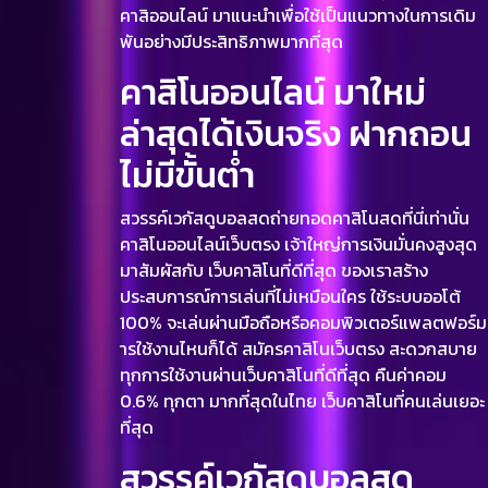
คาสิออนไลน์ มาแนะนำเพื่อใช้เป็นแนวทางในการเดิม
พันอย่างมีประสิทธิภาพมากที่สุด
คาสิโนออนไลน์ มาใหม่
ล่าสุดได้เงินจริง ฝากถอน
ไม่มีขั้นต่ำ
สวรรค์เวกัสดูบอลสดถ่ายทอดคาสิโนสดที่นี่เท่านั่น
คาสิโนออนไลน์เว็บตรง เจ้าใหญ่การเงินมั่นคงสูงสุด
มาสัมผัสกับ เว็บคาสิโนที่ดีที่สุด ของเราสร้าง
ประสบการณ์การเล่นที่ไม่เหมือนใคร ใช้ระบบออโต้
100% จะเล่นผ่านมือถือหรือคอมพิวเตอร์แพลตฟอร์ม
ารใช้งานไหนก็ได้ สมัครคาสิโนเว็บตรง สะดวกสบาย
ทุกการใช้งานผ่านเว็บคาสิโนที่ดีที่สุด คืนค่าคอม
0.6% ทุกตา มากที่สุดในไทย เว็บคาสิโนที่คนเล่นเยอะ
ที่สุด
สวรรค์เวกัสดูบอลสด