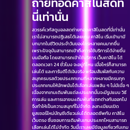
ถ่ายทอดคาสิโนสดที่
นี่เท่านั่น
สวรรค์เวกัสดูบอลสดถ่ายทอดคาสิโนสดที่นี่เท่านั่น
เราไม่สามารถปฏิเสธได้เลยเกม คาสิโน เริ่มเข้ามามี
บทบาทในชีวิตประจำวันของใครหลายคนมากขึ้น
เพราะปัจจุบันสามารถเข้าถึงการใช้บริการได้ง่ายขึ้น
บนมือถือ โดยสามารถเข้าใช้บริการ เว็บคาสิโน ได้
ตลอดเวลา 24 ชั่วโมง จะอยู่ที่ไหน เมื่อไหร่ก็สามารถ
เล่นได้ และการันตีได้เงินจริง พร้อมสัมผัสกับความ
สนุกครบรสด้วยประเภทเกมที่หลากหลายมีครบทุก
ประเภทเกมให้นักพนันได้เลือกเล่นเพลิน ๆ ไม่มีเบื่อ ๆ
เนื่องจากเกมเดิมพันแต่ละประเภทนั้นจะมีรูปแบบ วิธี
การเล่น และการเอาชนะเดิมพันที่แตกต่างกันออกไป
จึงทำให้เป็นความสนุกที่ไม่จำกัด ลงทะเบียนเปิด
ยูสเซอร์ใหม่บัญชีเดียวเล่นได้ตลอดชีพกับ คาสิโน
เว็บตรง ชื่นชอบการเดิมพันเกมประเภทไหนสามารถ
เลือกเล่นได้ไม่จำกัด วันนี้เราเลยมีข้อมูลเกี่ยวกับเกม