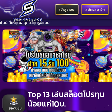
เข้าสู่ระบบ
สมัครสมาชิก
ุกรูปแบบ
Top 13 เล่นสล็อตโปรทุน
น้อยแค่10บ.
ยอดนิยม