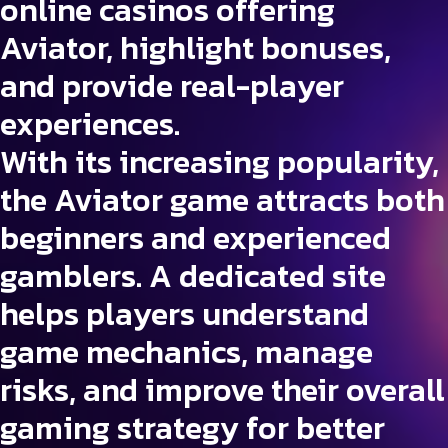
online casinos offering
Aviator, highlight bonuses,
and provide real-player
experiences.
With its increasing popularity,
the Aviator game attracts both
beginners and experienced
gamblers. A dedicated site
helps players understand
game mechanics, manage
risks, and improve their overall
gaming strategy for better