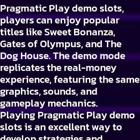
Pragmatic Play demo slots,
players can enjoy popular
titles like Sweet Bonanza,
Gates of Olympus, and The
Dog House. The demo mode
replicates the real-money
experience, featuring the same
graphics, sounds, and
gameplay mechanics.
Playing Pragmatic Play demo
slots is an excellent way to
develop strategies and