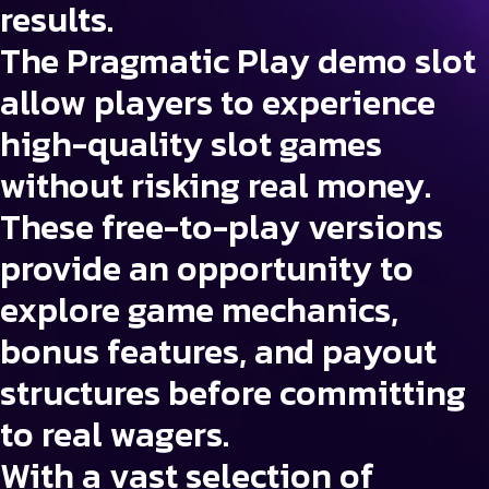
results.
The
Pragmatic Play demo slot
allow players to experience
high-quality slot games
without risking real money.
These free-to-play versions
provide an opportunity to
explore game mechanics,
bonus features, and payout
structures before committing
to real wagers.
With a vast selection of