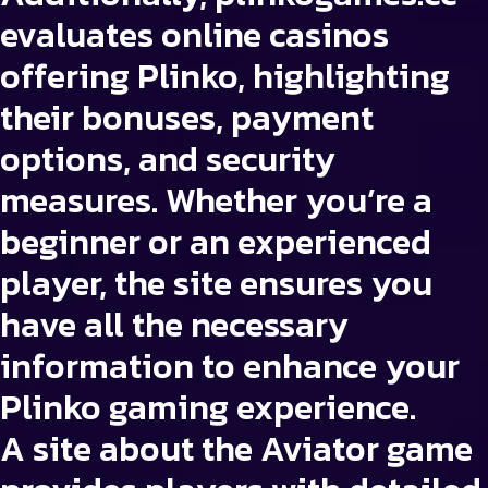
evaluates online casinos
offering Plinko, highlighting
their bonuses, payment
options, and security
measures. Whether you’re a
beginner or an experienced
player, the site ensures you
have all the necessary
information to enhance your
Plinko gaming experience.
A
site about the Aviator game