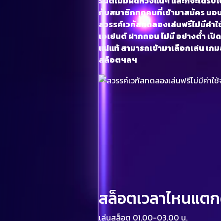
รันตีไม่มีผิดหวังแน่ๆ และก็จะได้รั
กับสมาชิกทุกคนที่เข้ามาสมัคร มอบให
สวรรค์เวกัสทดลองเล่นฟรีไม่มีค่าใ
เอเย่นต์ ฝากถอน ไม่มี อย่างต่ำ เ
แน่แท้ สามารถเข้ามาเลือกเล่น เกม
สล็อตฯลฯ
สล็อตเวลาไหนแตก
เล่นสล็อต 01.00-03.00 น.