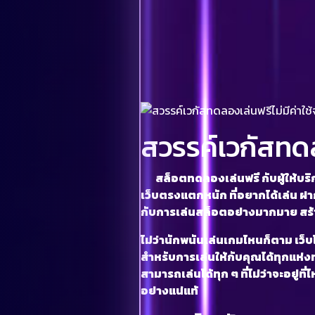
สวรรค์เวกัสทดล
สล็อตทดลองเล่นฟรี กับผู้ให้บริกา
เว็บตรงแตกหนัก ที่อยากได้เล่น ฝาก
กับการเล่นสล็อตอย่างมากมาย สร้าง
ไม่ว่านักพนันเล่นเกมไหนก็ตาม เว
สำหรับการเล่นให้กับคุณได้ทุกแห่ง
สามารถเล่นได้ทุก ๆ ที่ไม่ว่าจะอยู
อย่างแน่แท้