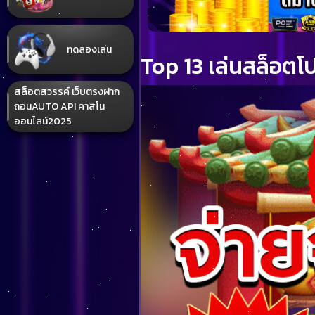
ทดลองเล่น
Top 13 เล่นสล็อตโ
สล็อตสวรรค์ เว็บตรงฝาก
ถอนAUTO API คาสิโน
ออนไลน์2025