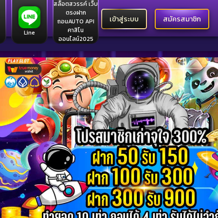
สล็อตสวรรค์ เว็บ
ตรงฝาก
เข้าสู่ระบบ
สมัครสมาชิก
ถอนAUTO API
คาสิโน
Line
ออนไลน์2025