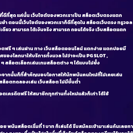
ีที่สุด แค่นั้น เว็บไซต์ของพวกเราเป็น สล็อตเว็บตรงแตก
นยำ ตอนนี้เว็บไซต์ของพวกเราก็ดีที่สุดใน สล็อตเว็บตรง ทรูวอล
เดียว สามารถ ได้เงินจริง สามารถ ถอนได้จริง เว็บสล็อตแตก
อตฟรี ๆ เล่นผ่าน ทาง เว็บสล็อตออนไลน์ แตกง่าย แตกบ่อยมี
ของโลกมาให้บริการทั้งมวล ไม่ว่าจะเป็น PG SLOT ,
 สล็อตเลือกเล่นเกมสล็อตต่าง ๆ ได้แบบไม่ยั้ง
จากนั้นก็ที่สำคัญมอบโอกาสให้นักพนันคนใหม่ที่ไม่เคยเล่น
มี สล็อตทดลองเล่น
เว็บสล็อต ไม่มีขั้นต่ำ
รดิตฟรี ให้สมาชิกทุกท่านทั้งใหม่แล้วก็เก่า ได้ใช้
ย พนันสล็อตเริ่มที่ 1 บาท ก็เล่นได้ รีบสมัครเข้ามาเล่นกันเลยกา