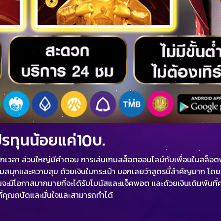
ปรทุนน้อยแค่10บ.
ุกเวลา ส่วนใหญ่มีคำตอบ การเล่นเกมสล็อตออนไลน์กับเพื่อนในสล็อตพัน
ความสนุกและความสุข ด้วยเงินในกระเป๋า บอกเลยว่าสูตรนี้สำคัญมาก โดย
จะมีโอกาสมากมายที่จะได้รับโบนัสและแจ็คพอต และด้วยเงินเดิมพันที่ค่อนข
ที่คุณถนัดและมั่นใจและสามารถทำได้