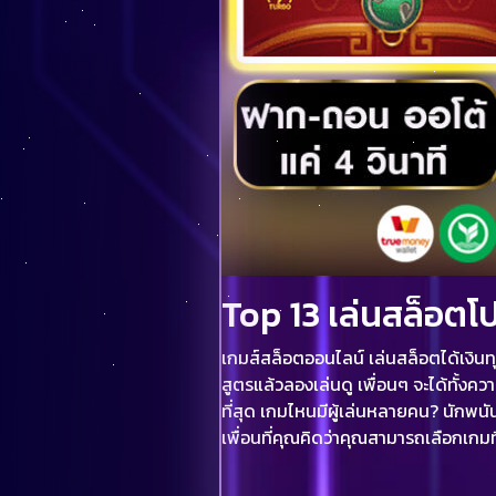
Top 13 เล่นสล็อตโ
เกมส์สล็อตออนไลน์ เล่นสล็อตได้เงินท
สูตรแล้วลองเล่นดู เพื่อนๆ จะได้ทั้ง
ที่สุด เกมไหนมีผู้เล่นหลายคน? นักพนัน
เพื่อนที่คุณคิดว่าคุณสามารถเลือกเกม