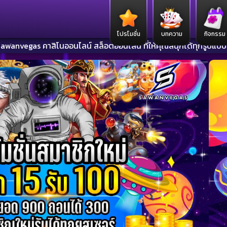
โปรโมชั่น
บทความ
กิจกรรม
ี่ให้คุณสนุกได้ทุกรูปแบบ