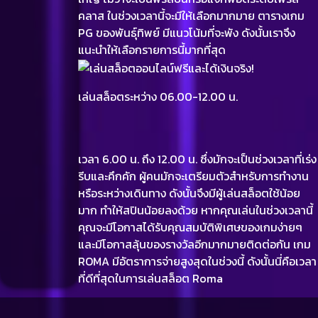
คลาส ในช่วงเวลานี้จะมีให้เลือกมากมาย ตารางเกม
PG ของพันธุ์ทิพย์ มีแนวโน้มที่จะพัง ดังนั้นเราจึง
แนะนำให้เลือกรายการนี้มากที่สุด
เล่นสล็อตระหว่าง 06.00-12.00 น.
เวลา 6.00 น. ถึง 12.00 น. ซึ่งมักจะเป็นช่วงเวลาที่เร่ง
รีบและคึกคัก ผู้คนมักจะเตรียมตัวสำหรับการทำงาน
หรือระหว่างเดินทาง ดังนั้นจึงมีผู้เล่นสล็อตใช้น้อย
มาก ทำให้สปินน้อยลงด้วย หากคุณเล่นในช่วงเวลานี้
คุณจะมีโอกาสได้รับคุณสมบัติพิเศษของเกมง่ายๆ
และมีโอกาสลุ้นของรางวัลอีกมากมายติดต่อกัน เกม
ROMA มีอัตราการจ่ายสูงสุดในช่วงนี้ ดังนั้นนี่คือเวลา
ที่ดีที่สุดในการเล่นสล็อต Roma