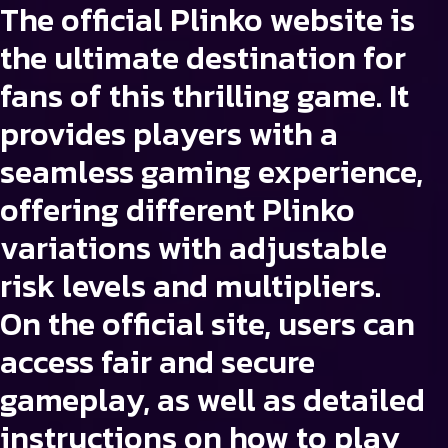
The
official Plinko website
is
the ultimate destination for
fans of this thrilling game. It
provides players with a
seamless gaming experience,
offering different Plinko
variations with adjustable
risk levels and multipliers.
On the official site, users can
access fair and secure
gameplay, as well as detailed
instructions on how to play