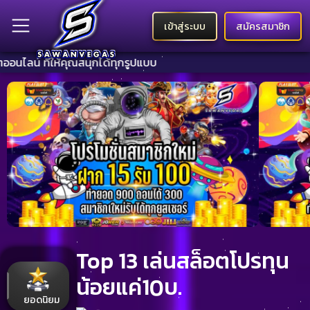
เข้าสู่ระบบ
สมัครสมาชิก
ณสนุกได้ทุกรูปแบบ
Top 13 เล่นสล็อตโปรทุน
น้อยแค่10บ.
ยอดนิยม