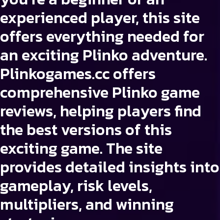
experienced player, this site
offers everything needed for
an exciting Plinko adventure.
Plinkogames.cc offers
comprehensive Plinko game
reviews
, helping players find
the best versions of this
exciting game. The site
provides detailed insights into
gameplay, risk levels,
multipliers, and winning