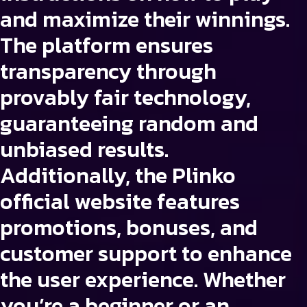
and maximize their winnings.
The platform ensures
transparency through
provably fair technology,
guaranteeing random and
unbiased results.
Additionally, the Plinko
official website features
promotions, bonuses, and
customer support to enhance
the user experience. Whether
you’re a beginner or an