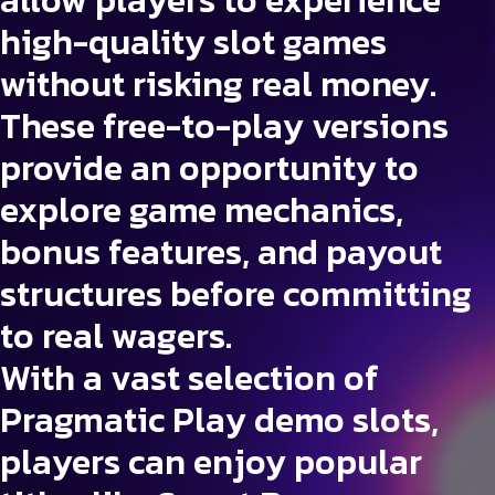
high-quality slot games
without risking real money.
These free-to-play versions
provide an opportunity to
explore game mechanics,
bonus features, and payout
structures before committing
to real wagers.
With a vast selection of
Pragmatic Play demo slots,
players can enjoy popular