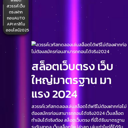
สล็อต
สวรรค์ เว็บ
ตรงฝาก
ถอนAUTO
API คาสิโน
ออนไลน์2025
สล็อตเว็บตรง เว็บ
ใหญ่มาตรฐาน มา
แรง 2024
สวรรค์เวกัสทดลองเล่นสล็อตได้ฟรีไม่ต้องฝากก่อไม่
ต้องสมัครก่อนสามารถถอนได้จริง2024
เว็บสล็อต
ทำเงินได้จริงต้อง สล็อตเว็บตรง ที่นี่ได้รับมาตรฐาน
ระดับสากล เว็บสล็อตใหม่ล่าสุด เล่นเท่าไหร่ก็ได้รับ