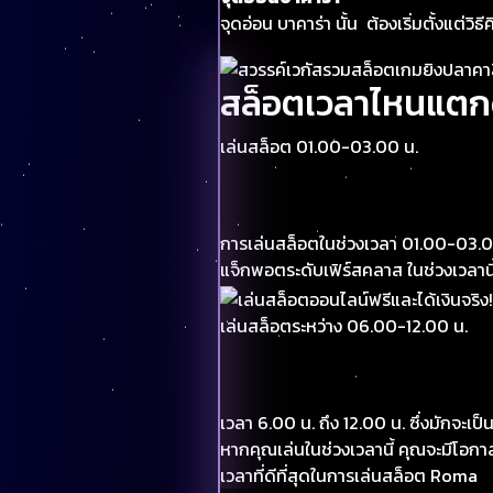
จุดอ่อน บาคาร่า นั้น ต้องเริ่มตั้งแต่
สล็อตเวลาไหนแตก
เล่นสล็อต 01.00-03.00 น.
การเล่นสล็อตในช่วงเวลา 01.00-03.00 น
แจ็กพอตระดับเฟิร์สคลาส ในช่วงเวลานี้
เล่นสล็อตระหว่าง 06.00-12.00 น.
เวลา 6.00 น. ถึง 12.00 น. ซึ่งมักจะเป
หากคุณเล่นในช่วงเวลานี้ คุณจะมีโอกา
เวลาที่ดีที่สุดในการเล่นสล็อต Roma