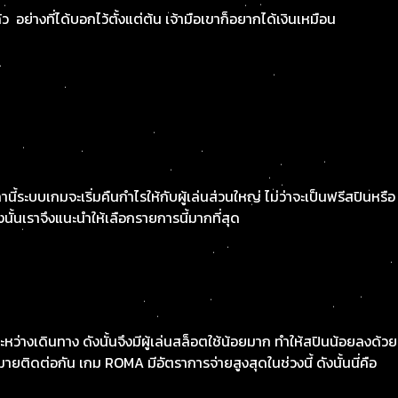
 อย่างที่ได้บอกไว้ตั้งแต่ต้น เจ้ามือเขาก็อยากได้เงินเหมือน
ะบบเกมจะเริ่มคืนกำไรให้กับผู้เล่นส่วนใหญ่ ไม่ว่าจะเป็นฟรีสปินหรือ
นั้นเราจึงแนะนำให้เลือกรายการนี้มากที่สุด
ะหว่างเดินทาง ดังนั้นจึงมีผู้เล่นสล็อตใช้น้อยมาก ทำให้สปินน้อยลงด้วย
ติดต่อกัน เกม ROMA มีอัตราการจ่ายสูงสุดในช่วงนี้ ดังนั้นนี่คือ