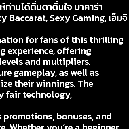
่านได้ตื่นตาตื่นใจ บาคาร่า
า Sexy Baccarat, Sexy Gaming, เอ็มจี
ation for fans of this thrilling
g experience, offering
levels and multipliers.
cure gameplay, as well as
ze their winnings. The
 fair technology,
es promotions, bonuses, and
e. Whether you’re a beginner