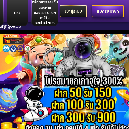
สล็อตสวรรค์ เว็บ
ตรงฝาก
เข้าสู่ระบบ
สมัครสมาชิก
Line
ถอนAUTO API
คาสิโน
ออนไลน์2025