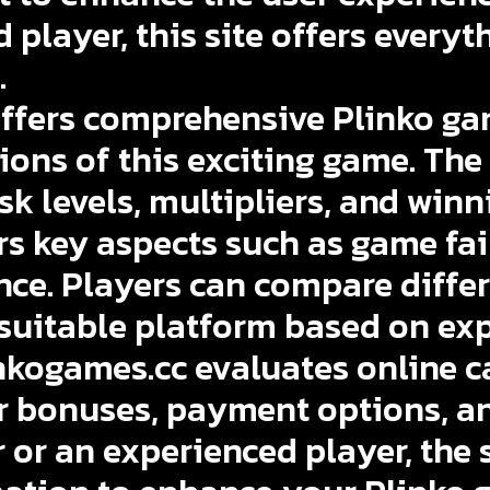
 player, this site offers every
.
ffers comprehensive Plinko ga
sions of this exciting game. The
sk levels, multipliers, and winn
s key aspects such as game fai
nce. Players can compare differ
suitable platform based on ex
nkogames.cc evaluates online ca
ir bonuses, payment options, a
 or an experienced player, the 