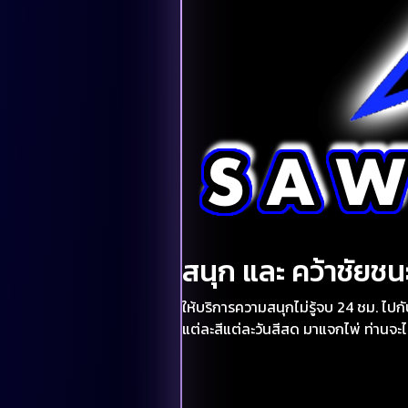
สนุก และ คว้าชัยชนะ
ให้บริการความสนุกไม่รู้จบ 24 ชม. ไปกั
แต่ละสีแต่ละวันสีสด มาแจกไพ่ ท่านจะ