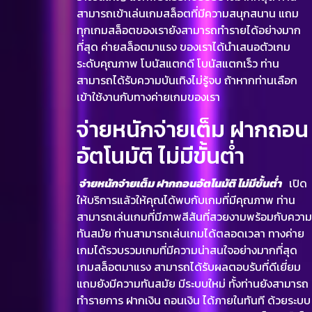
สามารถเข้าเล่นเกมสล็อตที่มีความสนุกสนาน แถม
ทุกเกมสล็อตของเรายังสามารถทำรายได้อย่างมาก
ที่สุด ค่ายสล็อตมาแรง ของเราได้นำเสนอตัวเกม
ระดับคุณภาพ โบนัสแตกดี โบนัสแตกเร็ว ท่าน
สามารถได้รับความบันเทิงไม่รู้จบ ถ้าหากท่านเลือก
เข้าใช้งานกับทางค่ายเกมของเรา
จ่ายหนักจ่ายเต็ม ฝากถอน
อัตโนมัติ ไม่มีขั้นต่ำ
จ่ายหนักจ่ายเต็ม ฝากถอนอัตโนมัติ ไม่มีขั้นต่ำ
เปิด
ให้บริการแล้วให้คุณได้พบกับเกมที่มีคุณภาพ ท่าน
สามารถเล่นเกมที่มีภาพสีสันที่สวยงามพร้อมกับความ
ทันสมัย ท่านสามารถเล่นเกมได้ตลอดเวลา ทางค่าย
เกมได้รวบรวมเกมที่มีความน่าสนใจอย่างมากที่สุด
เกมสล็อตมาแรง สามารถได้รับผลตอบรับที่ดีเยี่ยม
แถมยังมีความทันสมัย มีระบบใหม่ ทั้งท่านยังสามารถ
ทำรายการ ฝากเงิน ถอนเงิน ได้ภายในทันที ด้วยระบบ