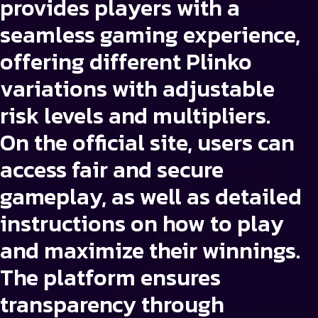
provides players with a
seamless gaming experience,
offering different Plinko
variations with adjustable
risk levels and multipliers.
On the official site, users can
access fair and secure
gameplay, as well as detailed
instructions on how to play
and maximize their winnings.
The platform ensures
transparency through