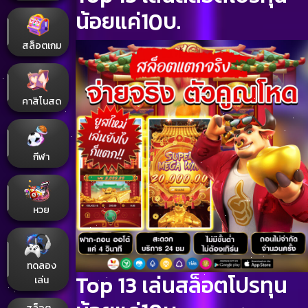
น้อยแค่10บ.
สล็อตเกม
คาสิโนสด
กีฬา
หวย
ทดลอง
Top 13 เล่นสล็อตโปรทุน
เล่น