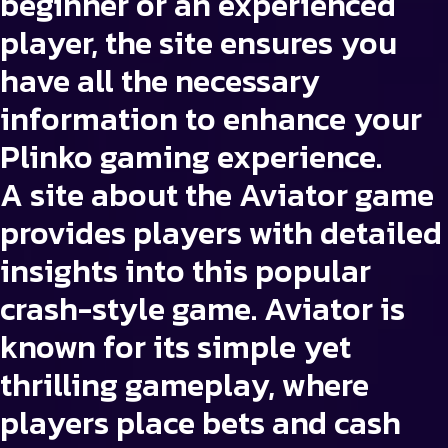
beginner or an experienced
player, the site ensures you
have all the necessary
information to enhance your
Plinko gaming experience.
A
site about the Aviator game
provides players with detailed
insights into this popular
crash-style game. Aviator is
known for its simple yet
thrilling gameplay, where
players place bets and cash