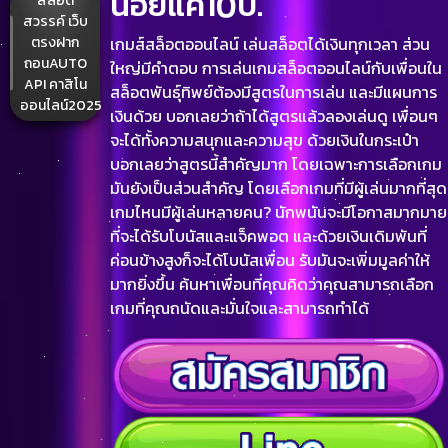
น้อยแค่10บ.
สล็อต
สวรรค์ เว็บ
เกมส์สล็อตออนไลน์ เล่นสล็อตได้เงินทุกเวลา ส่วน
ตรงฝาก
ถอนAUTO
ใหญ่มีคำตอบ การเล่นเกมสล็อตออนไลน์กับเพื่อนใน
API คาสิโน
สล็อตพันธุ์ทิพย์ต้องมีสูตรในการเล่น และมีแผนการ
ออนไลน์2025
เงินด้วย บอกเลยว่าถ้าได้สูตรแล้วลองเล่นดู เพื่อนๆ
จะได้ทั้งความสนุกและความสุข ด้วยเงินในกระเป๋า
บอกเลยว่าสูตรนี้สำคัญมาก โดยเฉพาะการเลือกเกม
มันยังเป็นส่วนสำคัญ โดยเลือกเกมที่มีผู้เล่นมากที่สุด
เกมไหนมีผู้เล่นหลายคน? นักพนันจะมีโอกาสมากมาย
ที่จะได้รับโบนัสและแจ็คพอต และด้วยเงินเดิมพันที่
ค่อนข้างสูงก็จะได้โบนัสเพื่อน รับมันจะเพิ่มมูลค่าให้
มากยิ่งขึ้น ค้นหาเพื่อนที่คุณคิดว่าคุณสามารถเลือก
เกมที่คุณถนัดและมั่นใจและสามารถทำได้