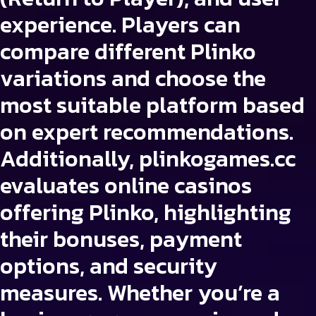
experience. Players can
compare different Plinko
variations and choose the
most suitable platform based
on expert recommendations.
Additionally, plinkogames.cc
evaluates online casinos
offering Plinko, highlighting
their bonuses, payment
options, and security
measures. Whether you’re a