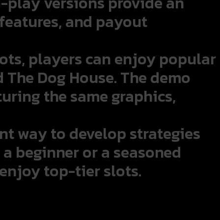
o-play versions provide an
features, and payout
ots, players can enjoy popular
nd The Dog House. The demo
turing the same graphics,
nt way to develop strategies
e a beginner or a seasoned
enjoy top-tier slots.