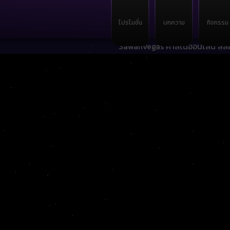
โปรโมชั่น
บทความ
กิจกรรม
Sawanvegas คาสิโนออนไลน์ สล็อตออนไลน์ ที่ให้คุณส