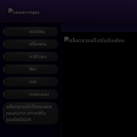
ยอดนิยม
สล็อตเกม
คาสิโนสด
กีฬา
หวย
ทดลองเล่น
สล็อตสวรรค์ เว็บตรงฝาก
ถอนAUTO API คาสิโน
ออนไลน์2025