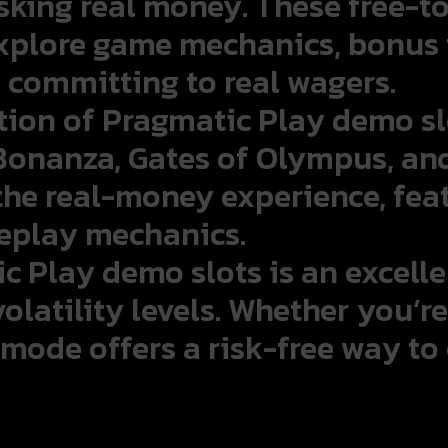
sking real money. These free-t
xplore game mechanics, bonus 
e committing to real wagers.
ction of Pragmatic Play demo sl
t Bonanza, Gates of Olympus, a
the real-money experience, fea
eplay mechanics.
c Play demo slots is an excelle
olatility levels. Whether you’r
mode offers a risk-free way to 