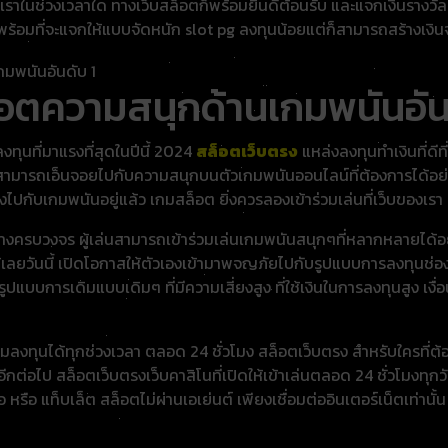
ับเราในช่วงเวลาใด ทางเว็บสล็อตก็พร้อมยินดีต้อนรับ และแจกเงินรางวั
ก็พร้อมที่จะแจกให้แบบจัดหนัก slot pg ลงทุนน้อยแต่ก็สามารถสร้างเง
็อตความสนุกด้านเกมพนันอัน
รลงทุนที่มาแรงที่สุดในปีนี้ 2024
สล็อตเว็บตรง
แหล่งลงทุนทำเงินที่ดี
ังสามารถเอ็นจอยไปกับความสนุกบนตัวเกมพนันออนไลน์ที่ต้องการได้อย่า
ปกับเกมพนันอยู่แล้ว เกมสล็อต ยิ่งควรลองเข้าร่วมเล่นที่เว็บของเรา 
อย่างครบวงจร ผู้เล่นสามารถเข้าร่วมเล่นเกมพนันสนุกๆที่หลากหลายได้อ
เลยวันนี้ เปิดโอกาสให้ตัวเองเข้ามาพจญภัยไปกับรูปแบบการลงทุนช่องทา
ูปแบบการเดิมแบบเดิมๆ ที่มีความเสี่ยงสูง ที่ใช้เงินในการลงทุนสูง เงื่
่วมลงทุนได้ทุกช่วงเวลา ตลอด 24 ชั่วโมง สล็อตเว็บตรง สำหรับใครที่ต้
กต่อไป สล็อตเว็บตรงเว็บคาสิโนที่เปิดให้เข้าเล่นตลอด 24 ชั่วโมงทุกวัน
อถือ หรือ แท็บเล็ต สล็อตไม่ผ่านเอเย่นต์ เพียงเชื่อมต่ออินเตอร์เน็ตเท่