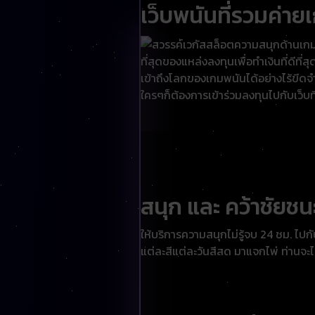
เว็บพนันที่รวมค่า
ที่สุดของแหล่งลงทุนเพื่อทำเงินที่ดีท
เข้าถึงโลกของเกมพนันได้อย่างไร้ขีดจำ
ใครๆก็ต้องการเข้าร่วมลงทุนไปกับเว็บที่
สนุก และ คว้าชัยชนะ
ให้บริการความสนุกไม่รู้จบ 24 ชม. ไปกั
แต่ละสีแต่ละวันสีสด มาแจกไพ่ ท่านจะ