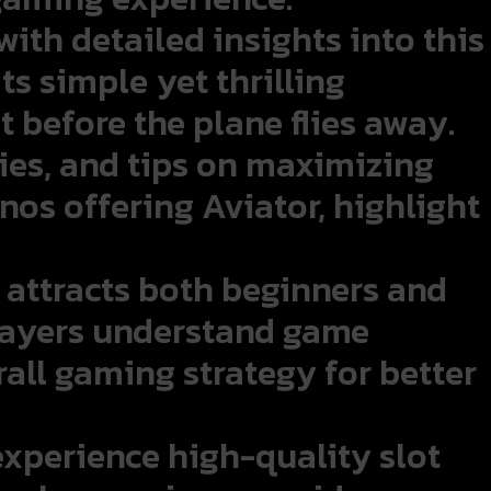
ith detailed insights into this
ts simple yet thrilling
 before the plane flies away.
gies, and tips on maximizing
nos offering Aviator, highlight
e attracts both beginners and
players understand game
all gaming strategy for better
experience high-quality slot