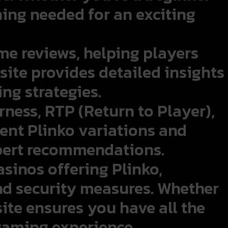
thing needed for an exciting
me reviews
, helping players
 site provides detailed insights
ing strategies.
rness, RTP (Return to Player),
ent Plinko variations and
pert recommendations.
sinos offering Plinko,
nd security measures. Whether
site ensures you have all the
gaming experience.