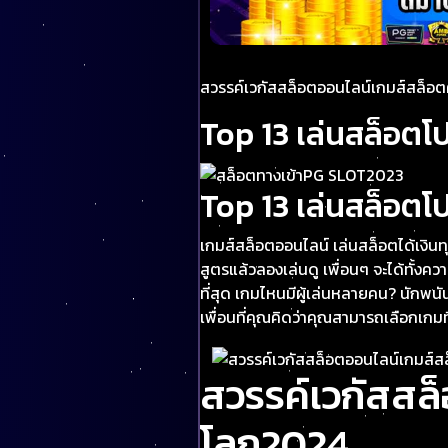
สวรรค์เวกัสสล็อตออนไลน์เกมส์สล็อตค
Top 13 เล่นสล็อตโ
Top 13 เล่นสล็อตโ
เกมส์สล็อตออนไลน์ เล่นสล็อตได้เงินท
สูตรแล้วลองเล่นดู เพื่อนๆ จะได้ทั้ง
ที่สุด เกมไหนมีผู้เล่นหลายคน? นักพนัน
เพื่อนที่คุณคิดว่าคุณสามารถเลือกเกม
สวรรค์เวกัสสล็
โลก2024