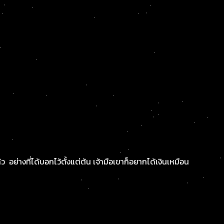
 อย่างที่ได้บอกไว้ตั้งแต่ต้น เจ้ามือเขาก็อยากได้เงินเหมือน