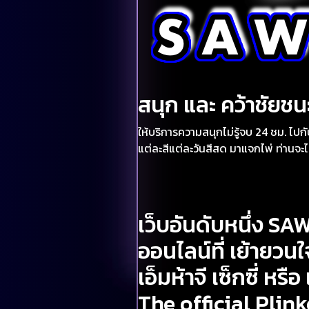
สนุก และ คว้าชัยชนะ
ให้บริการความสนุกไม่รู้จบ 24 ชม. ไปกั
แต่ละสีแต่ละวันสีสด มาแจกไพ่ ท่านจะ
เว็บอันดับหนึ่ง S
ออนไลน์ที่ เย้ายวนใ
เอ็มห้าจี เซ็กซี่ หรือ
The
official Plin