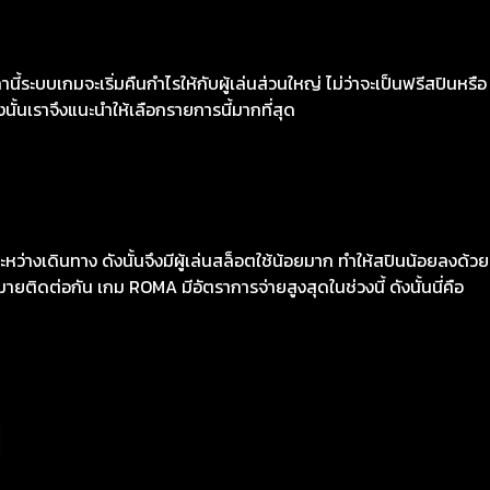
ะบบเกมจะเริ่มคืนกำไรให้กับผู้เล่นส่วนใหญ่ ไม่ว่าจะเป็นฟรีสปินหรือ
นั้นเราจึงแนะนำให้เลือกรายการนี้มากที่สุด
ะหว่างเดินทาง ดังนั้นจึงมีผู้เล่นสล็อตใช้น้อยมาก ทำให้สปินน้อยลงด้วย
ติดต่อกัน เกม ROMA มีอัตราการจ่ายสูงสุดในช่วงนี้ ดังนั้นนี่คือ