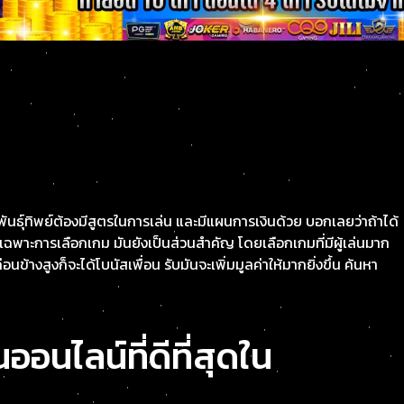
ธุ์ทิพย์ต้องมีสูตรในการเล่น และมีแผนการเงินด้วย บอกเลยว่าถ้าได้
เฉพาะการเลือกเกม มันยังเป็นส่วนสำคัญ โดยเลือกเกมที่มีผู้เล่นมาก
้างสูงก็จะได้โบนัสเพื่อน รับมันจะเพิ่มมูลค่าให้มากยิ่งขึ้น ค้นหา
นไลน์ที่ดีที่สุดใน