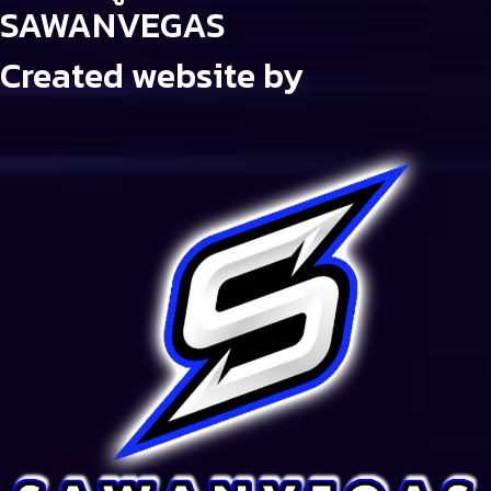
SAWANVEGAS
Created website by