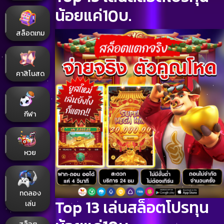
น้อยแค่10บ.
สล็อตเกม
คาสิโนสด
กีฬา
หวย
ทดลอง
Top 13 เล่นสล็อตโปรทุน
เล่น