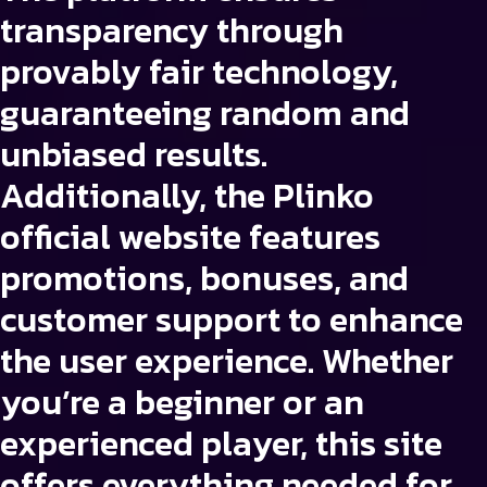
transparency through
provably fair technology,
guaranteeing random and
unbiased results.
Additionally, the Plinko
official website features
promotions, bonuses, and
customer support to enhance
the user experience. Whether
you’re a beginner or an
experienced player, this site
offers everything needed for