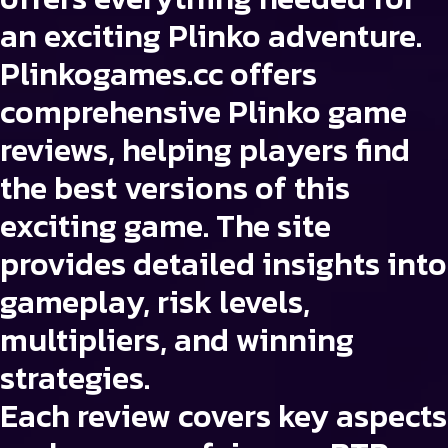
an exciting Plinko adventure.
Plinkogames.cc offers
comprehensive Plinko game
reviews
, helping players find
the best versions of this
exciting game. The site
provides detailed insights into
gameplay, risk levels,
multipliers, and winning
strategies.
Each review covers key aspects