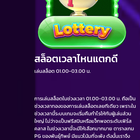
สล็อตเวลาไหนแตกดี
เล่นสล็อต 01.00-03.00 น.
การเล่นสล็อตในช่วงเวลา 01.00-03.00 น. ถือเป็น
ช่วงเวลาทองของการเล่นสล็อตเลยทีเดียว เพราะใน
ช่วงเวลานี้ระบบเกมจะเริ่มคืนกำไรให้กับผู้เล่นส่วน
ใหญ่ ไม่ว่าจะเป็นฟรีสปินหรือแจ็กพอตระดับเฟิร์ส
คลาส ในช่วงเวลานี้จะมีให้เลือกมากมาย ตารางเกม
PG ของพันธุ์ทิพย์ มีแนวโน้มที่จะพัง ดังนั้นเราจึง