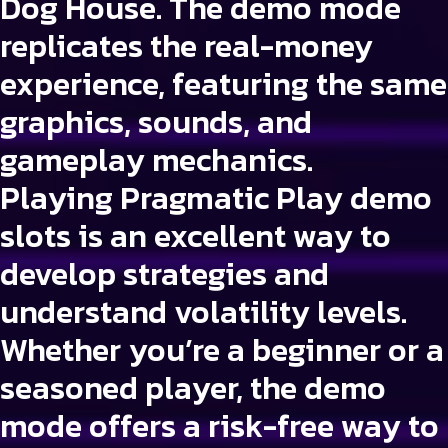
Dog House. The demo mode
replicates the real-money
experience, featuring the same
graphics, sounds, and
gameplay mechanics.
Playing Pragmatic Play demo
slots is an excellent way to
develop strategies and
understand volatility levels.
Whether you’re a beginner or a
seasoned player, the demo
mode offers a risk-free way to