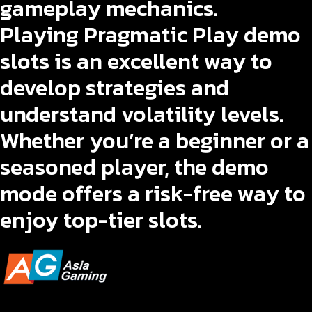
gameplay mechanics.
Playing Pragmatic Play demo
slots is an excellent way to
develop strategies and
understand volatility levels.
Whether you’re a beginner or a
seasoned player, the demo
mode offers a risk-free way to
enjoy top-tier slots.