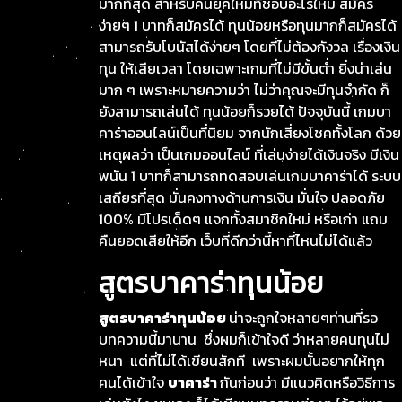
มากที่สุด สำหรับคนยุคใหม่ที่ชอบอะไรใหม่ สมัคร
ง่ายๆ 1 บาทก็สมัครได้ ทุนน้อยหรือทุนมากก็สมัครได้
สามารถรับโบนัสได้ง่ายๆ โดยที่ไม่ต้องกังวล เรื่องเงิน
ทุน ให้เสียเวลา โดยเฉพาะเกมที่ไม่มีขั้นต่ำ ยิ่งน่าเล่น
มาก ๆ เพราะหมายความว่า ไม่ว่าคุณจะมีทุนจำกัด ก็
ยังสามารถเล่นได้ ทุนน้อยก็รวยได้ ปัจจุบันนี้ เกมบา
คาร่าออนไลน์เป็นที่นิยม จากนักเสี่ยงโชคทั้งโลก ด้วย
เหตุผลว่า เป็นเกมออนไลน์ ที่เล่นง่ายได้เงินจริง มีเงิน
พนัน 1 บาทก็สามารถทดสอบเล่นเกมบาคาร่าได้ ระบบ
เสถียรที่สุด มั่นคงทางด้านการเงิน มั่นใจ ปลอดภัย
100% มีโปรเด็ดๆ แจกทั้งสมาชิกใหม่ หรือเก่า แถม
คืนยอดเสียให้อีก เว็บที่ดีกว่านี้หาที่ไหนไม่ได้แล้ว
สูตรบาคาร่าทุนน้อย
สูตรบาคาร่าทุนน้อย
น่าจะถูกใจหลายๆท่านที่รอ
บทความนี้มานาน ซึ่งผมก็เข้าใจดี ว่าหลายคนทุนไม่
หนา แต่ที่ไม่ได้เขียนสักที เพราะผมนั้นอยากให้ทุก
คนได้เข้าใจ
บาคาร่า
กันก่อนว่า มีแนวคิดหรือวิธีการ