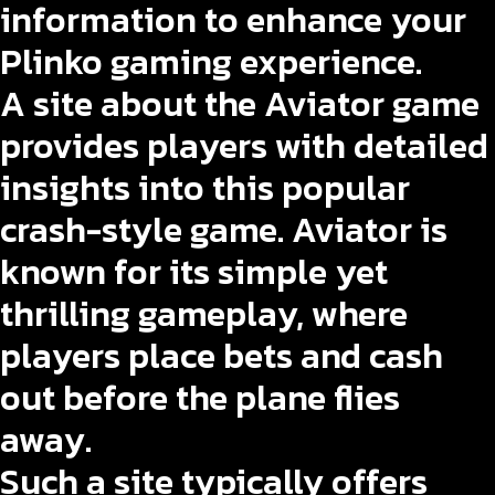
information to enhance your
Plinko gaming experience.
A
site about the Aviator game
provides players with detailed
insights into this popular
crash-style game. Aviator is
known for its simple yet
thrilling gameplay, where
players place bets and cash
out before the plane flies
away.
Such a site typically offers