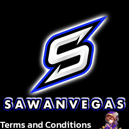
Terms and Conditions