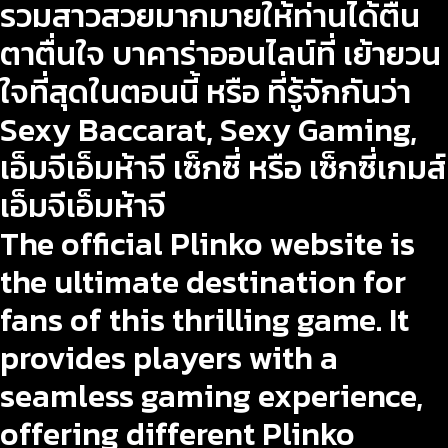
รวมสาวสวยมากมายให้ท่านได้ตื่น
ตาตื่นใจ บาคาร่าออนไลน์ที่ เย้ายวน
ใจที่สุดในตอนนี้ หรือ ที่รู้จักกันว่า
Sexy Baccarat, Sexy Gaming,
เอ็มจีเอ็มห้าจี เซ็กซี่ หรือ เซ็กซี่เกมส์
เอ็มจีเอ็มห้าจี
The
official Plinko website
is
the ultimate destination for
fans of this thrilling game. It
provides players with a
seamless gaming experience,
offering different Plinko