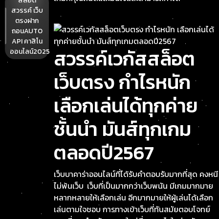
สล็อต
สวรรค์ เว็บ
ตรงฝาก
ถอนAUTO
API คาสิโน
สวรรค์เวกัสสล็อต
ออนไลน์2025
เว็บตรง กำไรหนัก
เลือกเล่นได้ทุกค่าย
ชั้นนำ มันส์ทุกเกม
ตลอดปี2567
เว็บบาคาร่าออนไลน์ที่ได้รับคำตอบรับมากที่สุด คงหนี
ไม่พ้นเว็บ
เว็บที่เป็นมากกว่าเว็บพนัน มีเกมมากมาย
หลากหลายให้เลือกเล่น อีกมากมายให้ผู้เล่นได้เลือก
เล่นตามใจชอบ การทางเข้าเว็บที่ทันสมัยตอบโจทย์