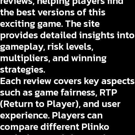
reviews
, helping players find
the best versions of this
exciting game. The site
provides detailed insights into
gameplay, risk levels,
multipliers, and winning
strategies.
Each review covers key aspects
such as game fairness, RTP
(Return to Player), and user
experience. Players can
compare different Plinko