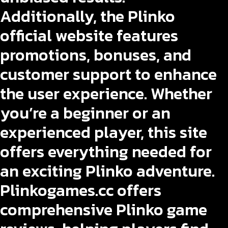
Additionally, the Plinko
official website features
promotions, bonuses, and
customer support to enhance
the user experience. Whether
you’re a beginner or an
experienced player, this site
offers everything needed for
an exciting Plinko adventure.
Plinkogames.cc offers
comprehensive Plinko game