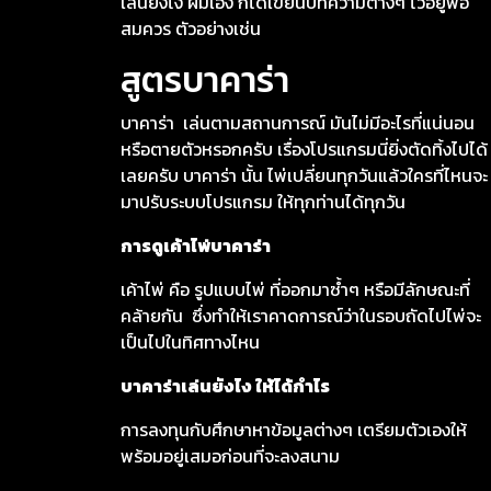
เล่นยังไง ผมเอง ก็ได้เขียนบทความต่างๆ ไว้อยู่พอ
สมควร ตัวอย่างเช่น
สูตรบาคาร่า
บาคาร่า เล่นตามสถานการณ์ มันไม่มีอะไรที่แน่นอน
หรือตายตัวหรอกครับ เรื่องโปรแกรมนี่ยิ่งตัดทิ้งไปได้
เลยครับ บาคาร่า นั้น ไพ่เปลี่ยนทุกวันแล้วใครที่ไหนจะ
มาปรับระบบโปรแกรม ให้ทุกท่านได้ทุกวัน
การดูเค้าไพ่บาคาร่า
เค้าไพ่ คือ รูปแบบไพ่ ที่ออกมาซ้ำๆ หรือมีลักษณะที่
คล้ายกัน ซึ่งทำให้เราคาดการณ์ว่าในรอบถัดไปไพ่จะ
เป็นไปในทิศทางไหน
บาคาร่าเล่นยังไง ให้ได้กำไร
การลงทุนกับศึกษาหาข้อมูลต่างๆ เตรียมตัวเองให้
พร้อมอยู่เสมอก่อนที่จะลงสนาม