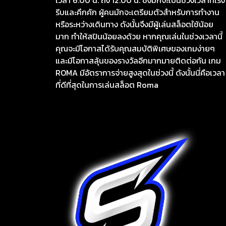
เวลา 6.00 น. ถึง 12.00 น. ซึ่งมักจะเป็นช่วงเวลาที่เร่ง
รีบและคึกคัก ผู้คนมักจะเตรียมตัวสำหรับการทำงาน
หรือระหว่างเดินทาง ดังนั้นจึงมีผู้เล่นสล็อตใช้น้อย
มาก ทำให้สปินน้อยลงด้วย หากคุณเล่นในช่วงเวลานี้
คุณจะมีโอกาสได้รับคุณสมบัติพิเศษของเกมง่ายๆ
และมีโอกาสลุ้นของรางวัลอีกมากมายติดต่อกัน เกม
ROMA มีอัตราการจ่ายสูงสุดในช่วงนี้ ดังนั้นนี่คือเวลา
ที่ดีที่สุดในการเล่นสล็อต Roma