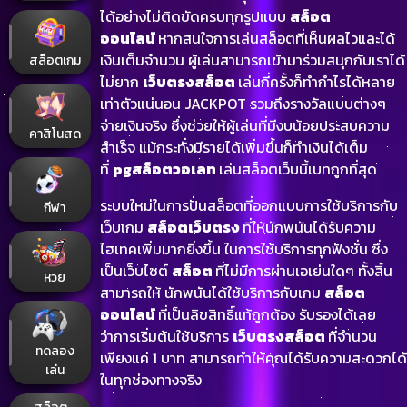
ได้อย่างไม่ติดขัดครบทุกรูปแบบ
สล็อต
ออนไลน์
หากสนใจการเล่นสล็อตที่เห็นผลไวและได้
เงินเต็มจำนวน ผู้เล่นสามารถเข้ามาร่วมสนุกกับเราได้
สล็อตเกม
ไม่ยาก
เว็บตรงสล็อต
เล่นกี่ครั้งก็ทำกำไรได้หลาย
เท่าตัวแน่นอน JACKPOT รวมถึงรางวัลแบบต่างๆ
จ่ายเงินจริง ซึ่งช่วยให้ผู้เล่นที่มีงบน้อยประสบความ
คาสิโนสด
สำเร็จ แม้กระทั่งมีรายได้เพิ่มขึ้นก็ทำเงินได้เต็ม
ที่
pgสล็อตวอเลท
เล่นสล็อตเว็บนี้เบทถูกที่สุด
ระบบใหม่ในการปั่นสล็อตที่ออกแบบการใช้บริการกับ
กีฬา
เว็บเกม
สล็อตเว็บตรง
ที่ให้นักพนันได้รับความ
ไฮเทคเพิ่มมากยิ่งขึ้น ในการใช้บริการทุกฟังชั่น ซึ่ง
เป็นเว็บไซต์
สล็อต
ที่ไม่มีการผ่านเอเย่นใดๆ ทั้งสิ้น
หวย
สามารถให้ นักพนันได้ใช้บริการกับเกม
สล็อต
ออนไลน์
ที่เป็นลิขสิทธิ์แท้ถูกต้อง รับรองได้เลย
ว่าการเริ่มต้นใช้บริการ
เว็บตรงสล็อต
ที่จำนวน
ทดลอง
เพียงแค่ 1 บาท สามารถทำให้คุณได้รับความสะดวกได้
เล่น
ในทุกช่องทางจริง