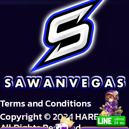
Terms and Conditions
Copyright © 2024 HAREM789
All Rights Reserved.