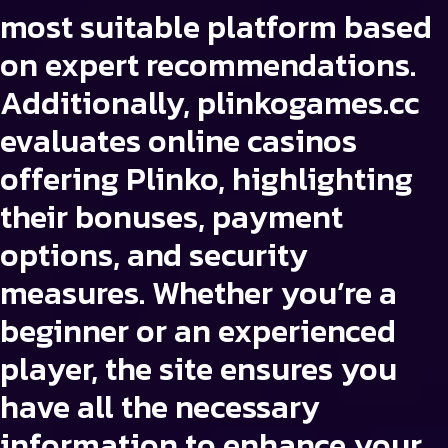
most suitable platform based
on expert recommendations.
Additionally, plinkogames.cc
evaluates online casinos
offering Plinko, highlighting
their bonuses, payment
options, and security
measures. Whether you’re a
beginner or an experienced
player, the site ensures you
have all the necessary
information to enhance your