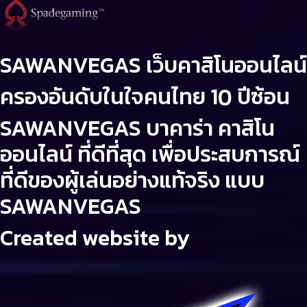
SAWANVEGAS เว็บคาสิโนออนไลน์
ครองอันดับในใจคนไทย 10 ปีซ้อน
SAWANVEGAS บาคาร่า คาสิโน
ออนไลน์ ที่ดีที่สุด เพื่อประสบการณ์
ที่ดีของผู้เล่นอย่างแท้จริง แบบ
SAWANVEGAS
Created website by