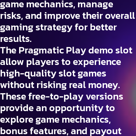
game mechanics, manage
risks, and improve their overall
gaming strategy for better
results.
The
Pragmatic Play demo slot
allow players to experience
high-quality slot games
without risking real money.
These free-to-play versions
provide an opportunity to
explore game mechanics,
bonus features, and payout