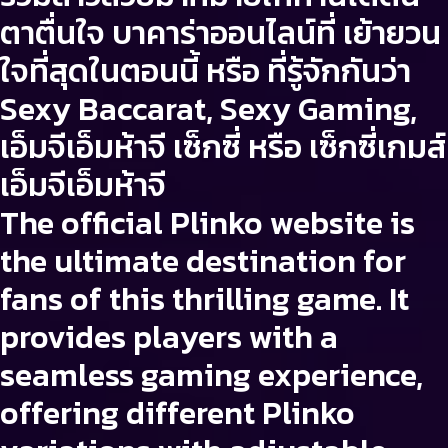
ตาตื่นใจ บาคาร่าออนไลน์ที่ เย้ายวน
ใจที่สุดในตอนนี้ หรือ ที่รู้จักกันว่า
Sexy Baccarat, Sexy Gaming,
เอ็มจีเอ็มห้าจี เซ็กซี่ หรือ เซ็กซี่เกมส์
เอ็มจีเอ็มห้าจี
The
official Plinko website
is
the ultimate destination for
fans of this thrilling game. It
provides players with a
seamless gaming experience,
offering different Plinko