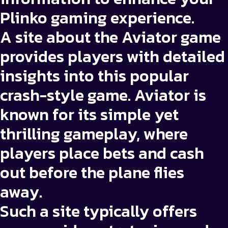
Plinko gaming experience.
A
site about the Aviator game
provides players with detailed
insights into this popular
crash-style game. Aviator is
known for its simple yet
thrilling gameplay, where
players place bets and cash
out before the plane flies
away.
Such a site typically offers