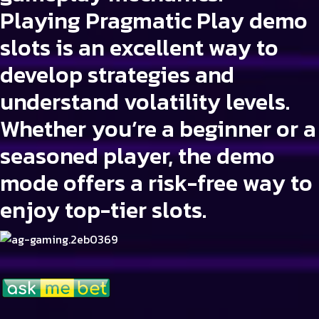
Playing Pragmatic Play demo
slots is an excellent way to
develop strategies and
understand volatility levels.
Whether you’re a beginner or a
seasoned player, the demo
mode offers a risk-free way to
enjoy top-tier slots.