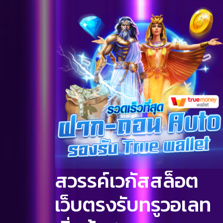
สวรรค์เวกัสสล็อต
เว็บตรงรับทรูวอเลท