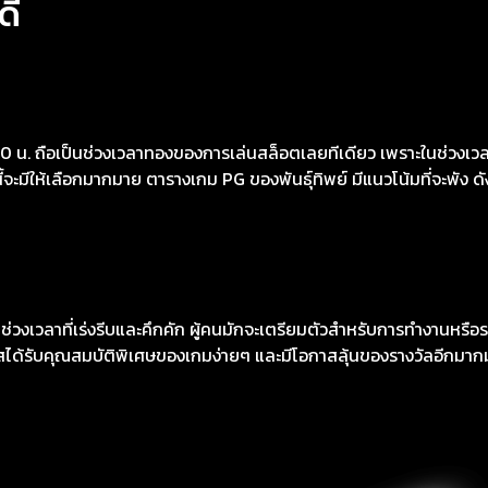
ดี
. ถือเป็นช่วงเวลาทองของการเล่นสล็อตเลยทีเดียว เพราะในช่วงเวลานี้ร
จะมีให้เลือกมากมาย ตารางเกม PG ของพันธุ์ทิพย์ มีแนวโน้มที่จะพัง ดัง
็นช่วงเวลาที่เร่งรีบและคึกคัก ผู้คนมักจะเตรียมตัวสำหรับการทำงานหรือร
สได้รับคุณสมบัติพิเศษของเกมง่ายๆ และมีโอกาสลุ้นของรางวัลอีกมากมาย