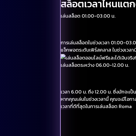
สล็อตเวลาไหนแตก
เล่นสล็อต 01.00-03.00 น.
การเล่นสล็อตในช่วงเวลา 01.00-03.00 น
แจ็กพอตระดับเฟิร์สคลาส ในช่วงเวลานี้
เล่นสล็อตระหว่าง 06.00-12.00 น.
เวลา 6.00 น. ถึง 12.00 น. ซึ่งมักจะเป
หากคุณเล่นในช่วงเวลานี้ คุณจะมีโอกา
เวลาที่ดีที่สุดในการเล่นสล็อต Roma