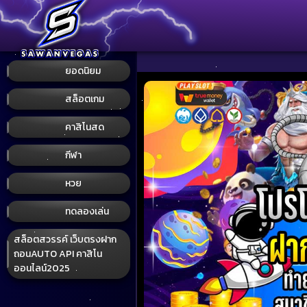
ยอดนิยม
สล็อตเกม
คาสิโนสด
กีฬา
หวย
ทดลองเล่น
สล็อตสวรรค์ เว็บตรงฝาก
ถอนAUTO API คาสิโน
ออนไลน์2025