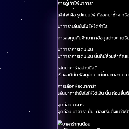
การดูเค้าไพ่บาคาร่า
เค้าไพ่ คือ รูปแบบไพ่ ที่ออกมาซ้ำๆ ห
บาคาร่าเล่นยังไง ให้ได้กำไร
การลงทุนกับศึกษาหาข้อมูลต่างๆ เตรีย
บาคาร่าการเดินเงิน
บาคาร่าการเดินเงิน นั้นก็มีส่วนสำคัญแ
เล่นบาคาร่าอย่างมีสติ
เรื่องสตินั้น ฟังดูง่าย แต่ผมจะบอกว่า บ
การเลือกห้องบาคาร่า
เล่นบาคาร่ายังไงให้ได้เงิน นั้น ก่อนอื่น
จุดอ่อนบาคาร่า
จุดอ่อน บาคาร่า นั้น ต้องเริ่มตั้งแต่