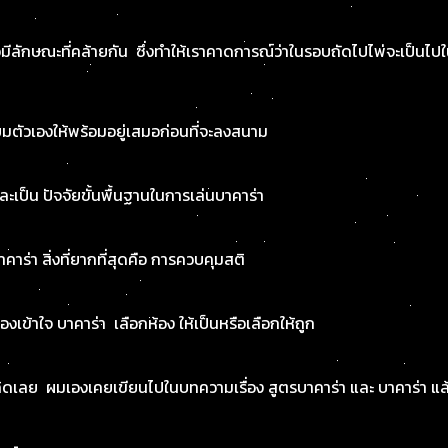
รือมีลักษณะที่คล้ายกัน ซึ่งทำให้เราคาดการณ์ว่าในรอบถัดไปไพ่จะเป็นไ
มตัวเองให้พร้อมอยู่เสมอก่อนที่จะลงสนาม
ละเป็น ปัจจัยขั้นพื้นฐานในการเล่นบาคาร่า
าคาร่า สิ่งที่ยากที่สุดคือ การควบคุมสติ
ต้องเข้าใจ บาคาร่า เลือกห้อง ให้เป็นหรือเลือกให้ถูก
วิธีคิดเลย ผมเองเคยเขียนไปในบทความเรื่อง สูตรบาคาร่า และ บาคาร่า แล้ว