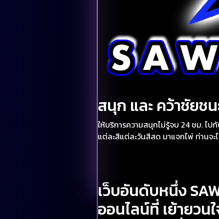
สนุก และ คว้าชัยชนะ
ให้บริการความสนุกไม่รู้จบ 24 ชม. ไปกั
แต่ละสีแต่ละวันสีสด มาแจกไพ่ ท่านจะ
เว็บอันดับหนึ่ง S
ออนไลน์ที่ เย้ายวนใ