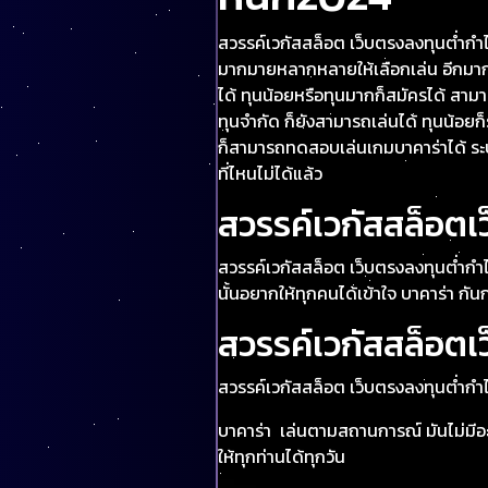
สวรรค์เวกัสสล็อต
เว็บตรงลงทุนต่ำกำไ
มากมายหลากหลายให้เลือกเล่น อีกมากมา
ได้ ทุนน้อยหรือทุนมากก็สมัครได้ สามารถ
ทุนจำกัด ก็ยังสามารถเล่นได้ ทุนน้อยก็ร
ก็สามารถทดสอบเล่นเกมบาคาร่าได้ ระบบเ
ที่ไหนไม่ได้แล้ว
สวรรค์เวกัสสล็อตเ
สวรรค์เวกัสสล็อต
เว็บตรงลงทุนต่ำกำไ
นั้นอยากให้ทุกคนได้เข้าใจ บาคาร่า กัน
สวรรค์เวกัสสล็อตเ
สวรรค์เวกัสสล็อต เว็บตรงลงทุนต่ำกำ
บาคาร่า เล่นตามสถานการณ์ มันไม่มีอะไ
ให้ทุกท่านได้ทุกวัน