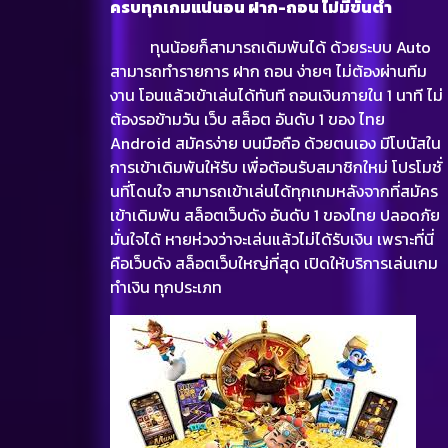
ครบทุกเกมแน่นอน ฝาก-ถอน ไม่มีขั้นต่ำ
ทุนน้อยก็สามารถเดิมพันได้ ด้วยระบบ Auto
สามารถทำรายการ ฝาก ถอน ง่ายๆ ไม่ต้องผ่านทีม
งาน โอนแล้วเข้าเล่นได้ทันที ถอนเงินภายใน 1 นาที ไม่
ต้องรอข้ามวัน เว็บ สล็อต อันดับ 1 ของ ไทย
Android สมัครง่าย บนมือถือ ด้วยตนเอง มีโบนัสใน
การเข้าเดิมพันให้รับ เพื่อต้อนรับสมาชิกใหม่ โปรโมชั่
นที่โดนใจ สามารถเข้าเล่นได้ทุกเกมหลังจากที่สมัคร
เข้าเดิมพัน สล็อตเว็บดัง อันดับ 1 ของไทย ปลอดภัย
มั่นใจได้ หายห่วงว่าจะเล่นแล้วไม่ได้รับเงิน เพราะที่นี่
คือเว็บดัง สล็อตเว็บใหญ่ที่สุด เปิดให้บริการเล่นเกม
ทำเงิน ทุกประเภท