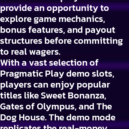
provide an opportunity to
explore game mechanics,
bonus features, and payout
structures before committing
to real wagers.
With a vast selection of
Pragmatic Play demo slots,
players can enjoy popular
titles like Sweet Bonanza,
Gates of Olympus, and The
Dog House. The demo mode
replicates the real-money