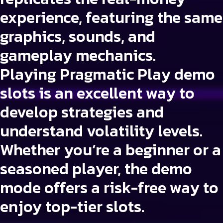
experience, featuring the same
graphics, sounds, and
gameplay mechanics.
Playing Pragmatic Play demo
slots is an excellent way to
develop strategies and
understand volatility levels.
Whether you’re a beginner or a
seasoned player, the demo
mode offers a risk-free way to
enjoy top-tier slots.