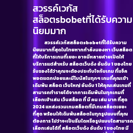
สวรรค์เวกัส
สล็อตsbobetที่ได้รับความ
นิยมมาก
สวรรค์เวกัสสล็อตsbobetที่ได้รับความ
นิยมมากที่สุดในไทยหากกำลังมองหา เว็บสล็อต
ที่ให้บริการเกมที่เยอะ อาจมีหลายค่ายเปิดให้
บริการแต่สำหรับ สล็อตเว็บดัง อันดับ 1 ของไทย
รับรองได้ว่าคุณจะต้องประทับใจกับเกม ที่แจ็ค
พอตแตกบ่อยและมีโบนัสในทุกๆ เกมที่คุณเข้า
เดิมพัน สล็อต เว็บใหญ่ อันดับ 1 ให้คุณเล่นเกมที่
สามารถทำรายได้จากการเดิมพันในทุกเกมที่
เลือกเข้าเล่น เว็บสล็อต ที่ มี คน เล่น มาก ที่สุด
2024 แหล่งรวมเกมสล็อตที่มีเกมสล็อตเยอะ
ที่สุด พร้อมให้เดิมพันสล็อตในทุกรูปแบบที่คุณ
ต้องการ ไม่ว่าจะเป็นธีมใดหรือรูปแบบใดสามารถ
เลือกเล่นได้ที่ สล็อตเว็บดัง อันดับ 1 ของไทย มี