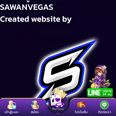
SAWANVEGAS
Created website by
กิจกรรม
เข้าสู่ระบบ
สมัคร
โปรโมชั่น
ติดต่อเรา