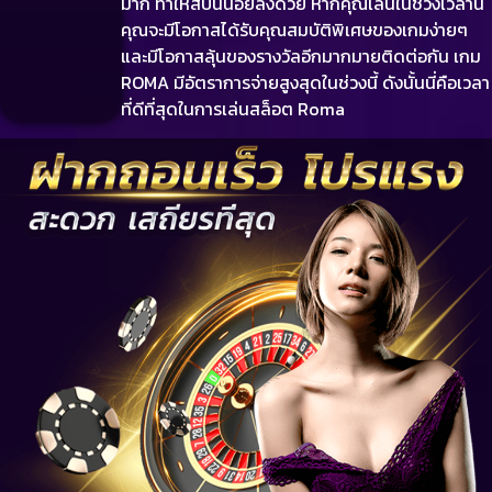
มาก ทำให้สปินน้อยลงด้วย หากคุณเล่นในช่วงเวลานี้
คุณจะมีโอกาสได้รับคุณสมบัติพิเศษของเกมง่ายๆ
และมีโอกาสลุ้นของรางวัลอีกมากมายติดต่อกัน เกม
ROMA มีอัตราการจ่ายสูงสุดในช่วงนี้ ดังนั้นนี่คือเวลา
ที่ดีที่สุดในการเล่นสล็อต Roma