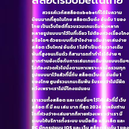
สวรรค์เวกัสสล็อตsbobetที่ได้รับความ
นิยมมากที่สุดในไทย สล็อตเว็บดัง อันดับ 1 ของ
ไทย เป็นเว็บไซต์ที่รวบรวมเกมเดิมพันหลาก
หลายรูปแบบมาไว้ในที่เดียว ไม่ต้องห่วงเรื่องโกง
หรือใดๆ ด้วยระบบที่เข้าใจง่าย เติมง่ายเล่นง่าย
สล็อต เว็บใหญ่ อันดับ 1 ไม่จำเป็นต้องวางเดิม
พันที่สูงจนเกินตัว ก็สามารถทำกำไรได้ง่าย ๆ
หากท่านยังเบื่อกับการเล่นเกมเดิมพันแบบเดิมๆ
ไม่ต้องปวดหัวไปนั่งตามหาเพราะเรามัดรวมทุก
รูปแบบมาไว้แล้วที่นี่กับ สล็อตเว็บดัง อันดับ 1
ของไทย ศูนย์รวมเกมเดิมพัน รับรองว่าไม่มีผิด
หวังเพราะเราไม่มีโกงแน่นอน
เรารวมทั้งสล็อต และ เกมอื่นๆ ไว้ให้แล้วที่นี่ เว็บ
สล็อต ที่ มี คน เล่น มาก ที่สุด 2024 สำหรับท่าน
ใดที่ห่วงว่าจะเล่นยากก็หายห่วงเพราะว่าเรา มี
ระบบให้บริการทั้งระบบ บนมือถือ แท็บเล็ต และ
PC มีทุกรูปแบบ iOS และ เว็บ สล็อต อันดับ 1 ของ