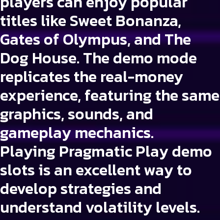
players can enjoy popular
titles like Sweet Bonanza,
Gates of Olympus, and The
Dog House. The demo mode
replicates the real-money
experience, featuring the same
graphics, sounds, and
gameplay mechanics.
Playing Pragmatic Play demo
slots is an excellent way to
develop strategies and
understand volatility levels.