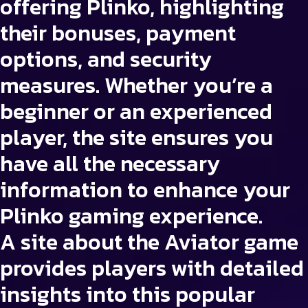
offering Plinko, highlighting
their bonuses, payment
options, and security
measures. Whether you’re a
beginner or an experienced
player, the site ensures you
have all the necessary
information to enhance your
Plinko gaming experience.
A
site about the Aviator game
provides players with detailed
insights into this popular