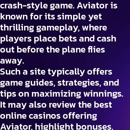
crash-style game. Aviator is
known for its simple yet
thrilling gameplay, where
players place bets and cash
out before the plane flies
away.
Such a site typically offers
game guides, strategies, and
tips on maximizing winnings.
It may also review the best
online casinos offering
Aviator, highlight bonuses,