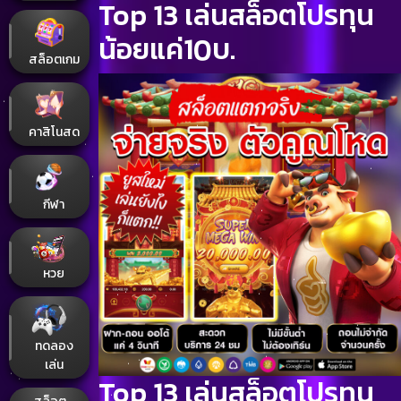
Top 13 เล่นสล็อตโปรทุน
น้อยแค่10บ.
สล็อตเกม
คาสิโนสด
กีฬา
หวย
ทดลอง
เล่น
Top 13 เล่นสล็อตโปรทุน