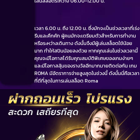
เล่นสล็อตระหว่าง 06.00-12.00 น.
เวลา 6.00 น. ถึง 12.00 น. ซึ่งมักจะเป็นช่วงเวลาที่เร่ง
รีบและคึกคัก ผู้คนมักจะเตรียมตัวสำหรับการทำงาน
หรือระหว่างเดินทาง ดังนั้นจึงมีผู้เล่นสล็อตใช้น้อย
มาก ทำให้สปินน้อยลงด้วย หากคุณเล่นในช่วงเวลานี้
คุณจะมีโอกาสได้รับคุณสมบัติพิเศษของเกมง่ายๆ
และมีโอกาสลุ้นของรางวัลอีกมากมายติดต่อกัน เกม
ROMA มีอัตราการจ่ายสูงสุดในช่วงนี้ ดังนั้นนี่คือเวลา
ที่ดีที่สุดในการเล่นสล็อต Roma