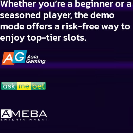
Whether you’re a beginner or a
seasoned player, the demo
mode offers a risk-free way to
enjoy top-tier slots.