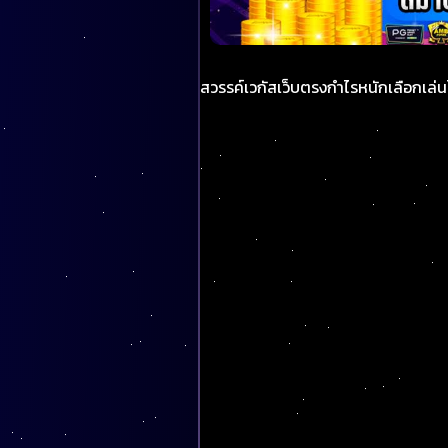
สวรรค์เวกัสเว็บตรงกำไรหนักเลือกเล่น