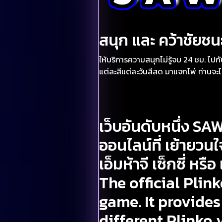
สนุก และ คว้าชัยชนะ
ให้บริการความสนุกไม่รู้จบ 24 ชม. ไปกั
แต่ละสีแต่ละวันสีสด มาแจกไพ่ ท่านจะ
เว็บอันดับหนึ่ง S
ออนไลน์ที่ เย้ายวนใ
เอ็มห้าจี เซ็กซี่ หรือ
The
official Plin
game. It provide
different Plinko 