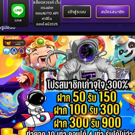
สล็อตสวรรค์ เว็บ
ตรงฝาก
เข้าสู่ระบบ
สมัครสมาชิก
ถอนAUTO API
คาสิโน
Line
ออนไลน์2025