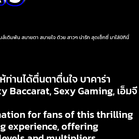
์เดิมพัน สบายตา สบายใจ ด้วย สาวๆ น่ารัก สุดเซ็กซี่ มาใส่บิกินี่
่านได้ตื่นตาตื่นใจ บาคาร่า
า Sexy Baccarat, Sexy Gaming, เอ็มจี
ation for fans of this thrilling
g experience, offering
levels and multipliers.