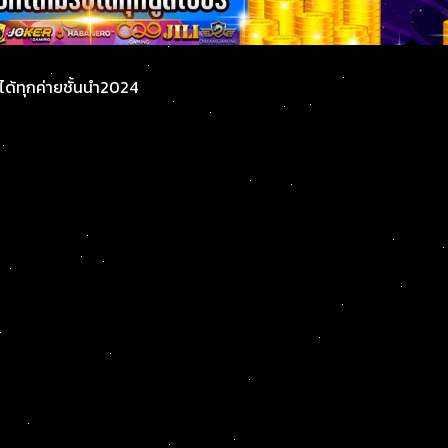
ได้ทุกค่ายชั้นนำ2024