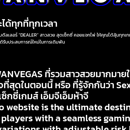
ได้ทุกที่ทุกเวลา
บดีลเลอร์ “DEALER” สาวสวย สุดเซ็กซี่ คอยแจกไพ่ ให้คุณได้ลุ้นทุกเกมส
ได้รับประสบการณ์ใหม่ในการเดิมพัน
AWANVEGAS ที่รวมสาวสวยมากมายให้ท
จที่สุดในตอนนี้ หรือ ที่รู้จักกันว่
 เซ็กซี่เกมส์ เอ็มจีเอ็มห้าจี
ko website
is the ultimate destin
s players with a seamless gamin
variations with adjustable risk 