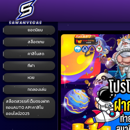
Sawanvegas คาสิ
ยอดนิยม
สล็อตเกม
คาสิโนสด
กีฬา
หวย
ทดลองเล่น
สล็อตสวรรค์ เว็บตรงฝาก
ถอนAUTO API คาสิโน
ออนไลน์2025