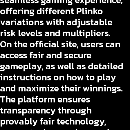
offering different Plinko
variations with adjustable
risk levels and multipliers.
On the official site, users can
access fair and secure
gameplay, as well as detailed
instructions on how to play
and maximize their winnings.
The platform ensures
transparency through
provably fair technology,