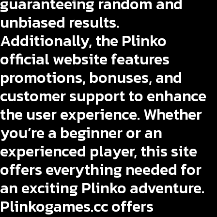
guaranteeing random and
unbiased results.
Additionally, the Plinko
official website features
promotions, bonuses, and
customer support to enhance
the user experience. Whether
you’re a beginner or an
experienced player, this site
offers everything needed for
an exciting Plinko adventure.
Plinkogames.cc offers