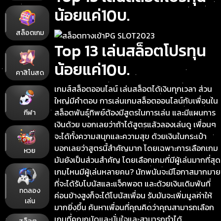
น้อยแค่10บ.
สล็อตเกม
Top 13 เล่นสล็อตโปรทุน
น้อยแค่10บ.
คาสิโนสด
เกมส์สล็อตออนไลน์ เล่นสล็อตได้เงินทุกเวลา ส่วน
ใหญ่มีคำตอบ การเล่นเกมสล็อตออนไลน์กับเพื่อนใน
สล็อตพันธุ์ทิพย์ต้องมีสูตรในการเล่น และมีแผนการ
กีฬา
เงินด้วย บอกเลยว่าถ้าได้สูตรแล้วลองเล่นดู เพื่อนๆ
จะได้ทั้งความสนุกและความสุข ด้วยเงินในกระเป๋า
บอกเลยว่าสูตรนี้สำคัญมาก โดยเฉพาะการเลือกเกม
หวย
มันยังเป็นส่วนสำคัญ โดยเลือกเกมที่มีผู้เล่นมากที่สุด
เกมไหนมีผู้เล่นหลายคน? นักพนันจะมีโอกาสมากมาย
ที่จะได้รับโบนัสและแจ็คพอต และด้วยเงินเดิมพันที่
ทดลอง
ค่อนข้างสูงก็จะได้โบนัสเพื่อน รับมันจะเพิ่มมูลค่าให้
เล่น
มากยิ่งขึ้น ค้นหาเพื่อนที่คุณคิดว่าคุณสามารถเลือก
เกมที่คุณถนัดและมั่นใจและสามารถทำได้