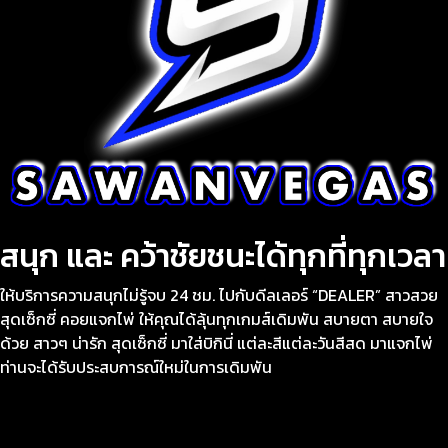
สนุก และ คว้าชัยชนะได้ทุกที่ทุกเวลา
ให้บริการความสนุกไม่รู้จบ 24 ชม. ไปกับดีลเลอร์ “DEALER” สาวสวย
สุดเซ็กซี่ คอยแจกไพ่ ให้คุณได้ลุ้นทุกเกมส์เดิมพัน สบายตา สบายใจ
ด้วย สาวๆ น่ารัก สุดเซ็กซี่ มาใส่บิกินี่ แต่ละสีแต่ละวันสีสด มาแจกไพ่
ท่านจะได้รับประสบการณ์ใหม่ในการเดิมพัน