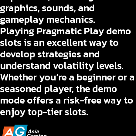
graphics, sounds, and
gameplay mechanics.
Playing Pragmatic Play demo
slots is an excellent way to
develop strategies and
understand volatility levels.
Whether you’re a beginner or a
seasoned player, the demo
mode offers a risk-free way to
enjoy top-tier slots.