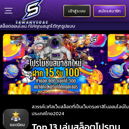
เข้าสู่ระบบ
สมัครสมาชิก
ที่ให้คุณสนุกได้ทุกรูปแบบ
สวรรค์เวกัสเว็บสล็อตที่เป็นเว็บตรงคาสิโนออนไลน์ใน
ประเทศไทย2024
Top 13 เล่นสล็อตโปรทุน
ยอดนิยม