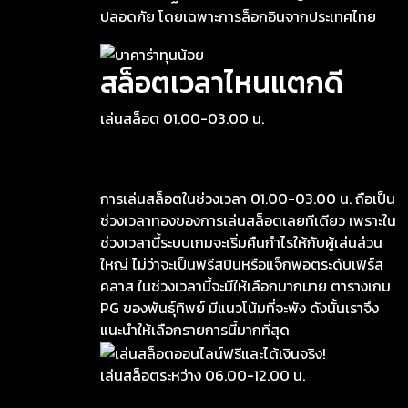
ปลอดภัย โดยเฉพาะการล็อกอินจากประเทศไทย
สล็อตเวลาไหนแตกดี
เล่นสล็อต 01.00-03.00 น.
การเล่นสล็อตในช่วงเวลา 01.00-03.00 น. ถือเป็น
ช่วงเวลาทองของการเล่นสล็อตเลยทีเดียว เพราะใน
ช่วงเวลานี้ระบบเกมจะเริ่มคืนกำไรให้กับผู้เล่นส่วน
ใหญ่ ไม่ว่าจะเป็นฟรีสปินหรือแจ็กพอตระดับเฟิร์ส
คลาส ในช่วงเวลานี้จะมีให้เลือกมากมาย ตารางเกม
PG ของพันธุ์ทิพย์ มีแนวโน้มที่จะพัง ดังนั้นเราจึง
แนะนำให้เลือกรายการนี้มากที่สุด
เล่นสล็อตระหว่าง 06.00-12.00 น.