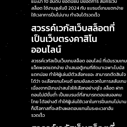
แนะนำ 10 อันดับ ยอดนิยม มียอดการ สมัครเว็บ
สล็อต ใช้งานสูงในปี 2024 กับ แบรนด์เกมแตกง่าย
ใช้เวลาการปั่นไม่นาน ทำเงินได้รวดเร็ว
สวรรค์เวกัสเว็บสล็อตที่
เป็นเว็บตรงคาสิโน
ออนไลน์
สวรรค์เวกัสเป็นเว็บเกมสล็อต ออนไลน์ ที่เน้นรวมเกม
แจ็คพอตแตกง่าย นำเสนอตู้เกมที่คัดมาเฉพาะโบนัส
แตกบ่อย ทำให้ผู้เล่นมีตัวเลือกเยอะ สามารถตัดสินใจ
ได้ว่า จะเลือกเกมไหนดี แถมยังสะดวกในการสลับเกม
เนื่องจากมีเกมน่าสนใจให้เลือกอย่างจุใจ สล็อต ฝาก
ถอนไม่มีขั้นต่ำ เป็นแบรนด์ที่สามารถตอบสนองคน
ไทย ได้อย่างดี ทำให้ผู้เล่นใช้เวลาในการปั่นเกมไม่นาน
ก็มีโอกาสที่จะสร้างผลตอบแทนในระยะเวลาอัน
รวดเร็ว