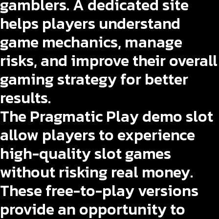
gamblers. A dedicated site
helps players understand
game mechanics, manage
risks, and improve their overall
gaming strategy for better
results.
The
Pragmatic Play demo slot
allow players to experience
high-quality slot games
without risking real money.
These free-to-play versions
provide an opportunity to