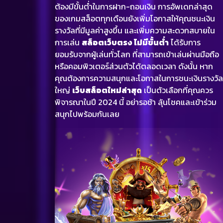
ต้องมีขั้นต่ำในการฝาก-ถอนเงิน การอัพเดทล่าสุด
ของเกมสล็อตทุกเดือนยังเพิ่มโอกาสให้คุณชนะเงิน
รางวัลที่มีมูลค่าสูงขึ้น และเพิ่มความสะดวกสบายใน
การเล่น
สล็อตเว็บตรง ไม่มีขั้นต่ำ
ได้รับการ
ยอมรับจากผู้เล่นทั่วโลก ที่สามารถเข้าเล่นผ่านมือถือ
หรือคอมพิวเตอร์ส่วนตัวได้ตลอดเวลา ดังนั้น หาก
คุณต้องการความสนุกและโอกาสในการชนะเงินรางวัล
ใหญ่
เว็บสล็อตใหม่ล่าสุด
เป็นตัวเลือกที่คุณควร
พิจารณาในปี 2024 นี้ อย่ารอช้า ลุ้นโชคและเข้าร่วม
สนุกไปพร้อมกันเลย