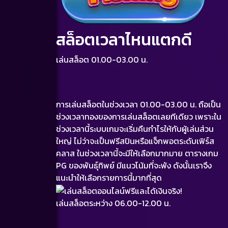
สล็อตเวลาไหนแตกดี
เล่นสล็อต 01.00-03.00 น.
การเล่นสล็อตในช่วงเวลา 01.00-03.00 น. ถือเป็น
ช่วงเวลาทองของการเล่นสล็อตเลยทีเดียว เพราะใน
ช่วงเวลานี้ระบบเกมจะเริ่มคืนกำไรให้กับผู้เล่นส่วน
ใหญ่ ไม่ว่าจะเป็นฟรีสปินหรือแจ็กพอตระดับเฟิร์ส
คลาส ในช่วงเวลานี้จะมีให้เลือกมากมาย ตารางเกม
PG ของพันธุ์ทิพย์ มีแนวโน้มที่จะพัง ดังนั้นเราจึง
แนะนำให้เลือกรายการนี้มากที่สุด
เล่นสล็อตระหว่าง 06.00-12.00 น.