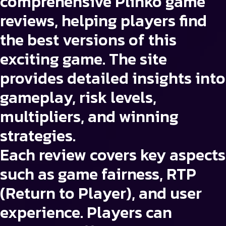
comprehensive Plinko game
reviews
, helping players find
the best versions of this
exciting game. The site
provides detailed insights into
gameplay, risk levels,
multipliers, and winning
strategies.
Each review covers key aspects
such as game fairness, RTP
(Return to Player), and user
experience. Players can