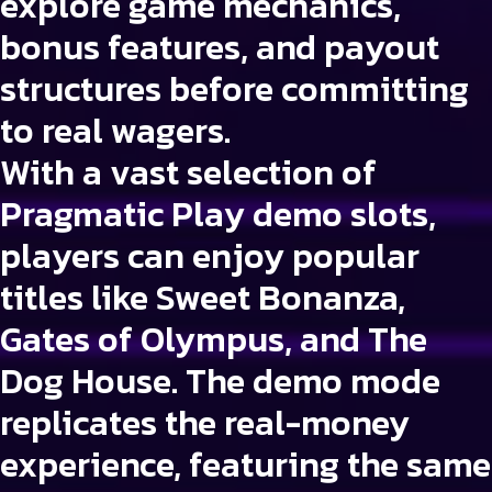
explore game mechanics,
bonus features, and payout
structures before committing
to real wagers.
With a vast selection of
Pragmatic Play demo slots,
players can enjoy popular
titles like Sweet Bonanza,
Gates of Olympus, and The
Dog House. The demo mode
replicates the real-money
experience, featuring the same