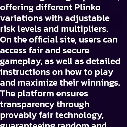
offering different Plinko
variations with adjustable
risk levels and multipliers.
On the official site, users can
access fair and secure
gameplay, as well as detailed
instructions on how to play
and maximize their winnings.
The platform ensures
transparency through
provably fair technology,
guaranteeing random and