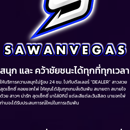
สนุก และ คว้าชัยชนะได้ทุกที่ทุกเวลา
ให้บริการความสนุกไม่รู้จบ 24 ชม. ไปกับดีลเลอร์ “DEALER” สาวสวย
สุดเซ็กซี่ คอยแจกไพ่ ให้คุณได้ลุ้นทุกเกมส์เดิมพัน สบายตา สบายใจ
ด้วย สาวๆ น่ารัก สุดเซ็กซี่ มาใส่บิกินี่ แต่ละสีแต่ละวันสีสด มาแจกไพ่
ท่านจะได้รับประสบการณ์ใหม่ในการเดิมพัน