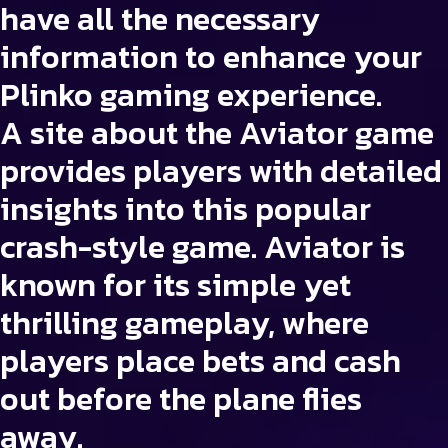
have all the necessary
information to enhance your
Plinko gaming experience.
A
site about the Aviator game
provides players with detailed
insights into this popular
crash-style game. Aviator is
known for its simple yet
thrilling gameplay, where
players place bets and cash
out before the plane flies
away.