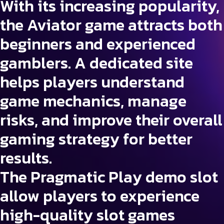
With its increasing popularity,
the Aviator game attracts both
beginners and experienced
gamblers. A dedicated site
helps players understand
game mechanics, manage
risks, and improve their overall
gaming strategy for better
results.
The
Pragmatic Play demo slot
allow players to experience
high-quality slot games