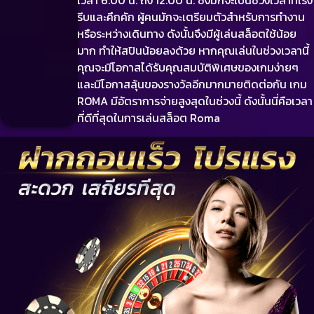
รีบและคึกคัก ผู้คนมักจะเตรียมตัวสำหรับการทำงาน
หรือระหว่างเดินทาง ดังนั้นจึงมีผู้เล่นสล็อตใช้น้อย
มาก ทำให้สปินน้อยลงด้วย หากคุณเล่นในช่วงเวลานี้
คุณจะมีโอกาสได้รับคุณสมบัติพิเศษของเกมง่ายๆ
และมีโอกาสลุ้นของรางวัลอีกมากมายติดต่อกัน เกม
ROMA มีอัตราการจ่ายสูงสุดในช่วงนี้ ดังนั้นนี่คือเวลา
ที่ดีที่สุดในการเล่นสล็อต Roma