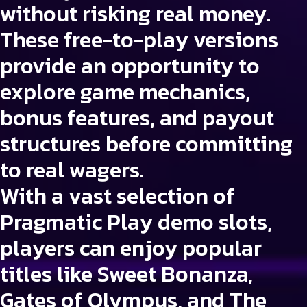
without risking real money.
These free-to-play versions
provide an opportunity to
explore game mechanics,
bonus features, and payout
structures before committing
to real wagers.
With a vast selection of
Pragmatic Play demo slots,
players can enjoy popular
titles like Sweet Bonanza,
Gates of Olympus, and The