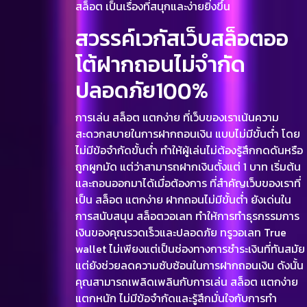
สล็อต เป็นเรื่องที่สนุกและง่ายยิ่งขึ้น
สวรรค์เวกัสเว็บสล็อตออ
โต้ฝากถอนไม่จำกัด
ปลอดภัย100%
การเล่น
สล็อต
แตกง่าย ที่เว็บของเราเน้นความ
สะดวกสบายในการฝากถอนเงิน แบบไม่มีขั้นต่ำ โดย
ไม่มีข้อจำกัดขั้นต่ำ ทำให้ผู้เล่นไม่ต้องรู้สึกกดดันหรือ
ถูกผูกมัด แต่ว่าสามารถฝากเงินตั้งแต่ 1 บาท เริ่มต้น
และถอนออกมาได้เมื่อต้องการ ที่สำคัญเว็บของเราที่
เป็น สล็อต แตกง่าย ฝากถอนไม่มีขั้นต่ำ ยังเด่นใน
การสนับสนุน สล็อตวอเลท ทำให้การทำธุรกรรมการ
เงินของคุณรวดเร็วและปลอดภัย ทรูวอเลท True
wallet ไม่เพียงแต่เป็นช่องทางการชำระเงินที่ทันสมัย
แต่ยังช่วยลดความซับซ้อนในการฝากถอนเงิน ดังนั้น
คุณสามารถเพลิดเพลินกับการเล่น สล็อต แตกง่าย
แตกหนัก ไม่มีข้อจำกัดและรู้สึกมั่นใจกับการทำ