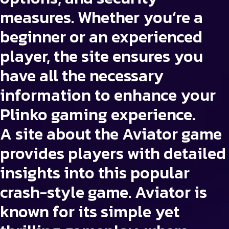
measures. Whether you’re a
beginner or an experienced
player, the site ensures you
have all the necessary
information to enhance your
Plinko gaming experience.
A
site about the Aviator game
provides players with detailed
insights into this popular
crash-style game. Aviator is
known for its simple yet