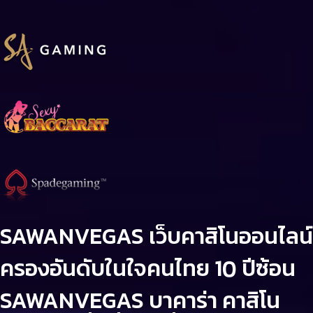
SAWANVEGAS เว็บคาสิโนออนไลน์
ครองอันดับในใจคนไทย 10 ปีซ้อน
SAWANVEGAS บาคาร่า คาสิโน