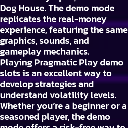
Dog House. The demo mode
replicates the real-money
experience, featuring the same
graphics, sounds, and
gameplay mechanics.
Playing Pragmatic Play demo
slots is an excellent way to
develop strategies and
understand volatility levels.
Whether you’re a beginner or a
seasoned player, the demo
mode offers a risk-free way to