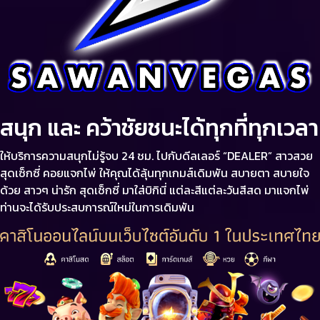
สนุก และ คว้าชัยชนะได้ทุกที่ทุกเวลา
ให้บริการความสนุกไม่รู้จบ 24 ชม. ไปกับดีลเลอร์ “DEALER” สาวสวย
สุดเซ็กซี่ คอยแจกไพ่ ให้คุณได้ลุ้นทุกเกมส์เดิมพัน สบายตา สบายใจ
ด้วย สาวๆ น่ารัก สุดเซ็กซี่ มาใส่บิกินี่ แต่ละสีแต่ละวันสีสด มาแจกไพ่
ท่านจะได้รับประสบการณ์ใหม่ในการเดิมพัน