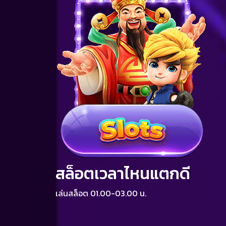
สล็อตเวลาไหนแตกดี
เล่นสล็อต 01.00-03.00 น.