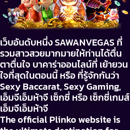
เว็บอันดับหนึ่ง SAWANVEGAS ที่
รวมสาวสวยมากมายให้ท่านได้ตื่น
ตาตื่นใจ บาคาร่าออนไลน์ที่ เย้ายวน
ใจที่สุดในตอนนี้ หรือ ที่รู้จักกันว่า
Sexy Baccarat, Sexy Gaming,
เอ็มจีเอ็มห้าจี เซ็กซี่ หรือ เซ็กซี่เกมส์
เอ็มจีเอ็มห้าจี
The
official Plinko website
is