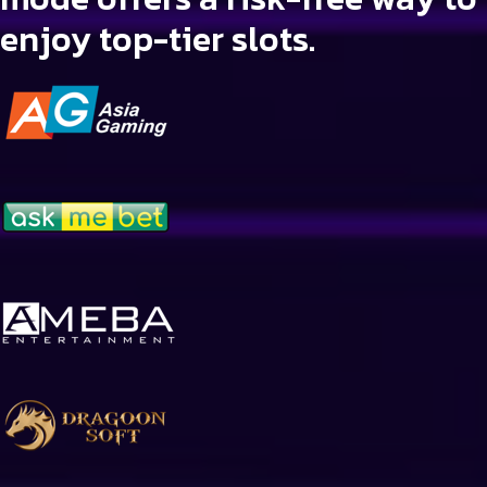
enjoy top-tier slots.