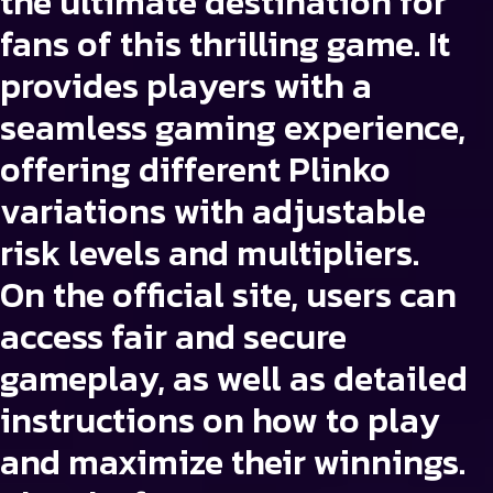
the ultimate destination for
fans of this thrilling game. It
provides players with a
seamless gaming experience,
offering different Plinko
variations with adjustable
risk levels and multipliers.
On the official site, users can
access fair and secure
gameplay, as well as detailed
instructions on how to play
and maximize their winnings.