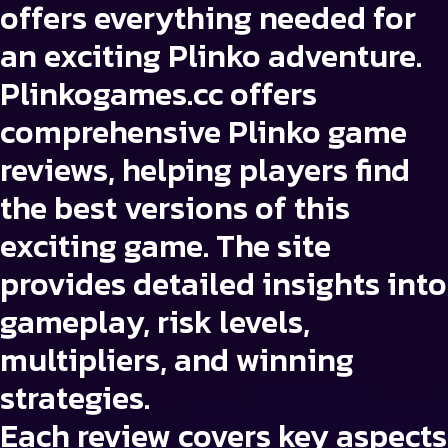
offers everything needed for
an exciting Plinko adventure.
Plinkogames.cc offers
comprehensive Plinko game
reviews
, helping players find
the best versions of this
exciting game. The site
provides detailed insights into
gameplay, risk levels,
multipliers, and winning
strategies.
Each review covers key aspects