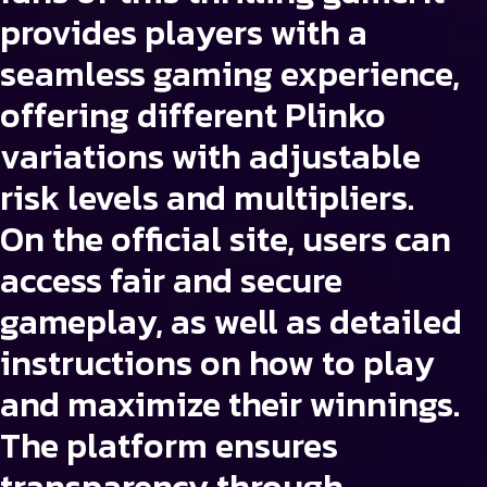
provides players with a
seamless gaming experience,
offering different Plinko
variations with adjustable
risk levels and multipliers.
On the official site, users can
access fair and secure
gameplay, as well as detailed
instructions on how to play
and maximize their winnings.
The platform ensures
transparency through