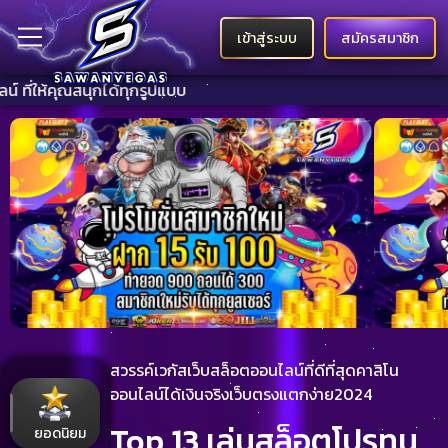
เข้าสู่ระบบ
สมัครสมาชิก
ุกรูปแบบ
สวรรค์เวกัสเว็บสล็อตออนไลน์ที่ดีที่สุดคาสิโน
ออนไลน์ได้เงินจริงเว็บตรงแตกง่าย2024
Top 13 เล่นสล็อตโปรทุน
ยอดนิยม