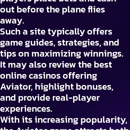
out before the plane flies
away.
Such a site typically offers
game guides, strategies, and
tips on maximizing winnings.
It may also review the best
online casinos offering
Aviator, highlight bonuses,
and provide real-player
experiences.
With its increasing popularity,