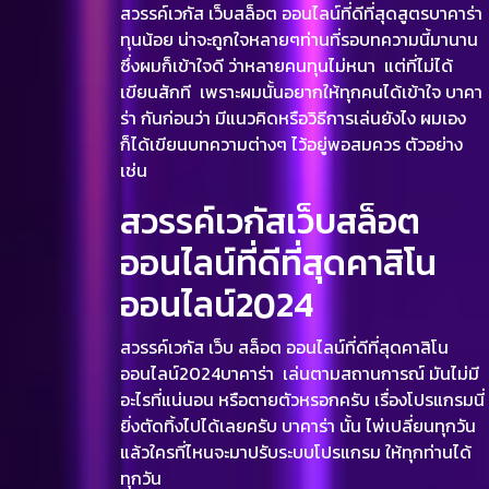
สวรรค์เวกัส
เว็บสล็อต
ออนไลน์ที่ดีที่สุดสูตรบาคาร่า
ทุนน้อย น่าจะถูกใจหลายๆท่านที่รอบทความนี้มานาน
ซึ่งผมก็เข้าใจดี ว่าหลายคนทุนไม่หนา แต่ที่ไม่ได้
เขียนสักที เพราะผมนั้นอยากให้ทุกคนได้เข้าใจ บาคา
ร่า กันก่อนว่า มีแนวคิดหรือวิธีการเล่นยังไง ผมเอง
ก็ได้เขียนบทความต่างๆ ไว้อยู่พอสมควร ตัวอย่าง
เช่น
สวรรค์เวกัสเว็บสล็อต
ออนไลน์ที่ดีที่สุดคาสิโน
ออนไลน์2024
สวรรค์เวกัส
เว็บ สล็อต ออนไลน์ที่ดีที่สุดคาสิโน
ออนไลน์2024บาคาร่า เล่นตามสถานการณ์ มันไม่มี
อะไรที่แน่นอน หรือตายตัวหรอกครับ เรื่องโปรแกรมนี่
ยิ่งตัดทิ้งไปได้เลยครับ บาคาร่า นั้น ไพ่เปลี่ยนทุกวัน
แล้วใครที่ไหนจะมาปรับระบบโปรแกรม ให้ทุกท่านได้
ทุกวัน