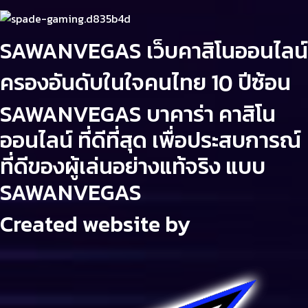
SAWANVEGAS เว็บคาสิโนออนไลน์
ครองอันดับในใจคนไทย 10 ปีซ้อน
SAWANVEGAS บาคาร่า คาสิโน
ออนไลน์ ที่ดีที่สุด เพื่อประสบการณ์
ที่ดีของผู้เล่นอย่างแท้จริง แบบ
SAWANVEGAS
Created website by