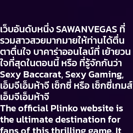
เว็บอันดับหนึ่ง SAWANVEGAS ที่
รวมสาวสวยมากมายให้ท่านได้ตื่น
ตาตื่นใจ บาคาร่าออนไลน์ที่ เย้ายวน
ใจที่สุดในตอนนี้ หรือ ที่รู้จักกันว่า
Sexy Baccarat, Sexy Gaming,
เอ็มจีเอ็มห้าจี เซ็กซี่ หรือ เซ็กซี่เกมส์
เอ็มจีเอ็มห้าจี
The
official Plinko website
is
the ultimate destination for
fans of this thrilling game. It