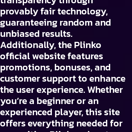
provably fair technology,
guaranteeing random and
unbiased results.
Additionally, the Plinko
official website features
promotions, bonuses, and
customer support to enhance
the user experience. Whether
you’re a beginner or an
experienced player, this site
offers everything needed for