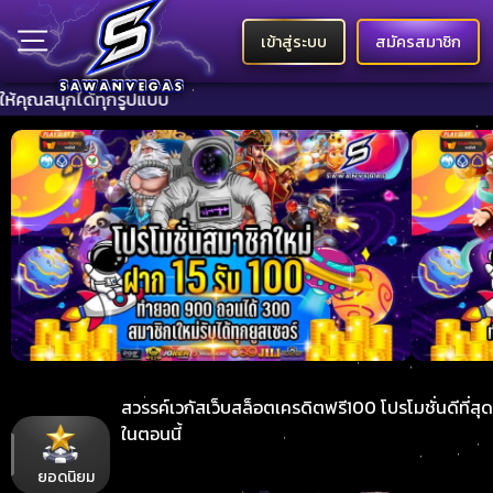
เข้าสู่ระบบ
สมัครสมาชิก
้ทุกรูปแบบ
สวรรค์เวกัสเว็บสล็อตเครดิตฟรี100 โปรโมชั่นดีที่สุด
ในตอนนี้
ยอดนิยม