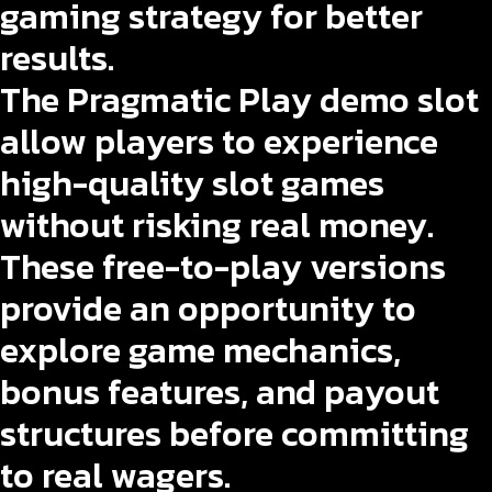
gaming strategy for better
results.
The
Pragmatic Play demo slot
allow players to experience
high-quality slot games
without risking real money.
These free-to-play versions
provide an opportunity to
explore game mechanics,
bonus features, and payout
structures before committing
to real wagers.