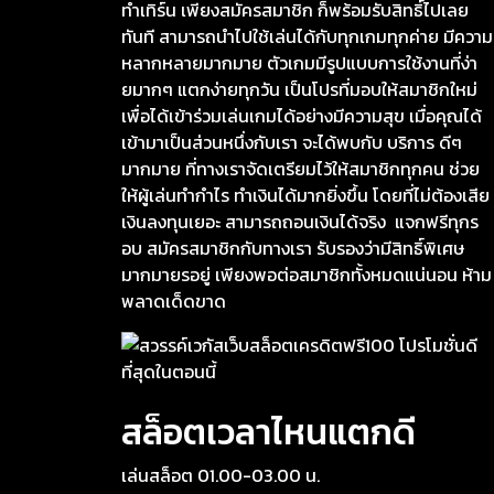
ทำเทิร์น เพียงสมัครสมาชิก ก็พร้อมรับสิทธิ์ไปเลย
ทันที สามารถนำไปใช้เล่นได้กับทุกเกมทุกค่าย มีความ
หลากหลายมากมาย ตัวเกมมีรูปแบบการใช้งานที่ง่า
ยมากๆ แตกง่ายทุกวัน เป็นโปรที่มอบให้สมาชิกใหม่
เพื่อได้เข้าร่วมเล่นเกมได้อย่างมีความสุข เมื่อคุณได้
เข้ามาเป็นส่วนหนึ่งกับเรา จะได้พบกับ บริการ ดีๆ
มากมาย ที่ทางเราจัดเตรียมไว้ให้สมาชิกทุกคน ช่วย
ให้ผู้เล่นทำกำไร ทำเงินได้มากยิ่งขึ้น โดยที่ไม่ต้องเสีย
เงินลงทุนเยอะ สามารถถอนเงินได้จริง แจกฟรีทุกร
อบ สมัครสมาชิกกับทางเรา รับรองว่ามีสิทธิ์พิเศษ
มากมายรอยู่ เพียงพอต่อสมาชิกทั้งหมดแน่นอน ห้าม
พลาดเด็ดขาด
สล็อตเวลาไหนแตกดี
เล่นสล็อต 01.00-03.00 น.