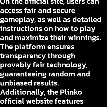
On the official site, users can
access fair and secure
gameplay, as well as detailed
instructions on how to play
and maximize their winnings.
The platform ensures
transparency through
provably fair technology,
guaranteeing random and
unbiased results.
Additionally, the Plinko
official website features