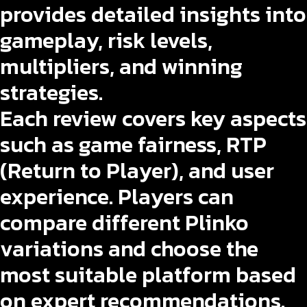
provides detailed insights into
gameplay, risk levels,
multipliers, and winning
strategies.
Each review covers key aspects
such as game fairness, RTP
(Return to Player), and user
experience. Players can
compare different Plinko
variations and choose the
most suitable platform based
on expert recommendations.