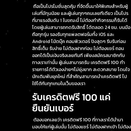
ถือเป็นโปรโมชั่นสุดคุ้ม ที่จัดขึ้นมาให้พิเศษสำหรับผู้
เล่นที่มีทุนน้อย และผู้เล่นทุกๆคนเลยทีเดียว เป็นโปร
ที่มาแรงอันดับ 1 ในขณะนี้ ไม่ต้องทำกิจกรรมก็รับได้
โดยผู้เล่นสามารถกดรับสิทธิ์ ได้ตลอด 24 ชม. บนมือ
ถือทุกรุ่น รองรับทุกแพลตฟอร์มทั้ง iOS และ
Android โน้ตบุ๊ค คอมพิวเตอร์ ปังสุดๆ รีบรับก่อน
สิทธิ์เต็ม รับง่าย ไม่ต้องฝากก่อน ไม่ต้องแชร์ ถอน
ออกได้เป็นเงินจริงเลยทันที เพียงสมัครสมาชิกกับ
ทางเราเท่านั้น ผู้เล่นสามารถรับ เ
ครดิตฟรี 100
ทำ
รายการได้ตัวเองง่ายๆไม่ยุ่งยาก สะดวกสบาย โดนใจ
นักเดิมพันยุคใหม่ ที่สำคัญสามารถนำเครดิตฟรี ไป
ใช้ได้กับทุกเกมในเว็บของเรา
รับเครดิตฟรี 100 แค่
ยืนยันเบอร์
ต้องบอกเลยว่า
เครดิตฟรี 100
ที่ทางเราได้นำมา
มอบให้แก่ผู้เล่นนั้น ไม่ต้องแชร์ ไม่ต้องฝากเข้า ไม่ต้อง