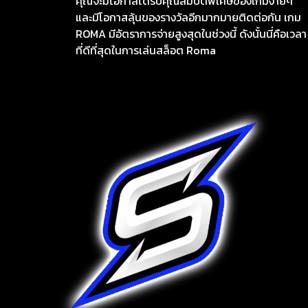
คุณจะมีโอกาสได้รับคุณสมบัติพิเศษของเกมง่ายๆ
และมีโอกาสลุ้นของรางวัลอีกมากมายติดต่อกัน เกม
ROMA มีอัตราการจ่ายสูงสุดในช่วงนี้ ดังนั้นนี่คือเวลา
ที่ดีที่สุดในการเล่นสล็อต Roma