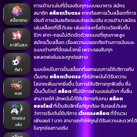
การเข้ามาเล่นที่นี่รองรับทุกระบบธนาคาร สมัคร
สมาชิก
สล็อตเว็บตรง
หากต้องการเว็บสล็อตที่การ
เงินดี การเงินสเถียรและจ่ายเงินจริง ควรเข้ามาสมัคร
สล็อตเกม
เล่นสล็อตที่นี่ได้เลย เล่นแต่ละครั้งมีรางวัลเพิ่มขึ้น
รัวๆ ฝาก-ถอนไม่ติดขัดด้วยระบบที่คุณภาพสูง
สมัครเว็บสล็อต เรื่องความปลอดภัยด้านการเงินและ
คาสิโนสด
ระบบต่างๆที่นี่ตอบโจทย์ เพราะรองรับทุก
แพลตฟอร์มและทุกช่องทาง
ระบบใหม่ในการปั่นสล็อตที่ออกแบบการใช้บริการกับ
กีฬา
เว็บเกม
สล็อตเว็บตรง
ที่ให้นักพนันได้รับความ
ไฮเทคเพิ่มมากยิ่งขึ้น ในการใช้บริการทุกฟังชั่น ซึ่ง
เป็นเว็บไซต์
สล็อต
ที่ไม่มีการผ่านเอเย่นใดๆ ทั้งสิ้น
หวย
สามารถให้ นักพนันได้ใช้บริการกับเกม
สล็อต
ออนไลน์
ที่เป็นลิขสิทธิ์แท้ถูกต้อง รับรองได้เลย
ว่าการเริ่มต้นใช้บริการ
เว็บตรงสล็อต
ที่จำนวน
ทดลอง
เพียงแค่ 1 บาท สามารถทำให้คุณได้รับความสะดวกได้
เล่น
ในทุกช่องทางจริง