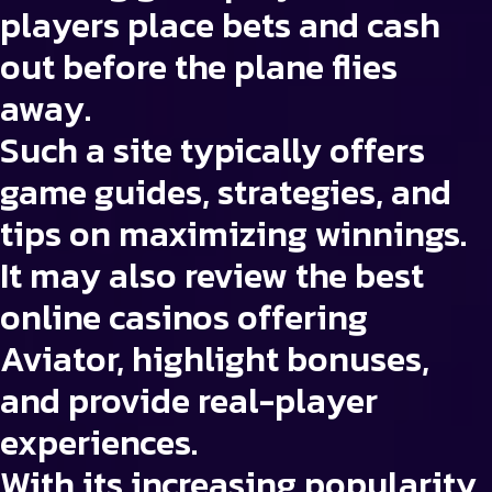
players place bets and cash
out before the plane flies
away.
Such a site typically offers
game guides, strategies, and
tips on maximizing winnings.
It may also review the best
online casinos offering
Aviator, highlight bonuses,
and provide real-player
experiences.
With its increasing popularity,