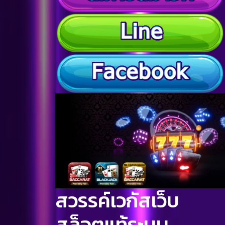
สวรรค์เวกัสเว็บ
สล็อตแท้ระบบ