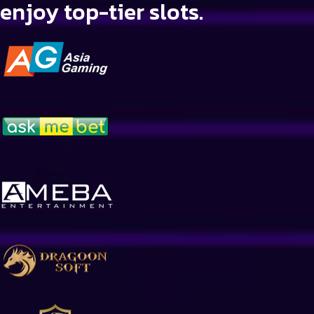
enjoy top-tier slots.