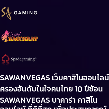
SAWANVEGAS เว็บคาสิโนออนไลน์
ครองอันดับในใจคนไทย 10 ปีซ้อน
SAWANVEGAS บาคาร่า คาสิโน