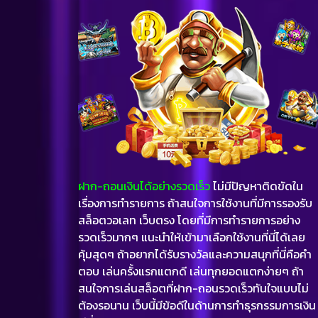
ฝาก-ถอนเงินได้อย่างรวดเร็ว
ไม่มีปัญหาติดขัดใน
เรื่องการทำรายการ ถ้าสนใจการใช้งานที่มีการรองรับ
สล็อตวอเลท เว็บตรง โดยที่มีการทำรายการอย่าง
รวดเร็วมากๆ แนะนำให้เข้ามาเลือกใช้งานที่นี่ได้เลย
คุ้มสุดๆ ถ้าอยากได้รับรางวัลและความสนุกที่นี่คือคำ
ตอบ เล่นครั้งแรกแตกดี เล่นทุกยอดแตกง่ายๆ ถ้า
สนใจการเล่นสล็อตที่ฝาก-ถอนรวดเร็วทันใจแบบไม่
ต้องรอนาน เว็บนี้มีข้อดีในด้านการทำธุรกรรมการเงิน