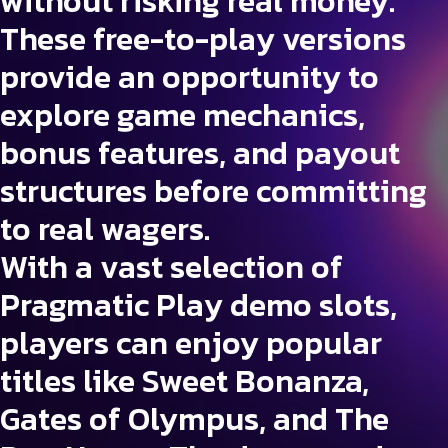
without risking real money.
These free-to-play versions
provide an opportunity to
explore game mechanics,
bonus features, and payout
structures before committing
to real wagers.
With a vast selection of
Pragmatic Play demo slots,
players can enjoy popular
titles like Sweet Bonanza,
Gates of Olympus, and The