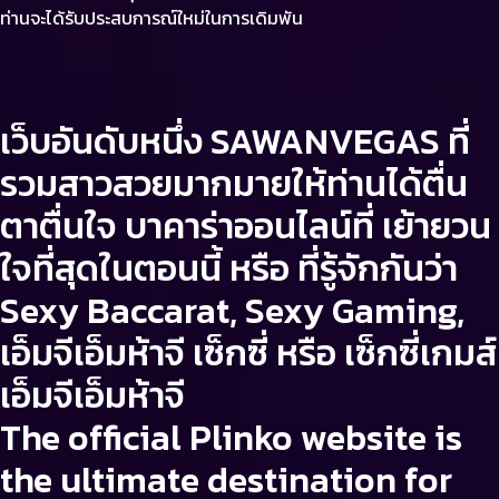
ท่านจะได้รับประสบการณ์ใหม่ในการเดิมพัน
เว็บอันดับหนึ่ง SAWANVEGAS ที่
รวมสาวสวยมากมายให้ท่านได้ตื่น
ตาตื่นใจ บาคาร่าออนไลน์ที่ เย้ายวน
ใจที่สุดในตอนนี้ หรือ ที่รู้จักกันว่า
Sexy Baccarat, Sexy Gaming,
เอ็มจีเอ็มห้าจี เซ็กซี่ หรือ เซ็กซี่เกมส์
เอ็มจีเอ็มห้าจี
The
official Plinko website
is
the ultimate destination for