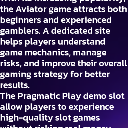
the Aviator game attracts both
beginners and experienced
gamblers. A dedicated site
helps players understand
game mechanics, manage
risks, and improve their overall
gaming strategy for better
results.
The
Pragmatic Play demo slot
allow players to experience
high-quality slot games