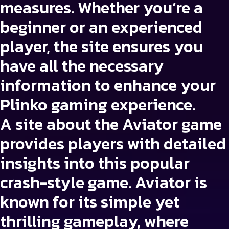
measures. Whether you’re a
beginner or an experienced
player, the site ensures you
have all the necessary
information to enhance your
Plinko gaming experience.
A
site about the Aviator game
provides players with detailed
insights into this popular
crash-style game. Aviator is
known for its simple yet
thrilling gameplay, where