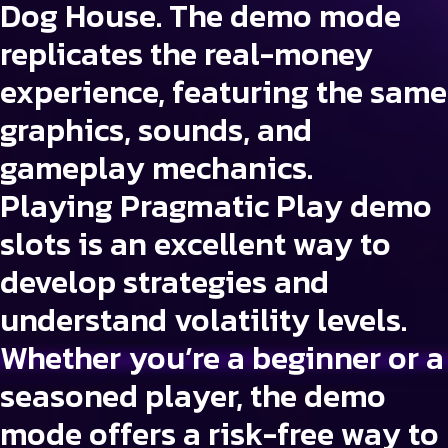
Dog House. The demo mode
replicates the real-money
experience, featuring the same
graphics, sounds, and
gameplay mechanics.
Playing Pragmatic Play demo
slots is an excellent way to
develop strategies and
understand volatility levels.
Whether you’re a beginner or a
seasoned player, the demo
mode offers a risk-free way to