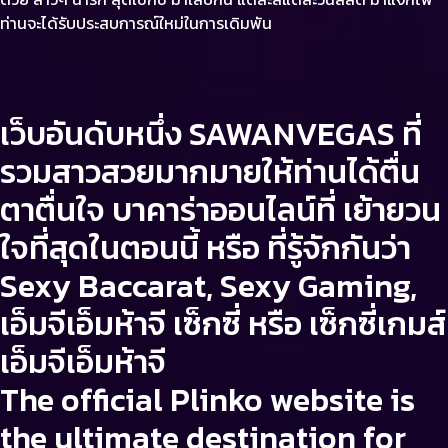
ท่านจะได้รับประสบการณ์ใหม่ในการเดิมพัน
เว็บอันดับหนึ่ง SAWANVEGAS ที่
รวมสาวสวยมากมายให้ท่านได้ตื่น
ตาตื่นใจ บาคาร่าออนไลน์ที่ เย้ายวน
ใจที่สุดในตอนนี้ หรือ ที่รู้จักกันว่า
Sexy Baccarat, Sexy Gaming,
เอ็มจีเอ็มห้าจี เซ็กซี่ หรือ เซ็กซี่เกมส์
เอ็มจีเอ็มห้าจี
The
official Plinko website
is
the ultimate destination for