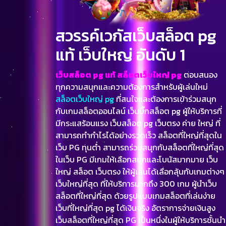
สวรรค์เวกัสเว็บสล็อต pg
แท้ เว็บใหญ่ อันดับ 1
เว็บสล็อต pg แท้ สล็อตเว็บใหญ่ pg
ตอบสนอง
ทุกความสนุกและความต้องการสำหรับผู้เล่นใหม่
สล็อตเว็บใหญ่ pg
ที่สนใจและต้องการเข้าร่วมสนุก
กับเกมสล็อตออนไลน์ เว็บบิ๊กสล็อต pg ผู้ให้บริการที่
มีกระแสร้อนแรง เว็บสล็อต pg เว็บตรง ค่าย ใหญ่ ที่
สามารถทำกำไรได้อย่างรวดเร็ว สล็อตที่ใหญ่ที่สุดใน
เว็บ PG ทุนต่ำ สามารถร่วมสนุกกับสล็อตที่ใหญ่ที่สุด
ในเว็บ PG มีเกมให้เลือกสนุกและโบนัสมากมาย เว็บ
ใหญ่ สล็อต เว็บตรง ให้ผู้เล่นได้เลือกลุ้นกับเกมต่างๆ
เว็บใหญ่ที่สุด ที่ให้บริการมากถึง 300 เกม ผู้นำเว็บ
สล็อตที่ใหญ่ที่สุด ด้วยรูปแบบเกมสล็อตที่เล่นง่าย
เว็บที่ใหญ่ที่สุด pg ได้เงินจริง อัตราการจ่ายเงินสูง
เว็บสล็อตที่ใหญ่ที่สุด PG เป็นหนึ่งในผู้ให้บริการชั้นนำ