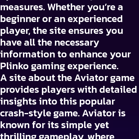
measures. Whether you’re a
beginner or an experienced
player, the site ensures you
have all the necessary
information to enhance your
Plinko gaming experience.
A
site about the Aviator game
provides players with detailed
insights into this popular
crash-style game. Aviator is
known for its simple yet
thrilling gameplay, where