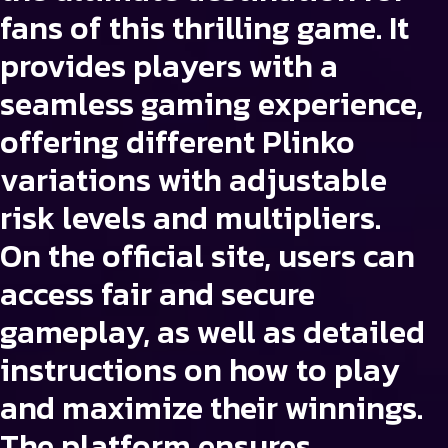
fans of this thrilling game. It
provides players with a
seamless gaming experience,
offering different Plinko
variations with adjustable
risk levels and multipliers.
On the official site, users can
access fair and secure
gameplay, as well as detailed
instructions on how to play
and maximize their winnings.
The platform ensures