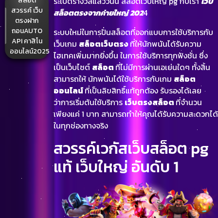
ระเบิดรางวัลแล้ววันนี้ สล็อตเว็บใหญ่ pg กับเรา
เว็บ
สล็อต
สวรรค์ เว็บ
สล็อตตรงจากค่ายใหญ่ 202
4
ตรงฝาก
ถอนAUTO
ระบบใหม่ในการปั่นสล็อตที่ออกแบบการใช้บริการกับ
API คาสิโน
เว็บเกม
สล็อตเว็บตรง
ที่ให้นักพนันได้รับความ
ออนไลน์2025
ไฮเทคเพิ่มมากยิ่งขึ้น ในการใช้บริการทุกฟังชั่น ซึ่ง
เป็นเว็บไซต์
สล็อต
ที่ไม่มีการผ่านเอเย่นใดๆ ทั้งสิ้น
สามารถให้ นักพนันได้ใช้บริการกับเกม
สล็อต
ออนไลน์
ที่เป็นลิขสิทธิ์แท้ถูกต้อง รับรองได้เลย
ว่าการเริ่มต้นใช้บริการ
เว็บตรงสล็อต
ที่จำนวน
เพียงแค่ 1 บาท สามารถทำให้คุณได้รับความสะดวกได้
ในทุกช่องทางจริง
สวรรค์เวกัสเว็บสล็อต pg
แท้ เว็บใหญ่ อันดับ 1