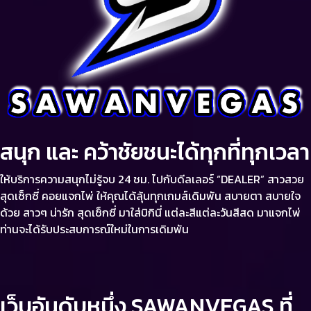
สนุก และ คว้าชัยชนะได้ทุกที่ทุกเวลา
ให้บริการความสนุกไม่รู้จบ 24 ชม. ไปกับดีลเลอร์ “DEALER” สาวสวย
สุดเซ็กซี่ คอยแจกไพ่ ให้คุณได้ลุ้นทุกเกมส์เดิมพัน สบายตา สบายใจ
ด้วย สาวๆ น่ารัก สุดเซ็กซี่ มาใส่บิกินี่ แต่ละสีแต่ละวันสีสด มาแจกไพ่
ท่านจะได้รับประสบการณ์ใหม่ในการเดิมพัน
เว็บอันดับหนึ่ง SAWANVEGAS ที่