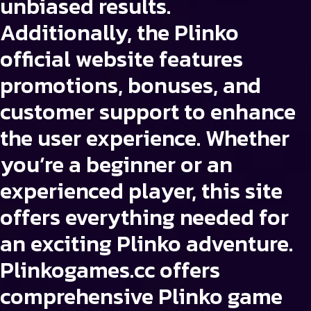
unbiased results.
Additionally, the Plinko
official website features
promotions, bonuses, and
customer support to enhance
the user experience. Whether
you’re a beginner or an
experienced player, this site
offers everything needed for
an exciting Plinko adventure.
Plinkogames.cc offers
comprehensive Plinko game