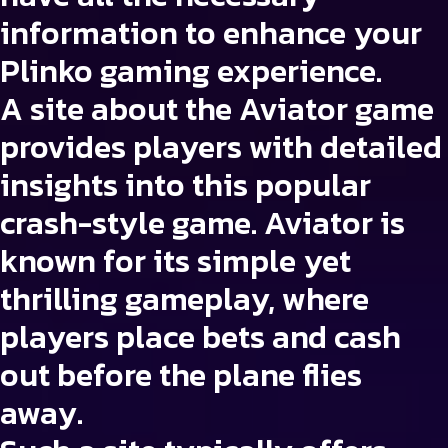
information to enhance your
Plinko gaming experience.
A
site about the Aviator game
provides players with detailed
insights into this popular
crash-style game. Aviator is
known for its simple yet
thrilling gameplay, where
players place bets and cash
out before the plane flies
away.