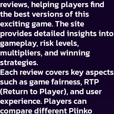
reviews
, helping players find
the best versions of this
exciting game. The site
provides detailed insights into
gameplay, risk levels,
multipliers, and winning
strategies.
Each review covers key aspects
such as game fairness, RTP
(Return to Player), and user
experience. Players can
compare different Plinko