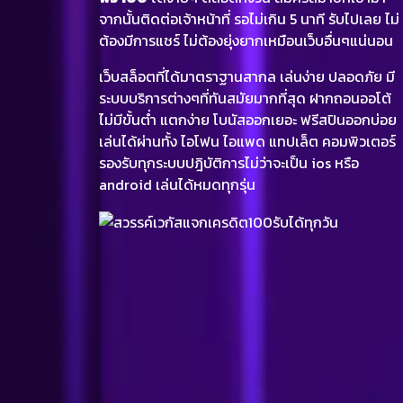
จากนั้นติดต่อเจ้าหน้าที่ รอไม่เกิน 5 นาที รับไปเลย ไม่
ต้องมีการแชร์ ไม่ต้องยุ่งยากเหมือนเว็บอื่นๆแน่นอน
เว็บสล็อตที่ได้มาตราฐานสากล เล่นง่าย ปลอดภัย มี
ระบบบริการต่างๆที่ทันสมัยมากที่สุด ฝากถอนออโต้
ไม่มีขั้นต่ำ แตกง่าย โบนัสออกเยอะ ฟรีสปินออกบ่อย
เล่นได้ผ่านทั้ง ไอโฟน ไอแพด แทปเล็ต คอมพิวเตอร์
รองรับทุกระบบปฎิบัติการไม่ว่าจะเป็น ios หรือ
android เล่นได้หมดทุกรุ่น