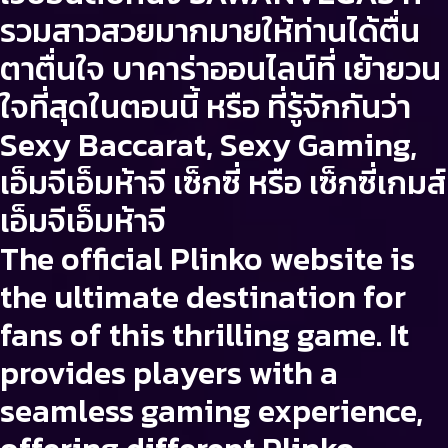
รวมสาวสวยมากมายให้ท่านได้ตื่น
ตาตื่นใจ บาคาร่าออนไลน์ที่ เย้ายวน
ใจที่สุดในตอนนี้ หรือ ที่รู้จักกันว่า
Sexy Baccarat, Sexy Gaming,
เอ็มจีเอ็มห้าจี เซ็กซี่ หรือ เซ็กซี่เกมส์
เอ็มจีเอ็มห้าจี
The
official Plinko website
is
the ultimate destination for
fans of this thrilling game. It
provides players with a
seamless gaming experience,