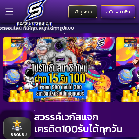
เข้าสู่ระบบ
สมัครสมาชิก
ณสนุกได้ทุกรูปแบบ
สวรรค์เวกัสแจก
เครดิต100รับได้ทุกวัน
ยอดนิยม