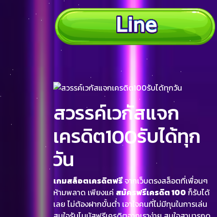
สวรรค์เวกัสแจก
เครดิต100รับได้ทุก
วัน
เกมสล็อตเครดิตฟรี
จากเว็บตรงสล็อตที่เพื่อนๆ
ห้ามพลาด เพียงแค่
สมัครฟรีเครดิต 100
ก็รับได้
เลย ไม่ต้องฝากขั้นต่ำ เอาใจคนที่ไม่มีทุนในการเล่น
สนใจรับโบนัสฟรีเครดิตจากเราง่าย สนใจสามารถดู