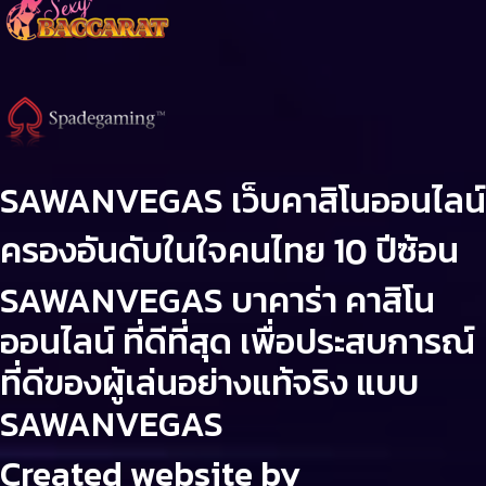
SAWANVEGAS เว็บคาสิโนออนไลน์
ครองอันดับในใจคนไทย 10 ปีซ้อน
SAWANVEGAS บาคาร่า คาสิโน
ออนไลน์ ที่ดีที่สุด เพื่อประสบการณ์
ที่ดีของผู้เล่นอย่างแท้จริง แบบ
SAWANVEGAS
Created website by