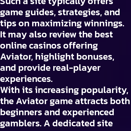
Such a site typically offers
game guides, strategies, and
tips on maximizing winnings.
It may also review the best
online casinos offering
Aviator, highlight bonuses,
and provide real-player
experiences.
With its increasing popularity,
the Aviator game attracts both
beginners and experienced
gamblers. A dedicated site