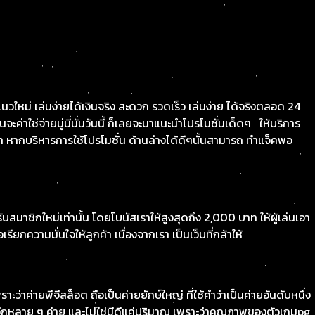
วใหม่ เล่นง่ายได้เงินจริง สะดวก รวดเร็ว เล่นง่าย ได้จริงตลอด 24
จะค่าใช่จ่ายนู่นี่นั่นวันนี้ ก็เลยจะมาแนะนำโปรโมชั่นเด็ดๆ ให้บริการ
ยว่า หากบริหารการใช้โปรโมชั่น ด้านล่างได้ดีๆนั้นสามารถ ทำแจ็คพอ
ชิกใหม่เท่านั้น โดยโบนัสเราให้สูงสุดถึง 2,000 บาท ให้ผู้เล่นเอา
ียกความมั่นใจให้ลูกค้า เนื่องจากเรา เป็นเว็บที่กล้าให้
ค่ายพีจีสล็อต ถือเป็นค่ายยักษ์ใหญ่ ที่ใช้คำว่าเป็นค่ายอันดับหนึ่ง
 อีกหลาย ๆ ค่าย และไม่ใช่มีดีแค่ปริมาณ เพราะว่าคุณภาพของตัวเกมpg