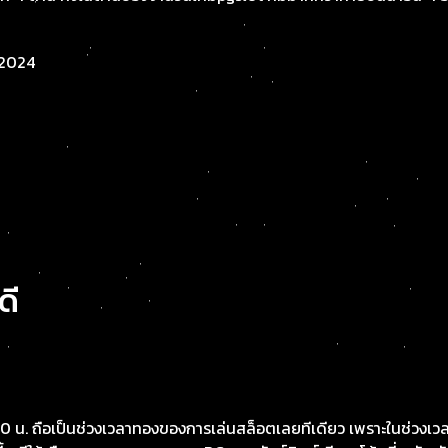
น
ดี
. ถือเป็นช่วงเวลาทองของการเล่นสล็อตเลยทีเดียว เพราะในช่วงเวลานี้ร