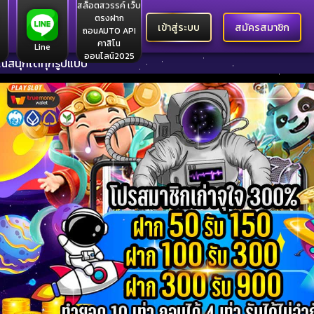
สล็อตสวรรค์ เว็บ
ตรงฝาก
เข้าสู่ระบบ
สมัครสมาชิก
ถอนAUTO API
คาสิโน
Line
ออนไลน์2025