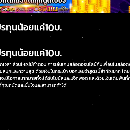
ปรทุนน้อยแค่10บ.
ปรทุนน้อยแค่10บ.
ุกเวลา ส่วนใหญ่มีคำตอบ การเล่นเกมสล็อตออนไลน์กับเพื่อนในสล็อตพัน
ความสนุกและความสุข ด้วยเงินในกระเป๋า บอกเลยว่าสูตรนี้สำคัญมาก โดย
จะมีโอกาสมากมายที่จะได้รับโบนัสและแจ็คพอต และด้วยเงินเดิมพันที่ค่อนข
ที่คุณถนัดและมั่นใจและสามารถทำได้