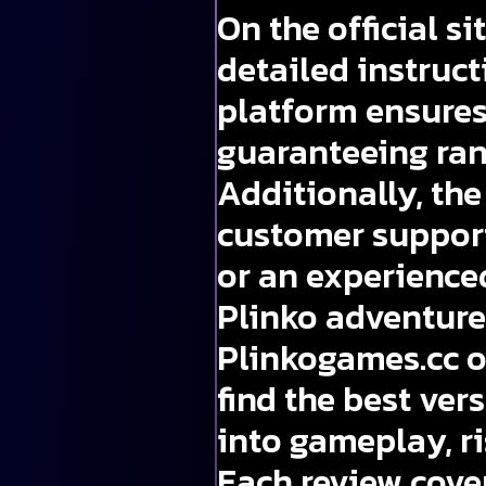
On the official s
detailed instruc
platform ensures
guaranteeing ran
Additionally, the
customer support
or an experienced
Plinko adventure
Plinkogames.cc o
find the best ver
into gameplay, ri
Each review cover