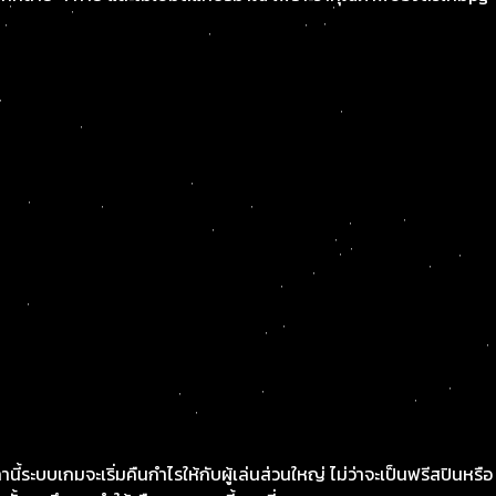
ะบบเกมจะเริ่มคืนกำไรให้กับผู้เล่นส่วนใหญ่ ไม่ว่าจะเป็นฟรีสปินหรือ