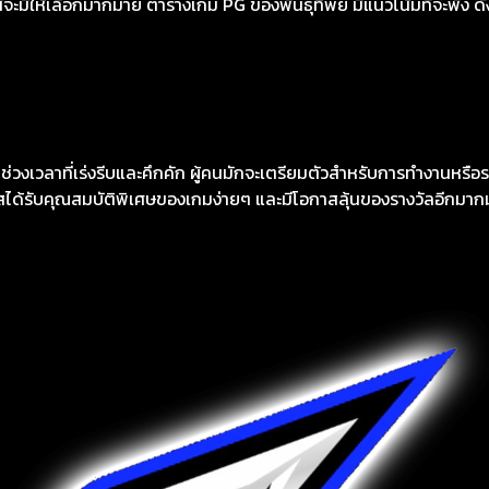
จะมีให้เลือกมากมาย ตารางเกม PG ของพันธุ์ทิพย์ มีแนวโน้มที่จะพัง ดัง
็นช่วงเวลาที่เร่งรีบและคึกคัก ผู้คนมักจะเตรียมตัวสำหรับการทำงานหรือร
สได้รับคุณสมบัติพิเศษของเกมง่ายๆ และมีโอกาสลุ้นของรางวัลอีกมากมาย