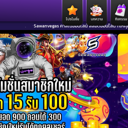
โปรโมชั่น
บทความ
กิจกรรม
gas คาสิโนออนไลน์ สล็อตออนไลน์ ที่ให้คุณสนุกได้ทุกรูปแบบ