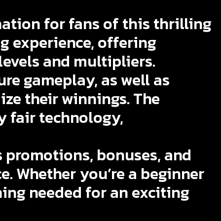
ation for fans of this thrilling
g experience, offering
levels and multipliers.
cure gameplay, as well as
ze their winnings. The
 fair technology,
es promotions, bonuses, and
e. Whether you’re a beginner
thing needed for an exciting