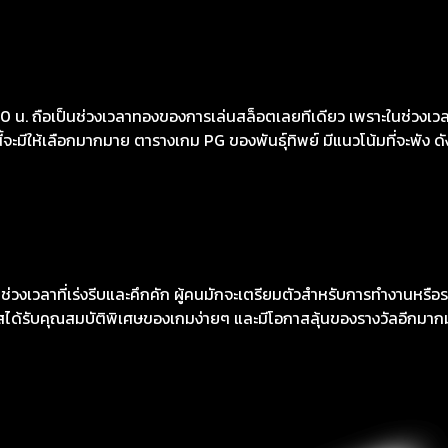
. ถือเป็นช่วงเวลาทองของการเล่นสล็อตเลยทีเดียว เพราะในช่วงเวลานี้ร
จะมีให้เลือกมากมาย ตารางเกม PG ของพันธุ์ทิพย์ มีแนวโน้มที่จะพัง ดัง
็นช่วงเวลาที่เร่งรีบและคึกคัก ผู้คนมักจะเตรียมตัวสำหรับการทำงานหรือร
สได้รับคุณสมบัติพิเศษของเกมง่ายๆ และมีโอกาสลุ้นของรางวัลอีกมากมาย