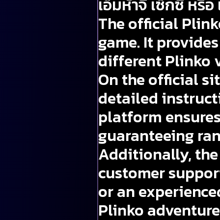
เอ็มห้าจี เซ็กซี่ หรือ
The
official Plin
game. It provide
different Plinko 
On the official s
detailed instruc
platform ensures
guaranteeing ran
Additionally, the
customer support
or an experienced
Plinko adventure