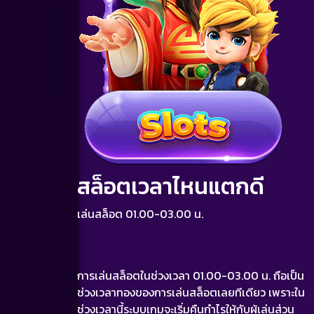
สล็อตเวลาไหนแตกดี
เล่นสล็อต 01.00-03.00 น.
การเล่นสล็อตในช่วงเวลา 01.00-03.00 น. ถือเป็น
ช่วงเวลาทองของการเล่นสล็อตเลยทีเดียว เพราะใน
ช่วงเวลานี้ระบบเกมจะเริ่มคืนกำไรให้กับผู้เล่นส่วน