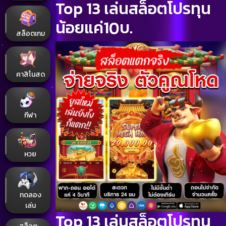
Top 13 เล่นสล็อตโปรทุน
น้อยแค่10บ.
สล็อตเกม
คาสิโนสด
กีฬา
หวย
ทดลอง
เล่น
Top 13 เล่นสล็อตโปรทุน