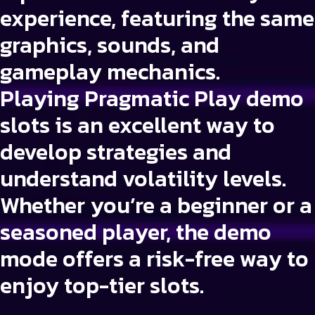
experience, featuring the same
graphics, sounds, and
gameplay mechanics.
Playing Pragmatic Play demo
slots is an excellent way to
develop strategies and
understand volatility levels.
Whether you’re a beginner or a
seasoned player, the demo
mode offers a risk-free way to
enjoy top-tier slots.