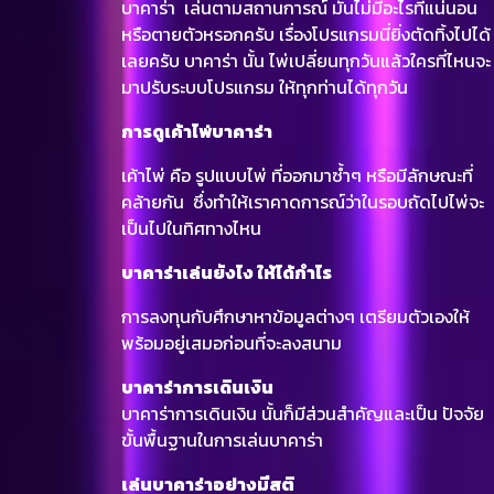
บาคาร่า เล่นตามสถานการณ์ มันไม่มีอะไรที่แน่นอน
หรือตายตัวหรอกครับ เรื่องโปรแกรมนี่ยิ่งตัดทิ้งไปได้
เลยครับ บาคาร่า นั้น ไพ่เปลี่ยนทุกวันแล้วใครที่ไหนจะ
มาปรับระบบโปรแกรม ให้ทุกท่านได้ทุกวัน
การดูเค้าไพ่บาคาร่า
เค้าไพ่ คือ รูปแบบไพ่ ที่ออกมาซ้ำๆ หรือมีลักษณะที่
คล้ายกัน ซึ่งทำให้เราคาดการณ์ว่าในรอบถัดไปไพ่จะ
เป็นไปในทิศทางไหน
บาคาร่าเล่นยังไง ให้ได้กำไร
การลงทุนกับศึกษาหาข้อมูลต่างๆ เตรียมตัวเองให้
พร้อมอยู่เสมอก่อนที่จะลงสนาม
บาคาร่าการเดินเงิน
บาคาร่าการเดินเงิน นั้นก็มีส่วนสำคัญและเป็น ปัจจัย
ขั้นพื้นฐานในการเล่นบาคาร่า
เล่นบาคาร่าอย่างมีสติ