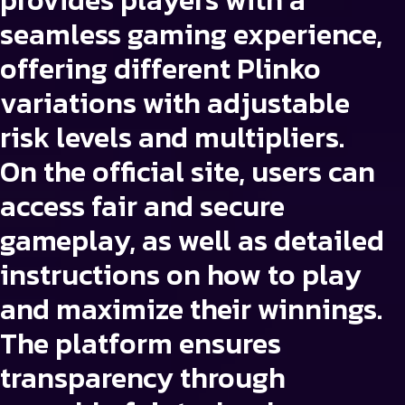
provides players with a
seamless gaming experience,
offering different Plinko
variations with adjustable
risk levels and multipliers.
On the official site, users can
access fair and secure
gameplay, as well as detailed
instructions on how to play
and maximize their winnings.
The platform ensures
transparency through