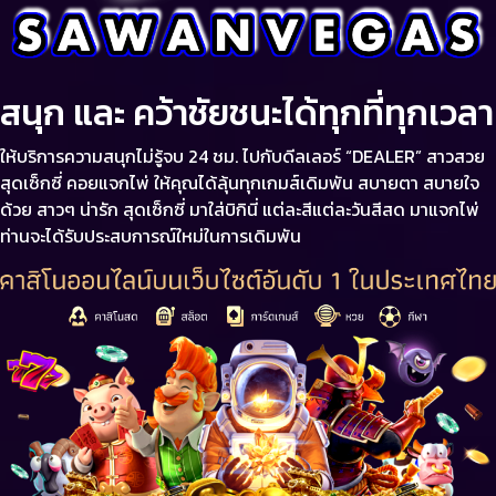
สนุก และ คว้าชัยชนะได้ทุกที่ทุกเวลา
ให้บริการความสนุกไม่รู้จบ 24 ชม. ไปกับดีลเลอร์ “DEALER” สาวสวย
สุดเซ็กซี่ คอยแจกไพ่ ให้คุณได้ลุ้นทุกเกมส์เดิมพัน สบายตา สบายใจ
ด้วย สาวๆ น่ารัก สุดเซ็กซี่ มาใส่บิกินี่ แต่ละสีแต่ละวันสีสด มาแจกไพ่
ท่านจะได้รับประสบการณ์ใหม่ในการเดิมพัน