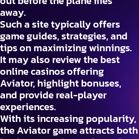
out before the plane flies
away.
Such a site typically offers
game guides, strategies, and
tips on maximizing winnings.
It may also review the best
online casinos offering
Aviator, highlight bonuses,
and provide real-player
experiences.
With its increasing popularity,
the Aviator game attracts both