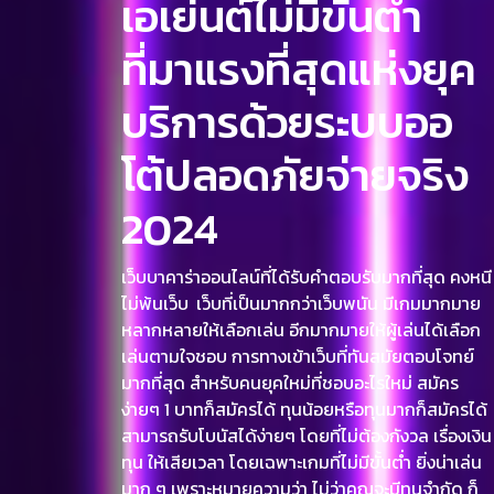
เอเย่นต์ไม่มีขั้นต่ำ
ที่มาแรงที่สุดแห่งยุค
บริการด้วยระบบออ
โต้ปลอดภัยจ่ายจริง
2024
เว็บบาคาร่าออนไลน์ที่ได้รับคำตอบรับมากที่สุด คงหนี
ไม่พ้นเว็บ
เว็บที่เป็นมากกว่าเว็บพนัน มีเกมมากมาย
หลากหลายให้เลือกเล่น อีกมากมายให้ผู้เล่นได้เลือก
เล่นตามใจชอบ การทางเข้าเว็บที่ทันสมัยตอบโจทย์
มากที่สุด สำหรับคนยุคใหม่ที่ชอบอะไรใหม่ สมัคร
ง่ายๆ 1 บาทก็สมัครได้ ทุนน้อยหรือทุนมากก็สมัครได้
สามารถรับโบนัสได้ง่ายๆ โดยที่ไม่ต้องกังวล เรื่องเงิน
ทุน ให้เสียเวลา โดยเฉพาะเกมที่ไม่มีขั้นต่ำ ยิ่งน่าเล่น
มาก ๆ เพราะหมายความว่า ไม่ว่าคุณจะมีทุนจำกัด ก็