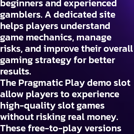
beginners and experienced
gamblers. A dedicated site
helps players understand
game mechanics, manage
risks, and improve their overall
gaming strategy for better
results.
The
Pragmatic Play demo slot
allow players to experience
high-quality slot games
without risking real money.
These free-to-play versions