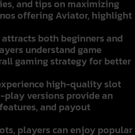
gies, and tips on maximizing
nos offering Aviator, highlight
e attracts both beginners and
players understand game
all gaming strategy for better
experience high-quality slot
o-play versions provide an
features, and payout
ots, players can enjoy popular