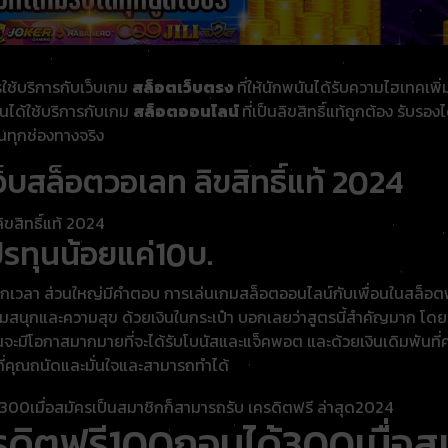
ใช้บริการกับเว็บเกม
สล็อตเว็บตรง
ที่ให้นักพนันได้รับความไฮเทคเพิ่ม
ันได้ใช้บริการกับเกม
สล็อตออนไลน์
ที่เป็นลิขสิทธิ์แท้ถูกต้อง รับรอง
นทุกช่องทางจริง
็บสล็อตวอเลท ลิขสิทธิ์แท้ 2024
ปรทุนน้อยแค่10บ.
ุกเวลา ส่วนใหญ่มีคำตอบ การเล่นเกมสล็อตออนไลน์กับเพื่อนในสล็อตพัน
ความสนุกและความสุข ด้วยเงินในกระเป๋า บอกเลยว่าสูตรนี้สำคัญมาก โดย
จะมีโอกาสมากมายที่จะได้รับโบนัสและแจ็คพอต และด้วยเงินเดิมพันที่ค่อนข
ที่คุณถนัดและมั่นใจและสามารถทำได้
รดิตฟรี100ถอนได้300เมื่อส