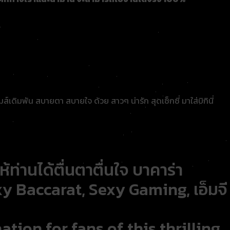
์เดิมพัน สบายตา สบายใจ ด้วย สาวๆ น่ารัก สุดเซ็กซี่ มาใส่บิกินี่
่านได้ตื่นตาตื่นใจ บาคาร่า
า Sexy Baccarat, Sexy Gaming, เอ็มจี
ation for fans of this thrilling