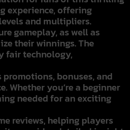
g experience, offering
levels and multipliers.
cure gameplay, as well as
ze their winnings. The
 fair technology,
es promotions, bonuses, and
e. Whether you’re a beginner
thing needed for an exciting
me reviews
, helping players