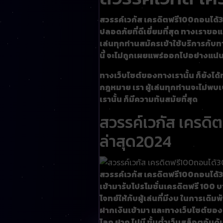
สวรรค์เวกัส เครดิตฟรี100ถอนได้30
ปลอดภัยที่ดีเยี่ยมที่สุด ทางเราขอ
เล่นทุกท่านสมัครเข้าใช้บริการกับท
นี้ จะไม่ถูกเผยแพร่ออกไปอย่างแน
ทางเว็บไซต์ของทางเรานั้น ก็ยังได
กฎหมาย เรา ผู้เล่นทุกท่านจะไม่พบ
เรานั้น ก็มีความทันสมัยที่สุด
สวรรค์เวกัส เครดิ
ล่าสุด2024
สวรรค์เวกัส เครดิตฟรี100ถอนได้
เข้ามารับโปรโมชั่นเครดิตฟรี 100 บ
โจทย์ให้กับผู้เล่นที่มีงบ ในการเ
ฝากเงินเข้ามา และทางเว็บไซต์ของเร
โลก ฝาก ไม่มี ขั้นต่ําเว็บสล็อตอัน