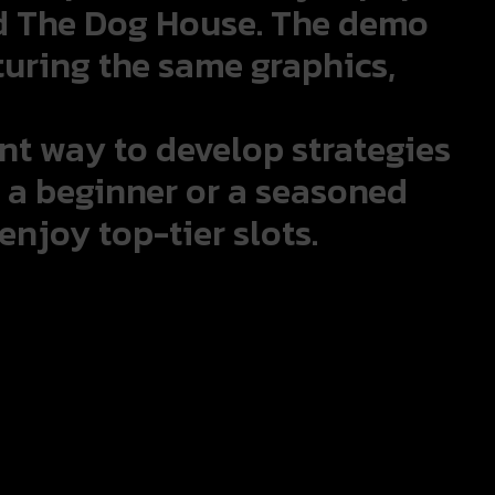
nd The Dog House. The demo
turing the same graphics,
nt way to develop strategies
e a beginner or a seasoned
enjoy top-tier slots.