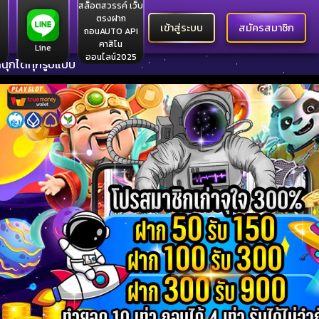
สล็อตสวรรค์ เว็บ
ตรงฝาก
เข้าสู่ระบบ
สมัครสมาชิก
ถอนAUTO API
คาสิโน
Line
ออนไลน์2025