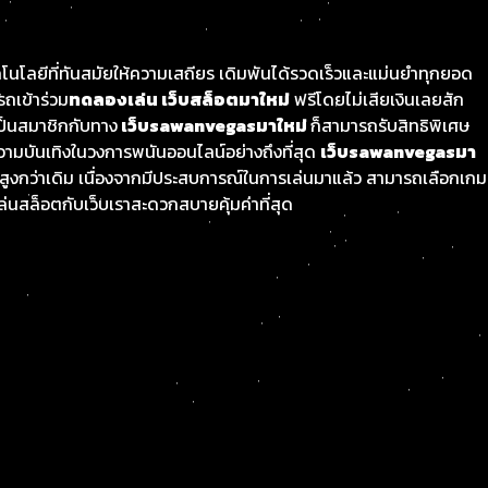
คโนโลยีที่ทันสมัยให้ความเสถียร เดิมพันได้รวดเร็วและแม่นยำทุกยอด
ถเข้าร่วม
ทดลองเล่น เว็บสล็อตมาใหม่
ฟรีโดยไม่เสียเงินเลยสัก
เป็นสมาชิกกับทาง
เว็บsawanvegasมาใหม่
ก็สามารถรับสิทธิพิเศษ
วามบันเทิงในวงการพนันออนไลน์อย่างถึงที่สุด
เว็บsawanvegasมา
้สูงกว่าเดิม เนื่องจากมีประสบการณ์ในการเล่นมาแล้ว สามารถเลือกเกม
กเล่นสล็อตกับเว็บเราสะดวกสบายคุ้มค่าที่สุด