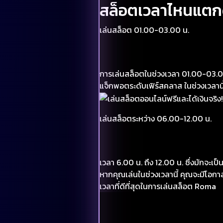
สล็อตเวลาไหนแตก
เล่นสล็อต 01.00-03.00 น.
การเล่นสล็อตในช่วงเวลา 01.00-03.00 น
แจ็กพอตระดับเฟิร์สคลาส ในช่วงเวลานี้
เล่นสล็อตระหว่าง 06.00-12.00 น.
เวลา 6.00 น. ถึง 12.00 น. ซึ่งมักจะเป
หากคุณเล่นในช่วงเวลานี้ คุณจะมีโอกา
เวลาที่ดีที่สุดในการเล่นสล็อต Roma