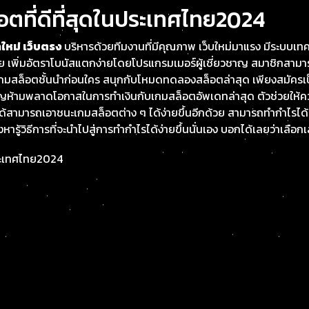
็อตที่ดีที่สุดในประเทศไทย2024
ใหม่ เว็บตรง
บริหารด้วยทีมงานที่มีคุณภาพ เว็บใหม่มาแรง มีระบบเท
ย เพิ่มอัตราโบนัสแตกง่ายโดยโปรแกรมเมอร์ผู้เชี่ยวชาญ สมาชิกสามาร
ล่นเกมสล็อตชั้นนำก่อนใคร สนุกกับโหมดทดลองสล็อตล่าสุด เพียงสมัคร
ำคัญห้ามพลาดโอกาสในการทำเงินกับเกมสล็อตอัพเดทล่าสุด ตัวช่วยให้ค
ได้สามารถเอาชนะเกมสล็อตต่าง ๆ ได้ง่ายขึ้นอีกด้วย สามารถทำกำไรได
งหารู้วิธีการที่จะนำไปสู่การทำกำไรได้ง่ายขึ้นนั่นเอง บอกได้เลยว่าเลือ