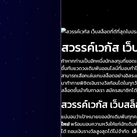
สวรรค์เวกัส เว
ถ้าหากท่านเป็นอีกหนึ่งนักลงทุนที่ยอด
ขึ้นกับแวดวงเดิมพันออนไลน์ที่มอบกำไ
สามารถเลือกเล่นเกมสล็อตอย่างอิสระแล
มาท้าทายพิชิตเงินรางวัลก้อนโตในทุกวั
สล็อตชั้นนำกับทางเรา สมัครสมาชิกได้ด
สวรรค์เวกัส เว็บสล
แน่นอนว่าเป้าหมายของนักเดิมพันทุกคน
ใหม่
พร้อมมอบความหวังให้แก่นักเดิมพั
ได้ ถอนเงินรางวัลสูงสุดได้ไม่จำกัด
เว