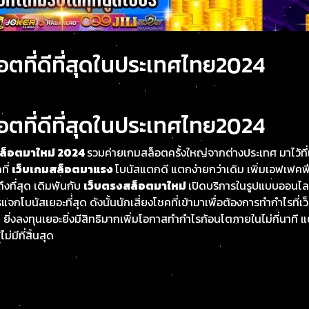
็อตที่ดีที่สุดในประเทศไทย2024
็อตที่ดีที่สุดในประเทศไทย2024
สล็อตมาใหม่ 2024
รวมค่ายเกมสล็อตครั้งใหญ่จากต่างประเทศ มาไว้ที่
ที่
เว็บเกมสล็อตมาแรง
โบนัสแตกดี แตกง่ายกว่าเดิม เพิ่มเอฟเฟคฟ
งที่สุด เดิมพันกับ
เว็บตรงสล็อตมาใหม่
เปิดบริการในรูปแบบออนไลน์ผ่
แจกโบนัสเยอะที่สุด ดังนั้นนักเสี่ยงโชคที่เข้ามาเพื่อต้องการทำกำไรที่เ
น ยิ่งลงทุนเยอะยิ่งมีสิทธิมากเพิ่มโอกาสทำกำไรก้อนโตภายในไม่กี่นาท
มีที่สิ้นสุด