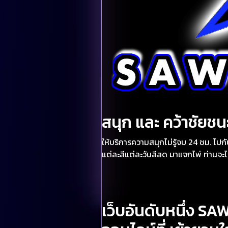
สนุก และ คว้าชัยชนะ
ให้บริการความสนุกไม่รู้จบ 24 ชม. ไปกั
แต่ละสีแต่ละวันสีสด มาแจกไพ่ ท่านจะ
เว็บอันดับหนึ่ง S