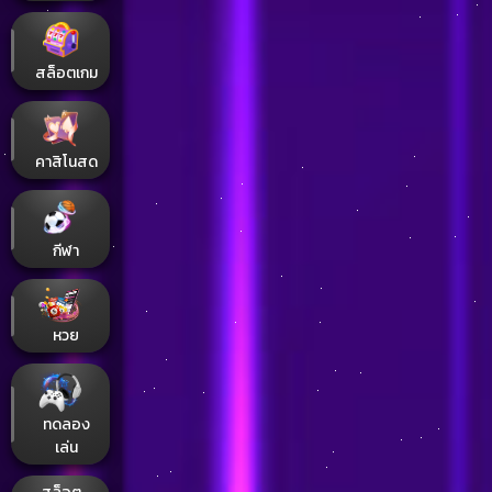
สล็อตเกม
คาสิโนสด
กีฬา
หวย
ทดลอง
เล่น