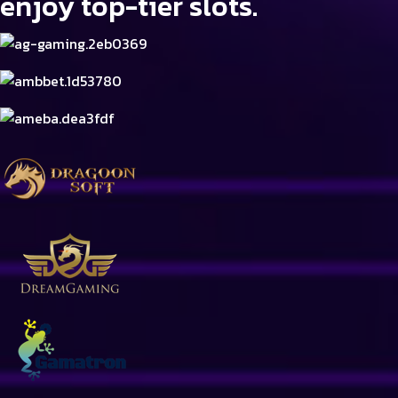
enjoy top-tier slots.