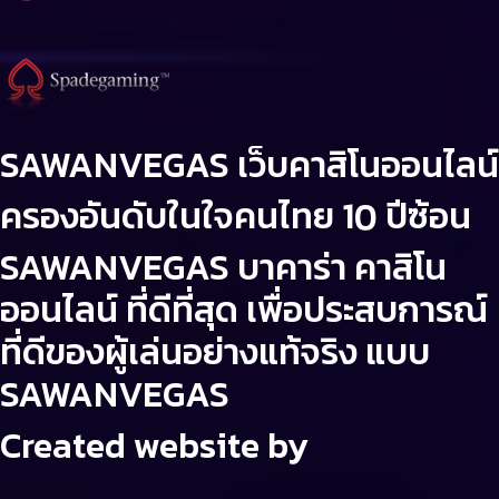
SAWANVEGAS เว็บคาสิโนออนไลน์
ครองอันดับในใจคนไทย 10 ปีซ้อน
SAWANVEGAS บาคาร่า คาสิโน
ออนไลน์ ที่ดีที่สุด เพื่อประสบการณ์
ที่ดีของผู้เล่นอย่างแท้จริง แบบ
SAWANVEGAS
Created website by