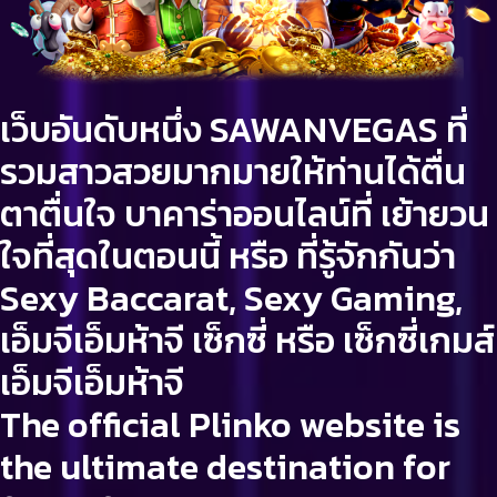
เว็บอันดับหนึ่ง SAWANVEGAS ที่
รวมสาวสวยมากมายให้ท่านได้ตื่น
ตาตื่นใจ บาคาร่าออนไลน์ที่ เย้ายวน
ใจที่สุดในตอนนี้ หรือ ที่รู้จักกันว่า
Sexy Baccarat, Sexy Gaming,
เอ็มจีเอ็มห้าจี เซ็กซี่ หรือ เซ็กซี่เกมส์
เอ็มจีเอ็มห้าจี
The
official Plinko website
is
the ultimate destination for