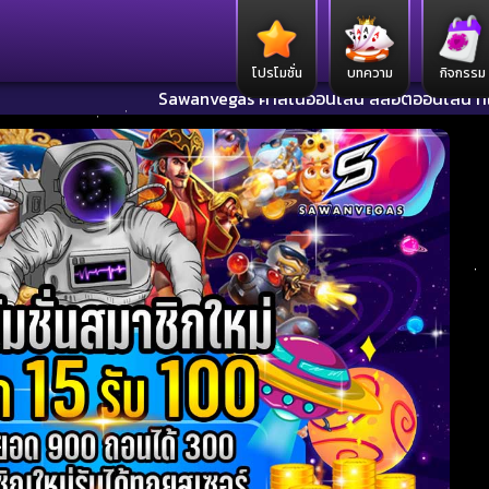
โปรโมชั่น
บทความ
กิจกรรม
awanvegas คาสิโนออนไลน์ สล็อตออนไลน์ ที่ให้คุณสนุกได้ทุกรูปแบบ