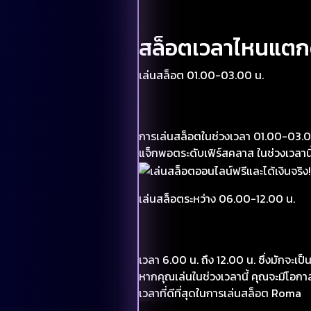
สล็อตเวลาไหนแตก
เล่นสล็อต 01.00-03.00 น.
การเล่นสล็อตในช่วงเวลา 01.00-03.00 น
แจ็กพอตระดับเฟิร์สคลาส ในช่วงเวลานี้
เล่นสล็อตระหว่าง 06.00-12.00 น.
เวลา 6.00 น. ถึง 12.00 น. ซึ่งมักจะเป
หากคุณเล่นในช่วงเวลานี้ คุณจะมีโอกา
เวลาที่ดีที่สุดในการเล่นสล็อต Roma