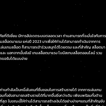
่ดีเยี่ยม มีการอัปเดตระบบตลอดเวลา ท่านสามารถที่จะมั่นใจกับการ
มสล็อตมาแรง แห่งปี 2023 มาเพื่อให้ท่านได้สามารถทำเงินจากการ
้หัดเล่นเกมสล็อต ก็สามารถเข้าร่วมสนุกได้โดยตรง และที่สำคัญ สล็อตมา
งมาก และ นอกจากนั้นยังมี เกมสล็อตมาแรง โบนัสเกมสล็อตออนไลน์ รวม
รถขอรับได้แบบง่าย
ท่านกำลังเป็นหนึ่งในคนที่ชื่นชอบในการสร้างรายได้ จากการเล่นเกม
มทั้งยังสามารถสร้างรายได้ที่มากขึ้นยิ่งกว่าเดิม เพียบพร้อมทั้งด้าน
่สุด ในขณะนี้ให้ท่านได้สามารถสร้างเงินได้อย่างง่ายๆแถมที่สำคัญยัง