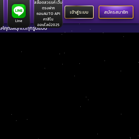
สล็อตสวรรค์ เว็บ
ตรงฝาก
เข้าสู่ระบบ
สมัครสมาชิก
ถอนAUTO API
คาสิโน
Line
ออนไลน์2025