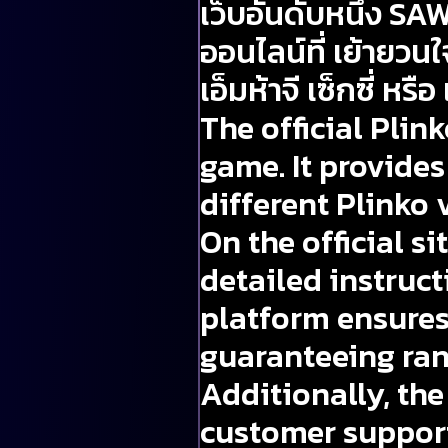
เว็บอันดับหนึ่ง S
ออนไลน์ที่ เย้ายวนใ
เอ็มห้าจี เซ็กซี่ หรือ
The
official Plin
game. It provide
different Plinko 
On the official s
detailed instruc
platform ensures
guaranteeing ran
Additionally, the
customer support