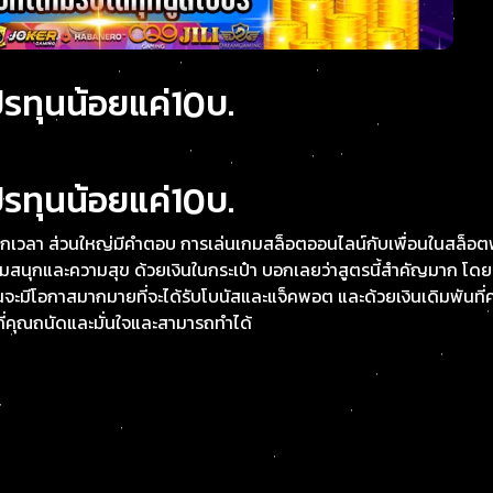
ปรทุนน้อยแค่10บ.
ปรทุนน้อยแค่10บ.
ุกเวลา ส่วนใหญ่มีคำตอบ การเล่นเกมสล็อตออนไลน์กับเพื่อนในสล็อตพัน
ความสนุกและความสุข ด้วยเงินในกระเป๋า บอกเลยว่าสูตรนี้สำคัญมาก โดย
จะมีโอกาสมากมายที่จะได้รับโบนัสและแจ็คพอต และด้วยเงินเดิมพันที่ค่อนข
ที่คุณถนัดและมั่นใจและสามารถทำได้