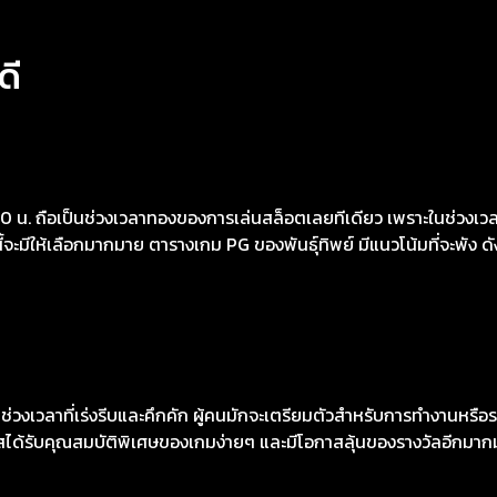
ดี
. ถือเป็นช่วงเวลาทองของการเล่นสล็อตเลยทีเดียว เพราะในช่วงเวลานี้ร
จะมีให้เลือกมากมาย ตารางเกม PG ของพันธุ์ทิพย์ มีแนวโน้มที่จะพัง ดัง
็นช่วงเวลาที่เร่งรีบและคึกคัก ผู้คนมักจะเตรียมตัวสำหรับการทำงานหรือร
สได้รับคุณสมบัติพิเศษของเกมง่ายๆ และมีโอกาสลุ้นของรางวัลอีกมากมาย