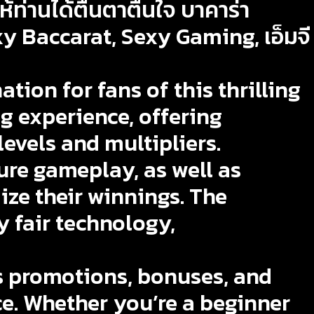
่านได้ตื่นตาตื่นใจ บาคาร่า
า Sexy Baccarat, Sexy Gaming, เอ็มจี
ation for fans of this thrilling
g experience, offering
levels and multipliers.
cure gameplay, as well as
ze their winnings. The
 fair technology,
es promotions, bonuses, and
e. Whether you’re a beginner