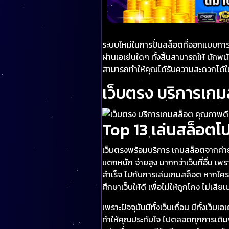
ระบบใหม่ในการปั่นสล็อตที่ออกแบบการ
ผ่านเอเย่นใดๆ ทั้งสิ้นสามารถให้ นักพน
สามารถทำให้คุณได้รับความสะดวกได้ใ
เว็บตรง บริการเกม
Top 13 เล่นสล็อตโ
เว็บตรงพร้อมบริการ เกมสล็อตจากค่าย
แตกหนัก จ่ายสูง มากกว่าเว็บที่อื่น เพร
สำเร็จ ไปกับการเล่นเกมสล็อต หากใคร
ศึกษาเว็บให้ดี เพื่อไม่ให้ถูกโกง ไม่เสียเ
เพราะปัจจุบันมีทั้งเว็บเถื่อน มีทั้งเว
ทำให้คุณประทับใจ ไปตลอดทุกการเดิมพัน 