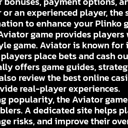
ir bonuses, payment options, a
 or an experienced player, the 
ation to enhance your Plinko 
 Aviator game
provides players w
le game. Aviator is known for i
players place bets and cash out
ally offers game guides, strate
also review the best online casi
vide real-player experiences.
ng popularity, the Aviator gam
lers. A dedicated site helps 
e risks, and improve their over