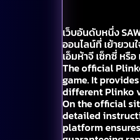
เว็บอันดับหนึ่ง S
ออนไลน์ที่ เย้ายวนใ
เอ็มห้าจี เซ็กซี่ หรือ
The
official Plin
game. It provide
different Plinko 
On the official s
detailed instruc
platform ensures
guaranteeing ran