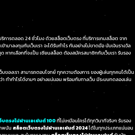
ดบริการตลอด 24 ชั่วโมง ด้วยสล็อตเว็บตรง ที่บริการเกมสล็อต จาก
ามาลงทุนกับเว็บเรา จะได้รับกำไร กันอย่างไม่ขาดมือ นับเงินรางวัล
สุด หากเลือกที่จะเป็น เซียนสล็อต ต้อง
สมัครสมาชิกกับเว็บเรา
รับรอง
เว็บของเรา สามารถตอบโจทย์ ทุกความต้องการ ของผู้เล่นทุกคนได้เป็น
ับรองว่า ทำกำไรได้งามๆ อย่างแน่นอน พร้อมกับทางเว็บ มีระบบทดลองเล่น
ว็บตรงไม่ผ่านเอเย่นต์ 100
ที่ไม่เหมือนใครได้ทุกวินาทีจริงๆ รับรอง
นักพนัน
สล็อตเว็บตรงไม่ผ่านเอเย่นต์ 2024
ได้ในทุกประเภทแน่นอน
ห้ ความเหมาะสมในการลงทุน
สล็อตเว็บตรงไม่ผ่านเอเย่นต์
กับนัก