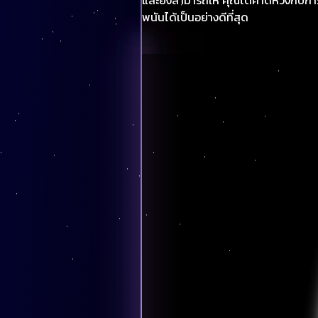
พนันได้เป็นอย่างดีที่สุด