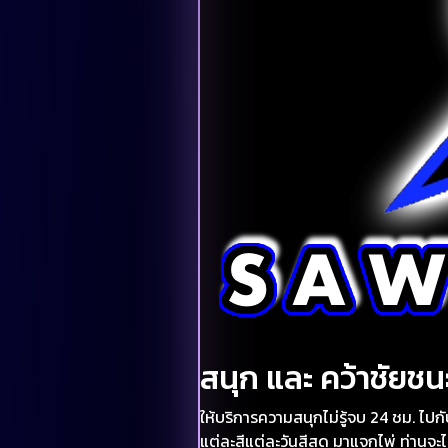
สนุก และ คว้าชัยชนะ
ให้บริการความสนุกไม่รู้จบ 24 ชม. ไปกั
แต่ละสีแต่ละวันสีสด มาแจกไพ่ ท่านจะ