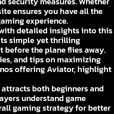
nd security measures. Whether
site ensures you have all the
gaming experience.
ith detailed insights into this
ts simple yet thrilling
 before the plane flies away.
gies, and tips on maximizing
nos offering Aviator, highlight
e attracts both beginners and
players understand game
all gaming strategy for better