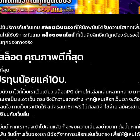
ใช้บริการกับเว็บเกม
สล็อตเว็บตรง
ที่ให้นักพนันได้รับความไฮเทคเพิ่ม
ันได้ใช้บริการกับเกม
สล็อตออนไลน์
ที่เป็นลิขสิทธิ์แท้ถูกต้อง รับรอง
นทุกช่องทางจริง
สล็อต คุณภาพดีที่สุด
ปรทุนน้อยแค่10บ.
ดัง มาไว้ที่เว็บเราเว็บเดียว สล็อตPG มีเกมให้เลือกเล่นหลากหลาย 
าะเราเป็น
slot เว็บ ตรง
จึงมีความแตกต่าง หากผู้เล่นเลือกเว็บเรา จะต้อ
สนใจ ทางเว็บเราเปิดให้
สมัครสมาชิก
ฟรี ไม่ต้องมีค่าใช้จ่าย สมัครเข้
ปรียบกับเว็บอื่น
็บเอเย่นต์ หากเราหลงเข้าไปเล่นแล้ว ก็จะพบความเสี่ยงอย่างมาก ดังนั้นหากใ
วันนี้ทางเว็บของเรา มีข้อดีจากการเลือกเล่นเว็บตรง เพื่อให้ผู้เล่นได