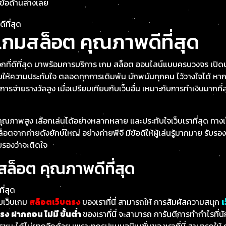
วข้อด้านล่างเลย
เกมสล็อต คุณภาพดีที่สุด
ือกที่ดีที่สุด มาพร้อมการบริการ เกม สล็อต ออนไลน์แบบครบวงจร เปิ
ให้ความประทับใจ ตลอดทุกการเดิมพัน นักพนันทุกคน ไว้วางใจได้ หากเข้
าการจ่ายรางวัลสูง เมื่อเปรียบเทียบกับเว็บอื่น เหมาะกับการทำเงินมากที่
ุณภาพสูง เลือกเล่นได้อย่างหลากหลาย และประทับใจเว็บเราที่สุด ทาง
มสล็อตจากค่ายดังยักษ์ใหญ่ อย่างค่ายพีจี มีข้อดีให้ผู้เล่นรู้มากมาย ร
บรองว่าจะติดใจ
สล็อต คุณภาพดีที่สุด
บเว็บเกม
สล็อตเว็บตรง
ของเราที่นี่ สามารถให้ การสัมผัสความสนุก
เ
รง ฝากถอน ไม่มี ขั้นต่ำ
ของเราที่นี่ จะสามารถ การันตีการทำกำไรที่
รชนะได้ไม่ยากอีกด้วย เพราะทุกรูปแบบอนิเมชั่นของเราที่นี่ สามารถใ