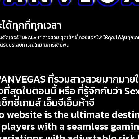
ได้ทุกที่ทุกเวลา
บดีลเลอร์ “DEALER” สาวสวย สุดเซ็กซี่ คอยแจกไพ่ ให้คุณได้ลุ้นทุกเกมส
ได้รับประสบการณ์ใหม่ในการเดิมพัน
AWANVEGAS ที่รวมสาวสวยมากมายให้ท
จที่สุดในตอนนี้ หรือ ที่รู้จักกันว่
 เซ็กซี่เกมส์ เอ็มจีเอ็มห้าจี
ko website
is the ultimate destin
s players with a seamless gamin
variations with adjustable risk 