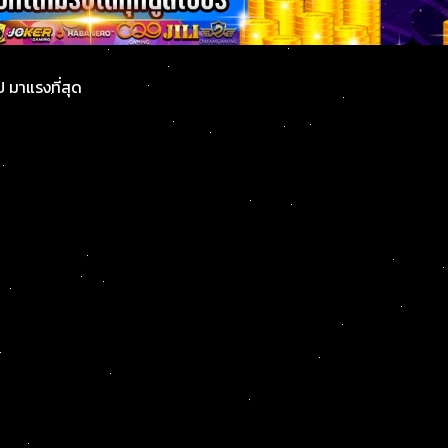
 มาแรงที่สุด