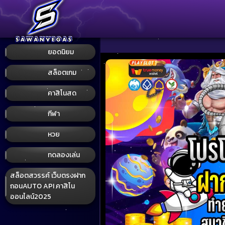
Sawanvega
ยอดนิยม
สล็อตเกม
คาสิโนสด
กีฬา
หวย
ทดลองเล่น
สล็อตสวรรค์ เว็บตรงฝาก
ถอนAUTO API คาสิโน
ออนไลน์2025