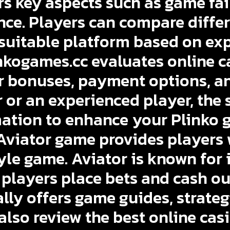
s key aspects such as game fai
nce. Players can compare differ
suitable platform based on ex
nkogames.cc evaluates online ca
ir bonuses, payment options, a
 or an experienced player, the 
ation to enhance your Plinko 
 Aviator game
provides players w
le game. Aviator is known for i
players place bets and cash out
ally offers game guides, strate
also review the best online casi