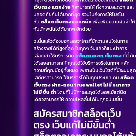
เว็บตรง แตกง่าย
ที่สามารถให้ ทั้งความสะดวก และ
ปลอดภัยกันได้มากที่สุด รวมไปถึงการให้โปรโม
ชั่น
สล็อตเว็บตรงแตกหนัก
เพื่อเพิ่มความคุ้มค่าให้
กับนักพนันได้ดีมากๆ อีกด้วย
ฉะนั้นแล้วต้องบอกเลยว่าใครที่มีความสนใจในการ
สร้างรายได้ที่สูงที่สุด ในทุกๆ วันแล้วก็แนะนำการ
เลือกเข้าใช้บริการกับ
สล็อตวอเลท เว็บตรง
ที่นี่ กัน
ได้เลยสามารถให้ คุณได้ใช้บริการจริงในทุกๆ หลัก
ความที่คุณมีอยู่ทั้งหมด เพราะเป็นเว็บไซต์ที่มีระบบสุด
เสถียรสามารถ ใช้บริการได้ในทุกประเภทเกม
สล็อต
เว็บตรง ฝาก-ถอน true wallet ไม่มี ธนาคาร
ไม่มี ขั้น ต่ํา
โดยที่ไม่มีการสะดุดได้เลยแม้แต่นิด
เดียวสามารถให้ ความไหลลื่นได้ในทุกอนิเมชั่น
สมัครสมาชิกสล็อตเว็บ
ตรง เว็บแท้ไม่มีขั้นต่ำ