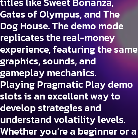
titles like Sweet Bonanza,
Gates of Olympus, and The
Dog House. The demo mode
replicates the real-money
experience, featuring the same
graphics, sounds, and
gameplay mechanics.
Playing Pragmatic Play demo
slots is an excellent way to
develop strategies and
understand volatility levels.
Whether you’re a beginner or a