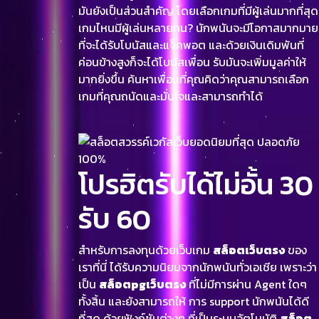
มันยังเป็นส่วนสำคัญ โดยเลือกเกมที่มีผู้เล่นมากที่สุด
เกมไหนมีผู้เล่นหลายคน? นักพนันจะมีโอกาสมากมาย
ที่จะได้รับโบนัสและแจ็คพอต และด้วยเงินเดิมพันที่
ค่อนข้างสูงก็จะได้โบนัสเพื่อน รับมันจะเพิ่มมูลค่าให้
มากยิ่งขึ้น ค้นหาเพื่อนที่คุณคิดว่าคุณสามารถเลือก
เกมที่คุณถนัดและมั่นใจและสามารถทำได้
โปรฮิตรับได้ไม่อั้น 30
รับ 60
สำหรับการลงทุนด้วยเว็บเกม
สล็อตเว็บตรง
ของ
เราที่นี่ ได้รับความนิยมจากนักพนันทั่วเอเชีย เพราะว่า
เป็น
สล็อตpgเว็บตรง
ที่ไม่มีการผ่าน Agent ใดๆ
ทั้งสิ้น และยังสามารถให้ การ support นักพนันได้ดี
ที่สุด ด้วยฟังก์ชันต่างๆ ที่เป็นระบบอัตโนมัติ
สล็อต