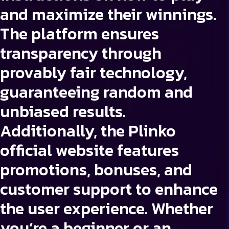
and maximize their winnings.
The platform ensures
transparency through
provably fair technology,
guaranteeing random and
unbiased results.
Additionally, the Plinko
official website features
promotions, bonuses, and
customer support to enhance
the user experience. Whether
you’re a beginner or an