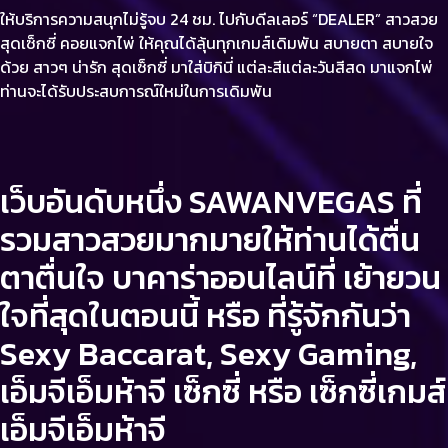
ให้บริการความสนุกไม่รู้จบ 24 ชม. ไปกับดีลเลอร์ “DEALER” สาวสวย
สุดเซ็กซี่ คอยแจกไพ่ ให้คุณได้ลุ้นทุกเกมส์เดิมพัน สบายตา สบายใจ
ด้วย สาวๆ น่ารัก สุดเซ็กซี่ มาใส่บิกินี่ แต่ละสีแต่ละวันสีสด มาแจกไพ่
ท่านจะได้รับประสบการณ์ใหม่ในการเดิมพัน
เว็บอันดับหนึ่ง SAWANVEGAS ที่
รวมสาวสวยมากมายให้ท่านได้ตื่น
ตาตื่นใจ บาคาร่าออนไลน์ที่ เย้ายวน
ใจที่สุดในตอนนี้ หรือ ที่รู้จักกันว่า
Sexy Baccarat, Sexy Gaming,
เอ็มจีเอ็มห้าจี เซ็กซี่ หรือ เซ็กซี่เกมส์
เอ็มจีเอ็มห้าจี