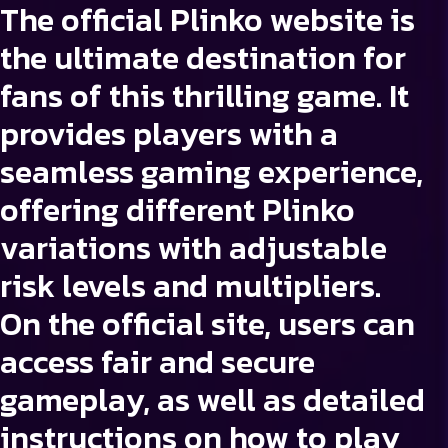
The
official Plinko website
is
the ultimate destination for
fans of this thrilling game. It
provides players with a
seamless gaming experience,
offering different Plinko
variations with adjustable
risk levels and multipliers.
On the official site, users can
access fair and secure
gameplay, as well as detailed
instructions on how to play