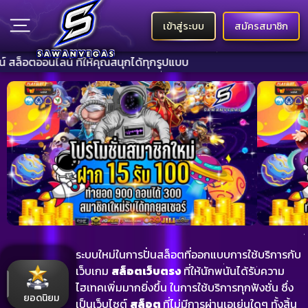
เข้าสู่ระบบ
สมัครสมาชิก
ี่ให้คุณสนุกได้ทุกรูปแบบ
ระบบใหม่ในการปั่นสล็อตที่ออกแบบการใช้บริการกับ
เว็บเกม
สล็อตเว็บตรง
ที่ให้นักพนันได้รับความ
ไฮเทคเพิ่มมากยิ่งขึ้น ในการใช้บริการทุกฟังชั่น ซึ่ง
ยอดนิยม
เป็นเว็บไซต์
สล็อต
ที่ไม่มีการผ่านเอเย่นใดๆ ทั้งสิ้น