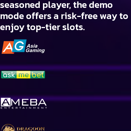
seasoned player, the demo
mode offers a risk-free way to
enjoy top-tier slots.