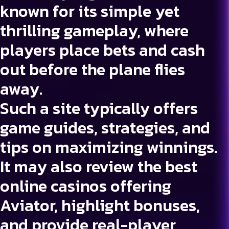
known for its simple yet
thrilling gameplay, where
players place bets and cash
out before the plane flies
away.
Such a site typically offers
game guides, strategies, and
tips on maximizing winnings.
It may also review the best
online casinos offering
Aviator, highlight bonuses,
and provide real-player