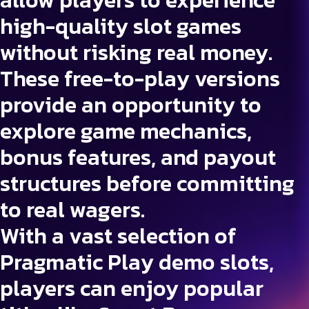
allow players to experience
high-quality slot games
without risking real money.
These free-to-play versions
provide an opportunity to
explore game mechanics,
bonus features, and payout
structures before committing
to real wagers.
With a vast selection of
Pragmatic Play demo slots,
players can enjoy popular