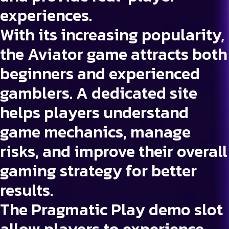
experiences.
With its increasing popularity,
the Aviator game attracts both
beginners and experienced
gamblers. A dedicated site
helps players understand
game mechanics, manage
risks, and improve their overall
gaming strategy for better
results.
The
Pragmatic Play demo slot