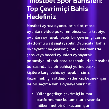
“mostbet Spor Bahisleri:
Top Çevrimiçi Bahis
Hedefiniz
Mostbet ayrıca oyuncuların slot, masa
oyunları, video poker empieza canlı krupiye
oyunları oynayabileceği bir çevrimiçi casino
platformu weil sağlayabilir. Oyuncular bahis
oynayabilir ve çevrimiçi bir kumarhanede
şans veya beceri oyunları oynayarak
potansiyel olarak para kazanabilirler. Mostbet
borsasında ise bir bahisçi yerine başka
kişilere karşı bahis oynayabilirsiniz.
Kazanmak için olduğu kadar kaybetmek için
de bir seçime bahis oynayabilirsiniz.
Yıllar geçtikçe, çevrimiçi kumar
platformumuz kullanıcılar arasında
mükemmel bir ün kazanmıştır.