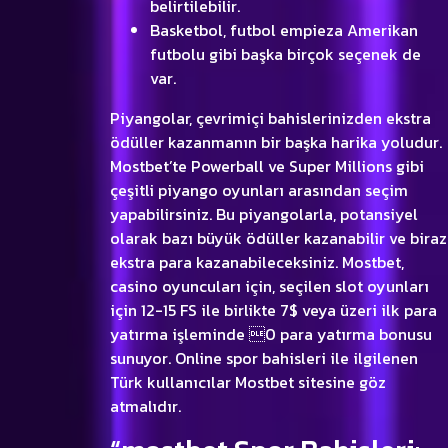
belirtilebilir.
Basketbol, ​​futbol empieza Amerikan
futbolu gibi başka birçok seçenek de
var.
Piyangolar, çevrimiçi bahislerinizden ekstra
ödüller kazanmanın bir başka harika yoludur.
Mostbet’te Powerball ve Super Millions gibi
çeşitli piyango oyunları arasından seçim
yapabilirsiniz. Bu piyangolarla, potansiyel
olarak bazı büyük ödüller kazanabilir ve biraz
ekstra para kazanabileceksiniz. Mostbet,
casino oyuncuları için, seçilen slot oyunları
için 12-15 FS ile birlikte 7$ veya üzeri ilk para
yatırma işleminde 0 para yatırma bonusu
sunuyor. Online spor bahisleri ile ilgilenen
Türk kullanıcılar Mostbet sitesine göz
atmalıdır.