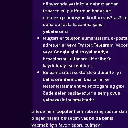
dünyasında yerinizi aldığınız andan
itibaren bu platformun bonusları
empieza promosyon kodları vas?tas? ile
daha da fazla kazanma şansı
yakalarsınız.
Müşteriler telefon numaralarını, e-posta
adreslerini veya Twitter, Telegram, Vapor
veya Google gibi sosyal medya
hesaplarını kullanarak Mostbet’e
kaydolmayı seçebilirler.
Bu bahis sitesi sektördeki durante iyi
bahis oranlarından bazılarını ve
Netentertainment ve Microgaming gibi
önde gelen sağlayıcıların geniş oyun
yelpazesini sunmaktadır.
Sitede hem popüler hem sobre niş sporlardan
oluşan harika bir seçim var, bu da bahis
yapmak için favori sporu bulmayı