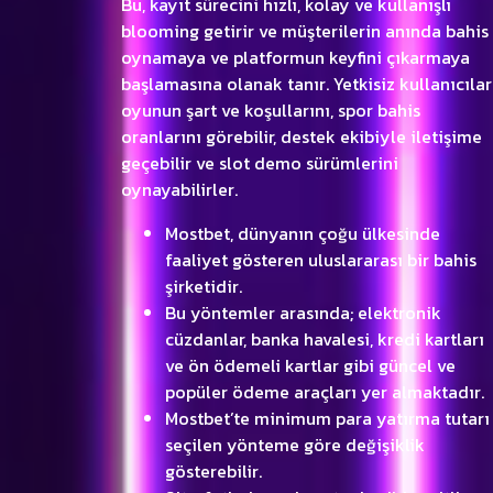
Bu, kayıt sürecini hızlı, kolay ve kullanışlı
blooming getirir ve müşterilerin anında bahis
oynamaya ve platformun keyfini çıkarmaya
başlamasına olanak tanır. Yetkisiz kullanıcılar
oyunun şart ve koşullarını, spor bahis
oranlarını görebilir, destek ekibiyle iletişime
geçebilir ve slot demo sürümlerini
oynayabilirler.
Mostbet, dünyanın çoğu ülkesinde
faaliyet gösteren uluslararası bir bahis
şirketidir.
Bu yöntemler arasında; elektronik
cüzdanlar, banka havalesi, kredi kartları
ve ön ödemeli kartlar gibi güncel ve
popüler ödeme araçları yer almaktadır.
Mostbet’te minimum para yatırma tutarı
seçilen yönteme göre değişiklik
gösterebilir.