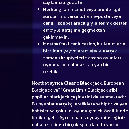
sayfamıza göz atın.
Herhangi bir hizmet veya ürünle ilgili
sorularınız varsa lütfen e-posta veya
canlı” “sohbet aracılığıyla teknik destek
ekibiyle iletişime geçmekten
çekinmeyin.
Mostbet’teki canlı casino, kullanıcıların
bir video yayını aracılığıyla gerçek
zamanlı krupiyelerle casino oyunları
oynamasına olanak tanıyan bir
özelliktir.
Mostbet ayrıca Classic Black jack, European
Blackjack ve” “Great Limit Blackjack gibi
popüler blackjack çeşitlerini de sunmaktadır.
Bu oyunlar gerçekçi grafiklere sahiptir ve yan
bahisler ve çoklu el oyunu gibi ek özelliklerle
birlikte gelir. Ayrıca bahis oynayabileceğiniz
daha az bilinen birçok spor dalı da vardır.