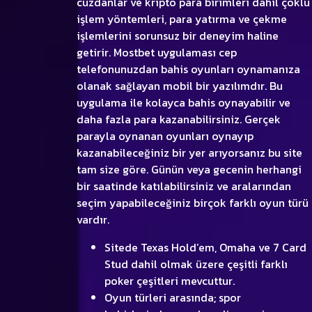
cüzdanlar ve kripto para birimleri dahil çoklu
işlem yöntemleri, para yatırma ve çekme
işlemlerini sorunsuz bir deneyim haline
getirir. Mostbet uygulaması cep
telefonunuzdan bahis oyunları oynamanıza
olanak sağlayan mobil bir yazılımdır. Bu
uygulama ile kolayca bahis oynayabilir ve
daha fazla para kazanabilirsiniz. Gerçek
parayla oynanan oyunları oynayıp
kazanabileceğiniz bir yer arıyorsanız bu site
tam size göre. Günün veya gecenin herhangi
bir saatinde katılabilirsiniz ve aralarından
seçim yapabileceğiniz birçok farklı oyun türü
vardır.
Sitede Texas Hold’em, Omaha ve 7 Card
Stud dahil olmak üzere çeşitli farklı
poker çeşitleri mevcuttur.
Oyun türleri arasında; spor