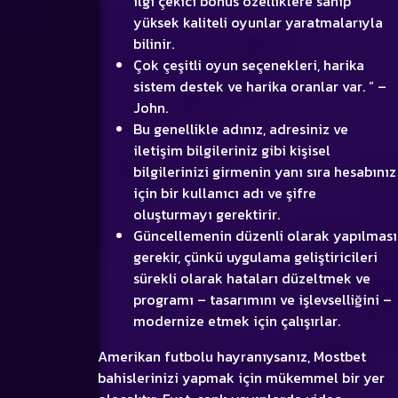
ilgi çekici bonus özelliklere sahip
yüksek kaliteli oyunlar yaratmalarıyla
bilinir.
Çok çeşitli oyun seçenekleri, harika
sistem destek ve harika oranlar var. ” –
John.
Bu genellikle adınız, adresiniz ve
iletişim bilgileriniz gibi kişisel
bilgilerinizi girmenin yanı sıra hesabınız
için bir kullanıcı adı ve şifre
oluşturmayı gerektirir.
Güncellemenin düzenli olarak yapılması
gerekir, çünkü uygulama geliştiricileri
sürekli olarak hataları düzeltmek ve
programı – tasarımını ve işlevselliğini –
modernize etmek için çalışırlar.
Amerikan futbolu hayranıysanız, Mostbet
bahislerinizi yapmak için mükemmel bir yer