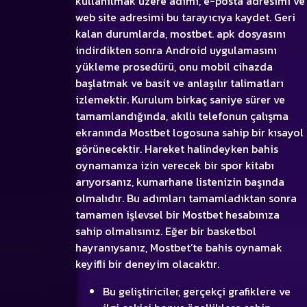
kullanılmak üzere adımı, e-posta adresimi ve
web site adresimi bu tarayıcıya kaydet. Geri
kalan durumlarda, mostbet. apk dosyasını
indirdikten sonra Android uygulamasını
yükleme prosedürü, onu mobil cihazda
başlatmak ve basit ve anlaşılır talimatları
izlemektir. Kurulum birkaç saniye sürer ve
tamamlandığında, akıllı telefonun çalışma
ekranında Mostbet logosuna sahip bir kısayol
görünecektir. Hareket halindeyken bahis
oynamanıza izin verecek bir spor kitabı
arıyorsanız, kumarhane listenizin başında
olmalıdır. Bu adımları tamamladıktan sonra
tamamen işlevsel bir Mostbet hesabınıza
sahip olmalısınız. Eğer bir basketbol
hayranıysanız, Mostbet’te bahis oynamak
keyifli bir deneyim olacaktır.
Bu geliştiriciler, gerçekçi grafiklere ve