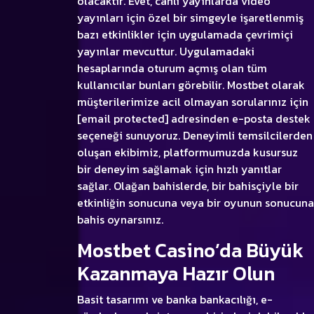
olacaktır. Evet, canlı yayınlarda video
yayınları için özel bir simgeyle işaretlenmiş
bazı etkinlikler için uygulamada çevrimiçi
yayınlar mevcuttur. Uygulamadaki
hesaplarında oturum açmış olan tüm
kullanıcılar bunları görebilir. Mostbet olarak
müşterilerimize acil olmayan sorularınız için
[email protected] adresinden e-posta destek
seçeneği sunuyoruz. Deneyimli temsilcilerden
oluşan ekibimiz, platformumuzda kusursuz
bir deneyim sağlamak için hızlı yanıtlar
sağlar. Olağan bahislerde, bir bahisçiyle bir
etkinliğin sonucuna veya bir oyunun sonucuna
bahis oynarsınız.
Mostbet Casino’da Büyük
Kazanmaya Hazır Olun
Basit tasarımı ve banka bankacılığı, e-