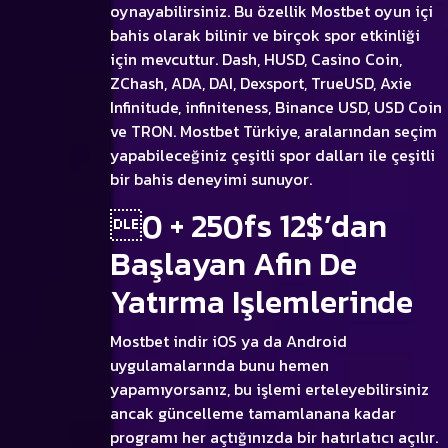
oynayabilirsiniz. Bu özellik Mostbet oyun içi
bahis olarak bilinir ve birçok spor etkinliği
için mevcuttur. Dash, HUSD, Casino Coin,
ZChash, ADA, DAI, Dexsport, TrueUSD, Axie
Infinitude, infiniteness, Binance USD, USD Coin
ve TRON. Mostbet Türkiye, aralarından seçim
yapabileceğiniz çeşitli spor dalları ile çeşitli
bir bahis deneyimi sunuyor.
0 + 250fs 12$’dan
Başlayan Afin De
Yatırma Işlemlerinde
Mostbet indir iOS ya da Android
uygulamalarında bunu hemen
yapamıyorsanız, bu işlemi erteleyebilirsiniz
ancak güncelleme tamamlanana kadar
programı her açtığınızda bir hatırlatıcı açılır.