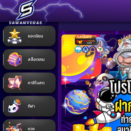
Sawanvegas คาสิโนออนไลน์ สล็อตออนไลน์ 
ยอดนิยม
สล็อตเกม
คาสิโนสด
กีฬา
หวย