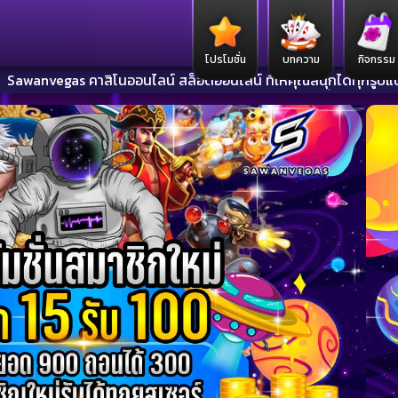
โปรโมชั่น
บทความ
กิจกรรม
ที่ให้คุณสนุกได้ทุกรูปแบบ