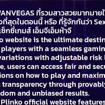
AWANVEGAS ที่รวมสาวสวยมากมายให้ท
จที่สุดในตอนนี้ หรือ ที่รู้จักกันว่
 เซ็กซี่เกมส์ เอ็มจีเอ็มห้าจี
ko website
is the ultimate destin
s players with a seamless gamin
variations with adjustable risk 
ite, users can access fair and se
tions on how to play and maximi
 transparency through provably
dom and unbiased results.
 Plinko official website featur