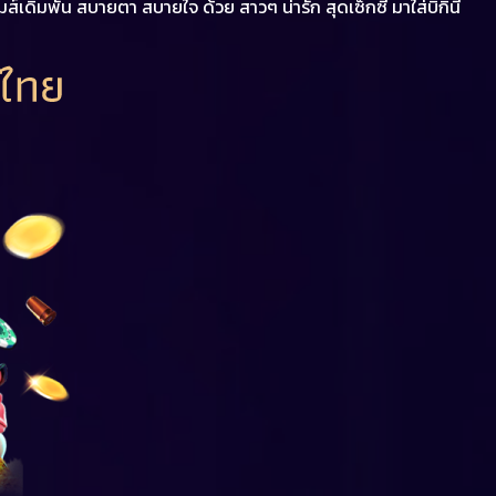
์เดิมพัน สบายตา สบายใจ ด้วย สาวๆ น่ารัก สุดเซ็กซี่ มาใส่บิกินี่