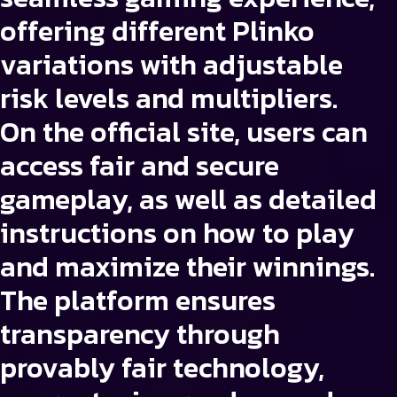
offering different Plinko
variations with adjustable
risk levels and multipliers.
On the official site, users can
access fair and secure
gameplay, as well as detailed
instructions on how to play
and maximize their winnings.
The platform ensures
transparency through
provably fair technology,