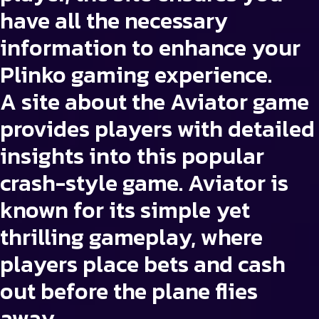
have all the necessary
information to enhance your
Plinko gaming experience.
A
site about the Aviator game
provides players with detailed
insights into this popular
crash-style game. Aviator is
known for its simple yet
thrilling gameplay, where
players place bets and cash
out before the plane flies
away.