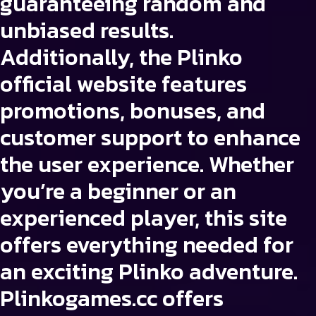
guaranteeing random and
unbiased results.
Additionally, the Plinko
official website features
promotions, bonuses, and
customer support to enhance
the user experience. Whether
you’re a beginner or an
experienced player, this site
offers everything needed for
an exciting Plinko adventure.
Plinkogames.cc offers