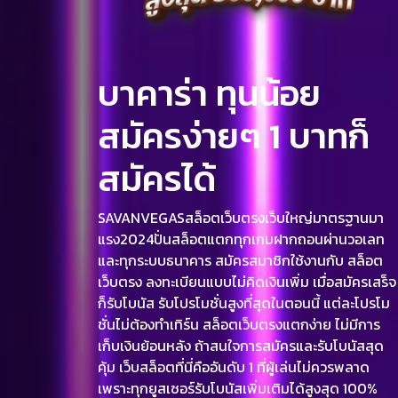
บาคาร่า ทุนน้อย
สมัครง่ายๆ 1 บาทก็
สมัครได้
SAVANVEGASสล็อตเว็บตรงเว็บใหญ่มาตรฐานมา
แรง2024ปั่นสล็อตแตกทุกเกมฝากถอนผ่านวอเลท
และทุกระบบธนาคาร
สมัครสมาชิกใช้งานกับ สล็อต
เว็บตรง ลงทะเบียนแบบไม่คิดเงินเพิ่ม เมื่อสมัครเสร็จ
ก็รับโบนัส รับโปรโมชั่นสูงที่สุดในตอนนี้ แต่ละโปรโม
ชั่นไม่ต้องทำเทิร์น สล็อตเว็บตรงแตกง่าย ไม่มีการ
เก็บเงินย้อนหลัง ถ้าสนใจการสมัครและรับโบนัสสุด
คุ้ม เว็บสล็อตที่นี่คืออันดับ 1 ที่ผู้เล่นไม่ควรพลาด
เพราะทุกยูสเซอร์รับโบนัสเพิ่มเติมได้สูงสุด 100%