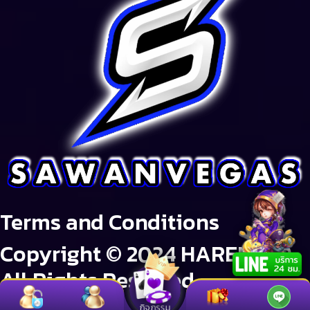
Terms and Conditions
Copyright © 2024 HAREM789
All Rights Reserved.
กิจกรรม